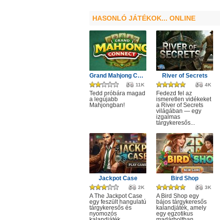
HASONLÓ JÁTÉKOK... ONLINE
Grand Mahjong Connect
River of Secrets
11K
4K
Tedd próbára magad
Fedezd fel az
a legújabb
ismeretlen vidékeket
Mahjongban!
a River of Secrets
világában — egy
izgalmas
tárgykeresős...
Jackpot Case
Bird Shop
2K
3K
A The Jackpot Case
A Bird Shop egy
egy feszült hangulatú
bájos tárgykeresős
tárgykeresős és
kalandjáték, amely
nyomozós
egy egzotikus
kalandjáték,
madárboltban...