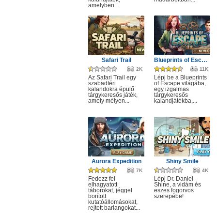
amelyben...
Safari Trail
Blueprints of Escape
2K
11K
Az Safari Trail egy
Lépj be a Blueprints
szabadtéri
of Escape világába,
kalandokra épülő
egy izgalmas
tárgykeresős játék,
tárgykeresős
amely mélyen...
kalandjátékba,...
Aurora Expedition
Shiny Smile
7K
4K
Fedezz fel
Lépj Dr. Daniel
elhagyatott
Shine, a vidám és
táborokat, jéggel
eszes fogorvos
borított
szerepébe!
kutatóállomásokat,
rejtett barlangokat...