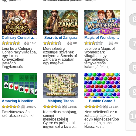
Culinary Conspiracy
Secrets of Zangara
Magic of Wonderpark
10K
8K
6K
Lépj be a Culinary
Merészkedj a
Lépj be a Magic of
Conspiracy világába,
dzsungel szívének
Wonderpark
egy luxus
mélyére a Secrets of
világába, egy
környezetben
Zangara világában,
szívmelengető
játszódó
egy magával...
tárgykeresős
tárgykeresős...
kalandjátékba,...
Amazing Klondike Solitaire
Mahjong Titans
Bubble Game 3
1080K
1194K
1593K
Pasziánszozz és
Klasszikus mahjong,
Nem véletlenül ez a
1
szórakozzz nálunk!
semmi
zuhatag játék az
mellébeszélés!
egyik legnépszerűbb
Gyere és próbáld ki
a palettán, hiszen
ingyen ezt a kiváló...
klasszikus...