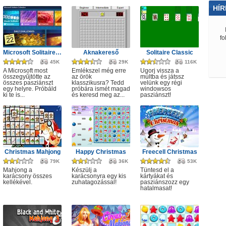
HÍR
fo
Microsoft Solitaire Collection
Aknakereső
Solitaire Classic
45K
29K
116K
A Microsoft most
Emlékszel még erre
Ugorj vissza a
összegyűjtötte az
az örök
múltba és játssz
összes pasziánszt
klasszikusra? Tedd
velünk egy régi
egy helyre. Próbáld
próbára ismét magad
windowsos
ki te is...
és keresd meg az...
pasziánszt!
Christmas Mahjong
Happy Christmas
Freecell Christmas
79K
36K
53K
Mahjong a
Készülj a
Tüntesd el a
karácsony összes
karácsonyra egy kis
kártyákat és
kellékével.
zuhatagozással!
pasziánszozz egy
hatalmasat!