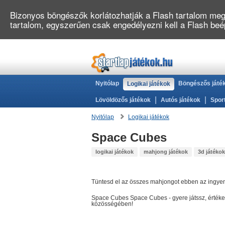
Bizonyos böngészők korlátozhatják a Flash tartalom megj
tartalom, egyszerűen csak engedélyezni kell a Flash be
Nyitólap
Böngészős játé
Logikai játékok
|
|
Lövöldözős játékok
Autós játékok
Spor
Nyitólap
Logikai játékok
Space Cubes
logikai játékok
mahjong játékok
3d játékok
Tüntesd el az összes mahjongot ebben az ingyen
Space Cubes
Space Cubes
- gyere játssz, érté
közösségében!