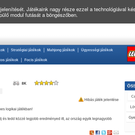
elenítését. Játékaink nagy része ezzel a technológiával kés
épülő modul futását a böngészőben.
|
|
|
kok
Stratégiai játékok
Mahjong játékok
Ügyességi játékok
|
tos játékok
Focis játékok
8K
ÖS
Hibás játék jelentése
es logikai játékban!
kelj és tedd közzé legjobb eredményed itt, az ország egyik legnagyobb