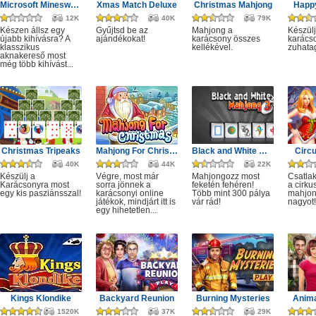
Microsoft Minesweeper
Xmas Match Deluxe
Christmas Mahjong
Happ
12K
40K
79K
Készen állsz egy
Gyűjtsd be az
Mahjong a
Készülj
újabb kihívásra? A
ajándékokat!
karácsony összes
karácso
klasszikus
kellékével.
zuhata
aknakereső most
még több kihívást...
Christmas Tripeaks
Mahjong For Christmas
Black and White Mahjong 3
Circ
40K
44K
22K
Készülj a
Végre, most már
Mahjongozz most
Csatla
Karácsonyra most
sorra jönnek a
feketén fehéren!
a cirku
egy kis pasziánsszal!
karácsonyi online
Több mint 300 pálya
mahjon
játékok, mindjárt itt is
vár rád!
nagyot!
egy hihetetlen...
Kings Klondike
Backyard Reunion
Burning Mysteries
Anima
1520K
37K
29K