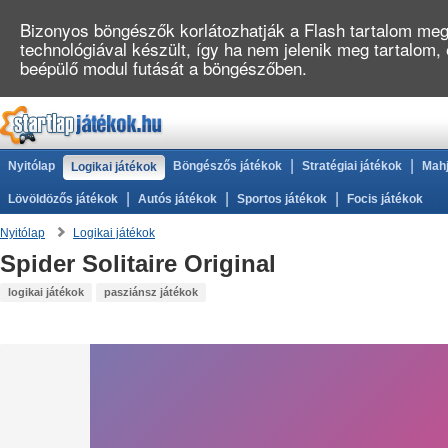
Bizonyos böngészők korlátozhatják a Flash tartalom megj
technológiával készült, így ha nem jelenik meg tartalom,
beépülő modul futását a böngészőben.
|
|
Nyitólap
Böngészős játékok
Stratégiai játékok
Mahj
Logikai játékok
|
|
|
Lövöldözős játékok
Autós játékok
Sportos játékok
Focis játékok
Nyitólap
Logikai játékok
Spider Solitaire Original
logikai játékok
pasziánsz játékok