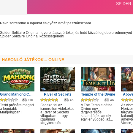
Rakd sorrendbe a lapokat és győzz ismét pasziánszban!
Spider Solitaire Original
- gyere játssz, értékelj és tedd közzé legjobb eredményed 
Spider Solitaire Original
közösségében!
HASONLÓ JÁTÉKOK... ONLINE
Grand Mahjong Connect
River of Secrets
Temple of the Divine
Above
11K
4K
4K
Tedd próbára magad
Fedezd fel az
A The Temple of the
Az Abo
a legújabb
ismeretlen vidékeket
Divine egy
Horizo
Mahjongban!
a River of Secrets
tárgykeresős
tárgyk
világában — egy
kalandjáték, amely
kalandj
izgalmas
egy lenyűgöző, az...
amelyb
tárgykeresős...
Vance, 