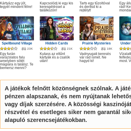
Kártyázz egy jót,
Kapcsolódj ki egy kis
Tarts egy tűzoltóval
Egy áll
tegyél mindent félre!
keresgéléssel a
és derítsd ki a
rád! Ke
találkozón!
rejtélyt!
monda
Spellbound Village
Hidden Cards
Prairie Mysteries
Under
23K
21K
18K
Egy furán
Kutass az eltűnt
Vadnyugati keresés
Vízalatt
varázslatos falu
kártyák és a csalók
vár rád ismét. Ne
felfede
amelyben sötét
után!
hagyd ki!
most. V
mágiára is találsz. Te
bemersz menni?
A játékok felnőtt közönségnek szólnak. A ját
pénzen alapszanak, és nem nyújtanak lehető
vagy díjak szerzésére. A közösségi kaszinój
részvétel és esetleges siker nem garantál si
alapuló szerencsejátékokban.