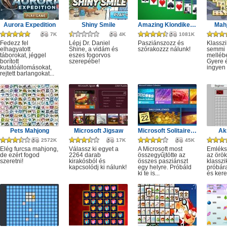
Aurora Expedition
Shiny Smile
Amazing Klondike Solitaire
Mahj
7K
4K
1081K
Fedezz fel
Lépj Dr. Daniel
Pasziánszozz és
Klassz
elhagyatott
Shine, a vidám és
szórakozzz nálunk!
semmi
táborokat, jéggel
eszes fogorvos
melléb
borított
szerepébe!
Gyere é
kutatóállomásokat,
ingyen e
rejtett barlangokat...
Pets Mahjong
Microsoft Jigsaw
Microsoft Solitaire Collection
Ak
2572K
17K
45K
Elég furcsa mahjong,
Válassz ki egyet a
A Microsoft most
Emléks
de ezért fogod
2264 darab
összegyűjtötte az
az örök
szeretni!
kirakósból és
összes pasziánszt
klassz
kapcsolódj ki nálunk!
egy helyre. Próbáld
próbár
ki te is...
és kere