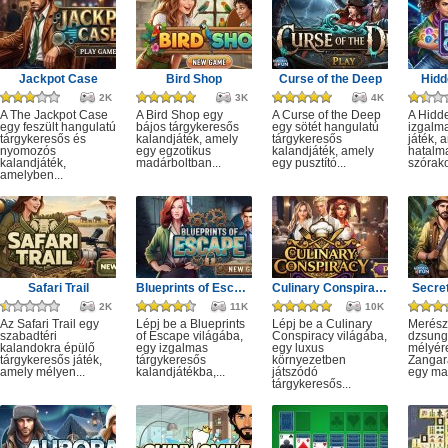
Jackpot Case
Bird Shop
Curse of the Deep
Hidd
2K
3K
4K
A The Jackpot Case
A Bird Shop egy
A Curse of the Deep
A Hidd
egy feszült hangulatú
bájos tárgykeresős
egy sötét hangulatú
izgalm
tárgykeresős és
kalandjáték, amely
tárgykeresős
játék, 
nyomozós
egy egzotikus
kalandjáték, amely
hatalm
kalandjáték,
madárboltban...
egy pusztító...
szórako
amelyben...
Safari Trail
Blueprints of Escape
Culinary Conspiracy
Secret
2K
11K
10K
Az Safari Trail egy
Lépj be a Blueprints
Lépj be a Culinary
Merész
szabadtéri
of Escape világába,
Conspiracy világába,
dzsung
kalandokra épülő
egy izgalmas
egy luxus
mélyére
tárgykeresős játék,
tárgykeresős
környezetben
Zangar
amely mélyen...
kalandjátékba,...
játszódó
egy mag
tárgykeresős...