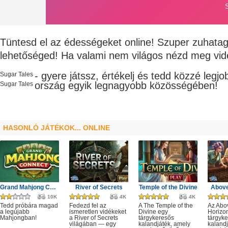
Tüntesd el az édességeket online! Szuper zuhatag
lehetőséged! Ha valami nem világos nézd meg vi
- gyere játssz, értékelj és tedd közzé legj
Sugar Tales
ország egyik legnagyobb
közösségében!
Sugar Tales
HASONLÓ JÁTÉKOK... ONLINE
Grand Mahjong Connect
River of Secrets
Temple of the Divine
Above
10K
4K
4K
Tedd próbára magad
Fedezd fel az
A The Temple of the
Az Abo
a legújabb
ismeretlen vidékeket
Divine egy
Horizo
Mahjongban!
a River of Secrets
tárgykeresős
tárgyk
világában — egy
kalandjáték, amely
kalandj