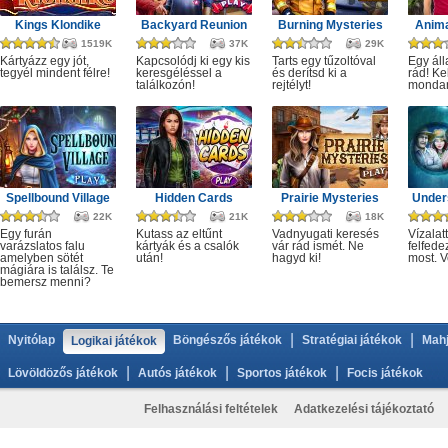
Kings Klondike
Backyard Reunion
Burning Mysteries
Anima
1519K
37K
29K
Kártyázz egy jót,
Kapcsolódj ki egy kis
Tarts egy tűzoltóval
Egy áll
tegyél mindent félre!
keresgéléssel a
és derítsd ki a
rád! Ke
találkozón!
rejtélyt!
monda
Spellbound Village
Hidden Cards
Prairie Mysteries
Under
22K
21K
18K
Egy furán
Kutass az eltűnt
Vadnyugati keresés
Vízalatt
varázslatos falu
kártyák és a csalók
vár rád ismét. Ne
felfede
amelyben sötét
után!
hagyd ki!
most. V
mágiára is találsz. Te
bemersz menni?
|
|
Nyitólap
Böngészős játékok
Stratégiai játékok
Mahj
Logikai játékok
|
|
|
Lövöldözős játékok
Autós játékok
Sportos játékok
Focis játékok
Felhasználási feltételek
Adatkezelési tájékoztató