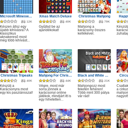
Microsoft Minesweeper
Xmas Match Deluxe
Christmas Mahjong
Happ
12K
40K
79K
Készen állsz egy
Gyűjtsd be az
Mahjong a
Készülj
újabb kihívásra? A
ajándékokat!
karácsony összes
karácso
klasszikus
kellékével.
zuhata
aknakereső most
még több kihívást...
Christmas Tripeaks
Mahjong For Christmas
Black and White Mahjong 3
Circ
40K
44K
21K
Készülj a
Végre, most már
Mahjongozz most
Csatla
Karácsonyra most
sorra jönnek a
feketén fehéren!
a cirku
egy kis pasziánsszal!
karácsonyi online
Több mint 300 pálya
mahjon
játékok, mindjárt itt is
vár rád!
nagyot!
egy hihetetlen...