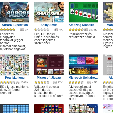
Aurora Expedition
Shiny Smile
Amazing Klondike Solitaire
Mahj
7K
4K
1079K
Fedezz fel
Lépj Dr. Daniel
Pasziánszozz és
Klassz
elhagyatott
Shine, a vidám és
szórakozzz nálunk!
semmi
táborokat, jéggel
eszes fogorvos
melléb
borított
szerepébe!
Gyere é
kutatóállomásokat,
ingyen e
rejtett barlangokat...
Pets Mahjong
Microsoft Jigsaw
Microsoft Solitaire Collection
Ak
2569K
17K
45K
Elég furcsa mahjong,
Válassz ki egyet a
A Microsoft most
Emléks
de ezért fogod
2264 darab
összegyűjtötte az
az örök
szeretni!
kirakósból és
összes pasziánszt
klassz
kapcsolódj ki nálunk!
egy helyre. Próbáld
próbár
ki te is...
és kere