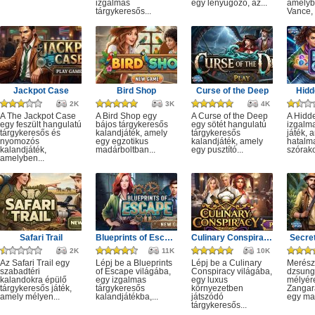
izgalmas
egy lenyűgöző, az...
amelyb
tárgykeresős...
Vance, 
Jackpot Case
Bird Shop
Curse of the Deep
Hidd
2K
3K
4K
A The Jackpot Case
A Bird Shop egy
A Curse of the Deep
A Hidd
egy feszült hangulatú
bájos tárgykeresős
egy sötét hangulatú
izgalm
tárgykeresős és
kalandjáték, amely
tárgykeresős
játék, 
nyomozós
egy egzotikus
kalandjáték, amely
hatalm
kalandjáték,
madárboltban...
egy pusztító...
szórako
amelyben...
Safari Trail
Blueprints of Escape
Culinary Conspiracy
Secret
2K
11K
10K
Az Safari Trail egy
Lépj be a Blueprints
Lépj be a Culinary
Merész
szabadtéri
of Escape világába,
Conspiracy világába,
dzsung
kalandokra épülő
egy izgalmas
egy luxus
mélyére
tárgykeresős játék,
tárgykeresős
környezetben
Zangar
amely mélyen...
kalandjátékba,...
játszódó
egy mag
tárgykeresős...