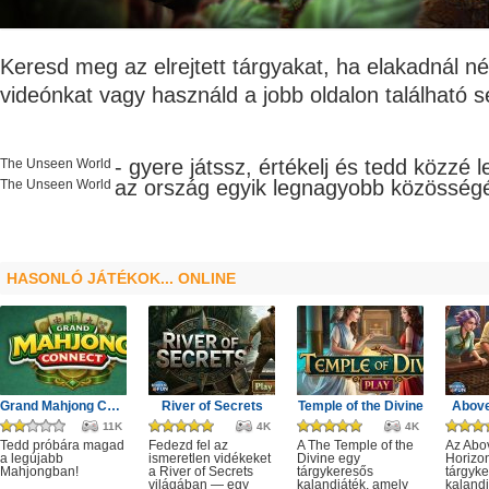
Keresd meg az elrejtett tárgyakat, ha elakadnál né
videónkat vagy használd a jobb oldalon található 
- gyere játssz, értékelj és tedd közzé 
The Unseen World
az ország egyik legnagyobb
közösség
The Unseen World
HASONLÓ JÁTÉKOK... ONLINE
Grand Mahjong Connect
River of Secrets
Temple of the Divine
Above
11K
4K
4K
Tedd próbára magad
Fedezd fel az
A The Temple of the
Az Abo
a legújabb
ismeretlen vidékeket
Divine egy
Horizo
Mahjongban!
a River of Secrets
tárgykeresős
tárgyk
világában — egy
kalandjáték, amely
kalandj