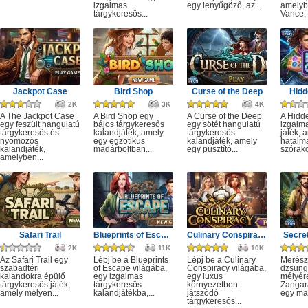
izgalmas
egy lenyűgöző, az...
amelyb
tárgykeresős...
Vance, 
Jackpot Case
Bird Shop
Curse of the Deep
Hidd
2K
3K
4K
A The Jackpot Case
A Bird Shop egy
A Curse of the Deep
A Hidd
egy feszült hangulatú
bájos tárgykeresős
egy sötét hangulatú
izgalm
tárgykeresős és
kalandjáték, amely
tárgykeresős
játék, 
nyomozós
egy egzotikus
kalandjáték, amely
hatalm
kalandjáték,
madárboltban...
egy pusztító...
szórako
amelyben...
Safari Trail
Blueprints of Escape
Culinary Conspiracy
Secret
2K
11K
10K
Az Safari Trail egy
Lépj be a Blueprints
Lépj be a Culinary
Merész
szabadtéri
of Escape világába,
Conspiracy világába,
dzsung
kalandokra épülő
egy izgalmas
egy luxus
mélyére
tárgykeresős játék,
tárgykeresős
környezetben
Zangar
amely mélyen...
kalandjátékba,...
játszódó
egy mag
tárgykeresős...