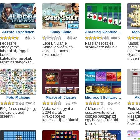
Aurora Expedition
Shiny Smile
Amazing Klondike Solitaire
Mahj
7K
4K
1080K
Fedezz fel
Lépj Dr. Daniel
Pasziánszozz és
Klassz
elhagyatott
Shine, a vidám és
szórakozzz nálunk!
semmi
táborokat, jéggel
eszes fogorvos
melléb
borított
szerepébe!
Gyere é
kutatóállomásokat,
ingyen e
rejtett barlangokat...
Pets Mahjong
Microsoft Jigsaw
Microsoft Solitaire Collection
Ak
2569K
17K
45K
Elég furcsa mahjong,
Válassz ki egyet a
A Microsoft most
Emléks
de ezért fogod
2264 darab
összegyűjtötte az
az örök
szeretni!
kirakósból és
összes pasziánszt
klassz
kapcsolódj ki nálunk!
egy helyre. Próbáld
próbár
ki te is...
és kere