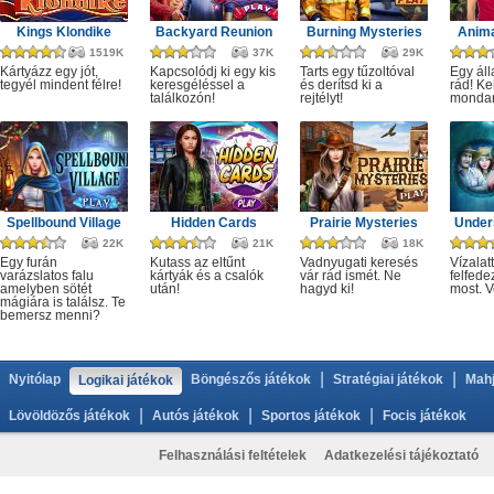
Kings Klondike
Backyard Reunion
Burning Mysteries
Anima
1519K
37K
29K
Kártyázz egy jót,
Kapcsolódj ki egy kis
Tarts egy tűzoltóval
Egy áll
tegyél mindent félre!
keresgéléssel a
és derítsd ki a
rád! Ke
találkozón!
rejtélyt!
monda
Spellbound Village
Hidden Cards
Prairie Mysteries
Under
22K
21K
18K
Egy furán
Kutass az eltűnt
Vadnyugati keresés
Vízalatt
varázslatos falu
kártyák és a csalók
vár rád ismét. Ne
felfede
amelyben sötét
után!
hagyd ki!
most. V
mágiára is találsz. Te
bemersz menni?
|
|
Nyitólap
Böngészős játékok
Stratégiai játékok
Mahj
Logikai játékok
|
|
|
Lövöldözős játékok
Autós játékok
Sportos játékok
Focis játékok
Felhasználási feltételek
Adatkezelési tájékoztató