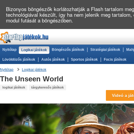
Bizonyos böngészők korlátozhatják a Flash tartalom megj
technológiával készült, így ha nem jelenik meg tartalom
modul futását a böngészőben.
|
|
Nyitólap
Böngészős játékok
Stratégiai játékok
Mahj
Logikai játékok
|
|
|
Lövöldözős játékok
Autós játékok
Sportos játékok
Focis játékok
Nyitólap
Logikai játékok
The Unseen World
logikai játékok
tárgykeresős játékok
Videó a ját