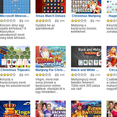
Microsoft Minesweeper
Xmas Match Deluxe
Christmas Mahjong
Happ
12K
40K
79K
Készen állsz egy
Gyűjtsd be az
Mahjong a
Készülj
újabb kihívásra? A
ajándékokat!
karácsony összes
karácso
klasszikus
kellékével.
zuhata
aknakereső most
még több kihívást...
Christmas Tripeaks
Mahjong For Christmas
Black and White Mahjong 3
Circ
40K
44K
21K
Készülj a
Végre, most már
Mahjongozz most
Csatla
Karácsonyra most
sorra jönnek a
feketén fehéren!
a cirku
egy kis pasziánsszal!
karácsonyi online
Több mint 300 pálya
mahjon
játékok, mindjárt itt is
vár rád!
nagyot!
egy hihetetlen...