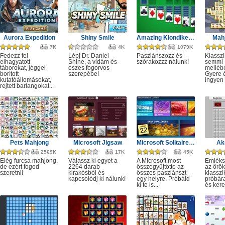
Aurora Expedition
Shiny Smile
Amazing Klondike Solitaire
Mahj
7K
4K
1079K
Fedezz fel
Lépj Dr. Daniel
Pasziánszozz és
Klassz
elhagyatott
Shine, a vidám és
szórakozzz nálunk!
semmi
táborokat, jéggel
eszes fogorvos
melléb
borított
szerepébe!
Gyere é
kutatóállomásokat,
ingyen e
rejtett barlangokat...
Pets Mahjong
Microsoft Jigsaw
Microsoft Solitaire Collection
Ak
2569K
17K
45K
Elég furcsa mahjong,
Válassz ki egyet a
A Microsoft most
Emléks
de ezért fogod
2264 darab
összegyűjtötte az
az örök
szeretni!
kirakósból és
összes pasziánszt
klassz
kapcsolódj ki nálunk!
egy helyre. Próbáld
próbár
ki te is...
és kere