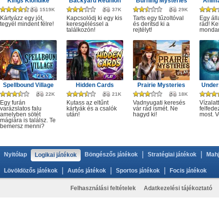
Kings Klondike
Backyard Reunion
Burning Mysteries
Anima
1519K
37K
29K
Kártyázz egy jót,
Kapcsolódj ki egy kis
Tarts egy tűzoltóval
Egy áll
tegyél mindent félre!
keresgéléssel a
és derítsd ki a
rád! Ke
találkozón!
rejtélyt!
monda
Spellbound Village
Hidden Cards
Prairie Mysteries
Under
22K
21K
18K
Egy furán
Kutass az eltűnt
Vadnyugati keresés
Vízalatt
varázslatos falu
kártyák és a csalók
vár rád ismét. Ne
felfede
amelyben sötét
után!
hagyd ki!
most. V
mágiára is találsz. Te
bemersz menni?
|
|
Nyitólap
Böngészős játékok
Stratégiai játékok
Mahj
Logikai játékok
|
|
|
Lövöldözős játékok
Autós játékok
Sportos játékok
Focis játékok
Felhasználási feltételek
Adatkezelési tájékoztató