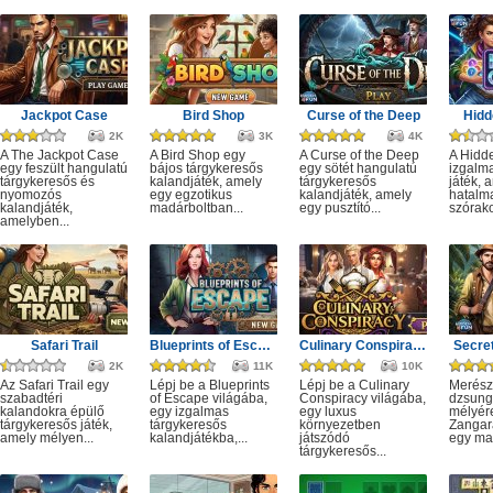
Jackpot Case
Bird Shop
Curse of the Deep
Hidd
2K
3K
4K
A The Jackpot Case
A Bird Shop egy
A Curse of the Deep
A Hidd
egy feszült hangulatú
bájos tárgykeresős
egy sötét hangulatú
izgalm
tárgykeresős és
kalandjáték, amely
tárgykeresős
játék, 
nyomozós
egy egzotikus
kalandjáték, amely
hatalm
kalandjáték,
madárboltban...
egy pusztító...
szórako
amelyben...
Safari Trail
Blueprints of Escape
Culinary Conspiracy
Secret
2K
11K
10K
Az Safari Trail egy
Lépj be a Blueprints
Lépj be a Culinary
Merész
szabadtéri
of Escape világába,
Conspiracy világába,
dzsung
kalandokra épülő
egy izgalmas
egy luxus
mélyére
tárgykeresős játék,
tárgykeresős
környezetben
Zangar
amely mélyen...
kalandjátékba,...
játszódó
egy mag
tárgykeresős...