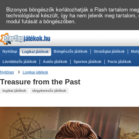
Bizonyos böngészők korlátozhatják a Flash tartalom megj
technológiával készült, így ha nem jelenik meg tartalom
modul futását a böngészőben.
|
|
Nyitólap
Böngészős játékok
Stratégiai játékok
Mahj
Logikai játékok
|
|
|
Lövöldözős játékok
Autós játékok
Sportos játékok
Focis játékok
Nyitólap
Logikai játékok
Treasure from the Past
logikai játékok
tárgykeresős játékok