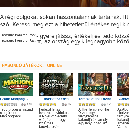
A régi dolgokat sokan haszontalannak tartanak. It
szó. Keresd meg ezt a hihetetlenül értékes régi ki
- gyere játssz, értékelj és tedd kö
Treasure from the Past
itt, az ország egyik legnagyobb
köz
Treasure from the Past
HASONLÓ JÁTÉKOK... ONLINE
Grand Mahjong Connect
River of Secrets
Temple of the Divine
Above
10K
4K
4K
Tedd próbára magad
Fedezd fel az
A The Temple of the
Az Abo
a legújabb
ismeretlen vidékeket
Divine egy
Horizo
Mahjongban!
a River of Secrets
tárgykeresős
tárgyk
világában — egy
kalandjáték, amely
kalandj
izgalmas
egy lenyűgöző, az...
amelyb
tárgykeresős...
Vance, 