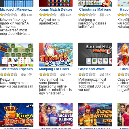
Microsoft Minesweeper
Xmas Match Deluxe
Christmas Mahjong
Happ
12K
40K
79K
Készen állsz egy
Gyűjtsd be az
Mahjong a
Készülj
újabb kihívásra? A
ajándékokat!
karácsony összes
karácso
klasszikus
kellékével.
zuhata
aknakereső most
még több kihívást...
Christmas Tripeaks
Mahjong For Christmas
Black and White Mahjong 3
Circ
40K
44K
21K
Készülj a
Végre, most már
Mahjongozz most
Csatla
Karácsonyra most
sorra jönnek a
feketén fehéren!
a cirku
egy kis pasziánsszal!
karácsonyi online
Több mint 300 pálya
mahjon
játékok, mindjárt itt is
vár rád!
nagyot!
egy hihetetlen...