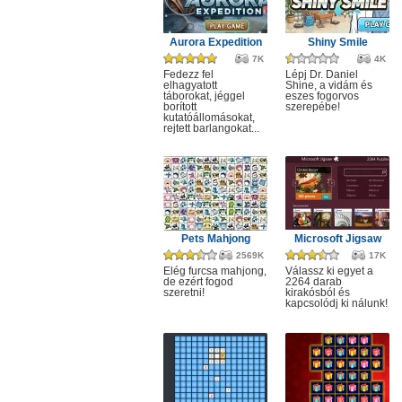
Aurora Expedition
Shiny Smile
7K
4K
Fedezz fel
Lépj Dr. Daniel
elhagyatott
Shine, a vidám és
táborokat, jéggel
eszes fogorvos
borított
szerepébe!
kutatóállomásokat,
rejtett barlangokat...
Pets Mahjong
Microsoft Jigsaw
2569K
17K
Elég furcsa mahjong,
Válassz ki egyet a
de ezért fogod
2264 darab
szeretni!
kirakósból és
kapcsolódj ki nálunk!