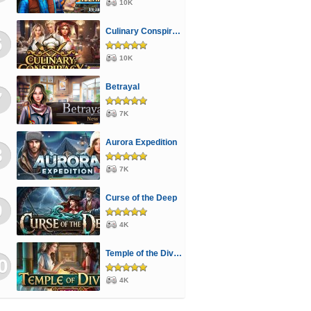
10K
Culinary Conspiracy
6
10K
Betrayal
7
7K
Aurora Expedition
8
7K
Curse of the Deep
9
4K
Temple of the Divine
0
4K