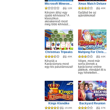
Microsoft Minesweeper
Xmas Match Deluxe
12K
40K
Készen állsz egy
Gyűjtsd be az
újabb kihívásra? A
ajándékokat!
klasszikus
aknakereső most
még több kihívást...
Christmas Tripeaks
Mahjong For Christmas
40K
44K
Készülj a
Végre, most már
Karácsonyra most
sorra jönnek a
egy kis pasziánsszal!
karácsonyi online
játékok, mindjárt itt is
egy hihetetlen...
Kings Klondike
Backyard Reunion
1519K
37K