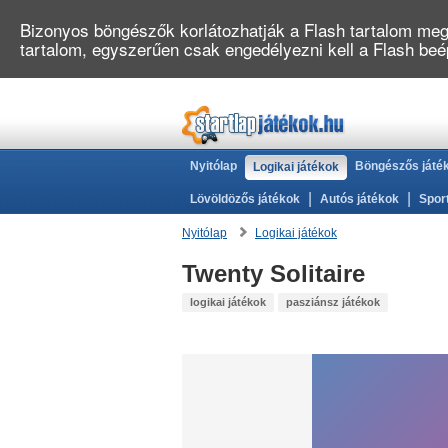
Bizonyos böngészők korlátozhatják a Flash tartalom megj
tartalom, egyszerűen csak engedélyezni kell a Flash be
Nyitólap
Böngészős játé
Logikai játékok
|
|
Lövöldözős játékok
Autós játékok
Spor
Nyitólap
Logikai játékok
Twenty Solitaire
logikai játékok
pasziánsz játékok