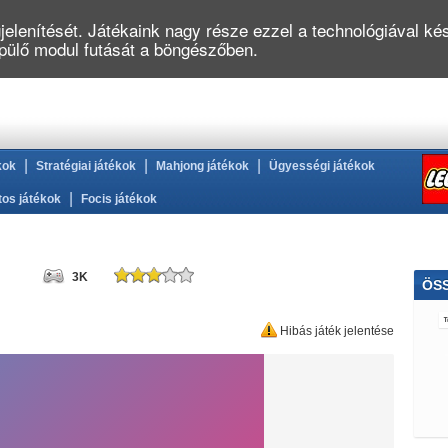
elenítését. Játékaink nagy része ezzel a technológiával kés
épülő modul futását a böngészőben.
|
|
|
kok
Stratégiai játékok
Mahjong játékok
Ügyességi játékok
|
tos játékok
Focis játékok
3K
ÖS
Tom
Hibás játék jelentése
Fő
Stra
R