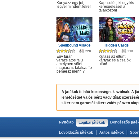
Kártyázz egy jót,
Kapcsolódj ki egy kis
tegyél mindent félre!
keresgéléssel a
találkozón!
Spellbound Village
Hidden Cards
22K
21K
Egy furán
Kutass az eltűnt
varázslatos falu
kártyák és a csalók
amelyben sötét
után!
mágiára is találsz. Te
bemersz menni?
A játékok felnőtt közönségnek szólnak. A j
lehetőséget valós pénz vagy díjak szerzésé
siker nem garantál sikert valós pénzen ala
Nyitólap
Böngészős játé
Logikai játékok
|
|
Lövöldözős játékok
Autós játékok
Spor