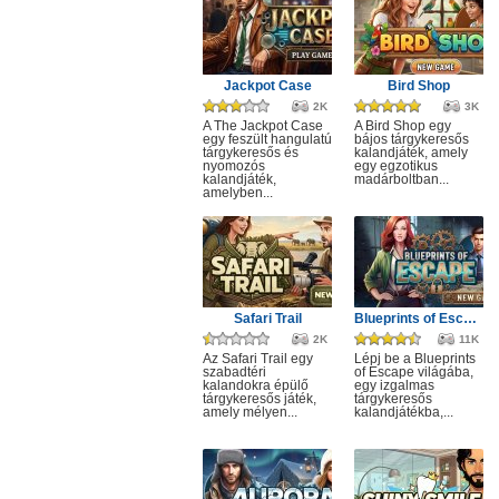
Jackpot Case
Bird Shop
2K
3K
A The Jackpot Case
A Bird Shop egy
egy feszült hangulatú
bájos tárgykeresős
tárgykeresős és
kalandjáték, amely
nyomozós
egy egzotikus
kalandjáték,
madárboltban...
amelyben...
Safari Trail
Blueprints of Escape
2K
11K
Az Safari Trail egy
Lépj be a Blueprints
szabadtéri
of Escape világába,
kalandokra épülő
egy izgalmas
tárgykeresős játék,
tárgykeresős
amely mélyen...
kalandjátékba,...