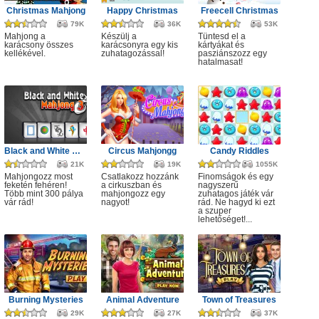
Christmas Mahjong
Happy Christmas
Freecell Christmas
79K
36K
53K
Mahjong a
Készülj a
Tüntesd el a
karácsony összes
karácsonyra egy kis
kártyákat és
kellékével.
zuhatagozással!
pasziánszozz egy
hatalmasat!
Black and White Mahjong 3
Circus Mahjongg
Candy Riddles
21K
19K
1055K
Mahjongozz most
Csatlakozz hozzánk
Finomságok és egy
feketén fehéren!
a cirkuszban és
nagyszerű
Több mint 300 pálya
mahjongozz egy
zuhatagos játék vár
vár rád!
nagyot!
rád. Ne hagyd ki ezt
a szuper
lehetőséget!...
Burning Mysteries
Animal Adventure
Town of Treasures
29K
27K
37K