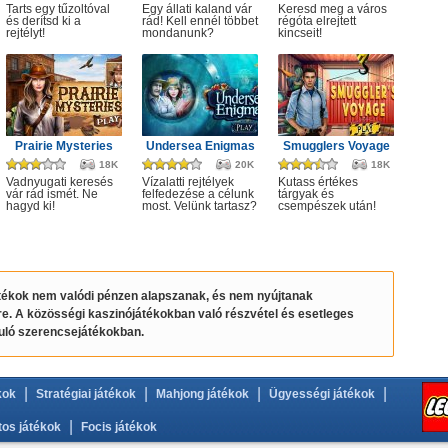
Tarts egy tűzoltóval
Egy állati kaland vár
Keresd meg a város
és derítsd ki a
rád! Kell ennél többet
régóta elrejtett
rejtélyt!
mondanunk?
kincseit!
Prairie Mysteries
Undersea Enigmas
Smugglers Voyage
18K
20K
18K
Vadnyugati keresés
Vízalatti rejtélyek
Kutass értékes
vár rád ismét. Ne
felfedezése a célunk
tárgyak és
hagyd ki!
most. Velünk tartasz?
csempészek után!
átékok nem valódi pénzen alapszanak, és nem nyújtanak
re. A közösségi kaszinójátékokban való részvétel és esetleges
puló szerencsejátékokban.
|
|
|
|
kok
Stratégiai játékok
Mahjong játékok
Ügyességi játékok
|
tos játékok
Focis játékok