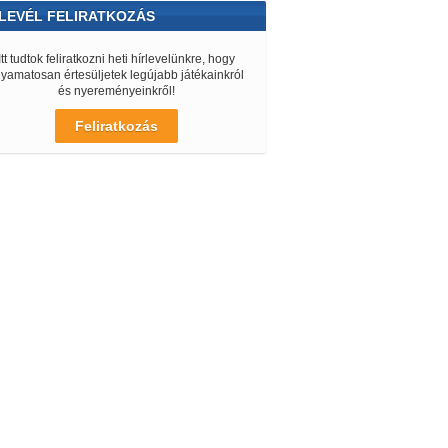
LEVÉL FELIRATKOZÁS
Itt tudtok feliratkozni heti hírlevelünkre, hogy
lyamatosan értesüljetek legújabb játékainkról
és nyereményeinkről!
Feliratkozás