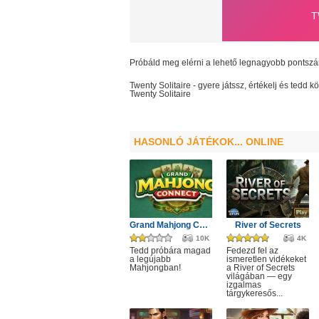
Próbáld meg elérni a lehető legnagyobb pontsz
Twenty Solitaire
- gyere játssz, értékelj és tedd
Twenty Solitaire
HASONLÓ JÁTÉKOK... ONLINE
Grand Mahjong Connect
River of Secrets
10K
4K
Tedd próbára magad
Fedezd fel az
a legújabb
ismeretlen vidékeket
Mahjongban!
a River of Secrets
világában — egy
izgalmas
tárgykeresős...