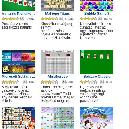
Amazing Klondike Solitaire
Mahjong Titans
Bubble Game 3
1079K
1193K
1592K
Pasziánszozz és
Klasszikus mahjong,
Nem véletlenül ez a
szórakozzz nálunk!
semmi
zuhatag játék az
mellébeszélés!
egyik legnépszerűbb
Gyere és próbáld ki
a palettán, hiszen
ingyen ezt a kiváló...
klasszikus...
Microsoft Solitaire Collection
Aknakereső
Solitaire Classic
45K
29K
116K
A Microsoft most
Emlékszel még erre
Ugorj vissza a
összegyűjtötte az
az örök
múltba és játssz
összes pasziánszt
klasszikusra? Tedd
velünk egy régi
egy helyre. Próbáld
próbára ismét magad
windowsos
ki te is...
és keresd meg az...
pasziánszt!