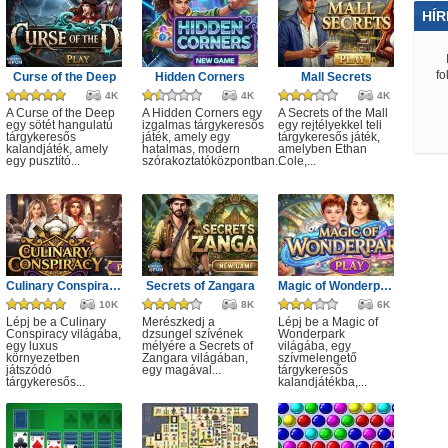
HÍR
fo
Curse of the Deep
Hidden Corners
Mall Secrets
4K
4K
4K
A Curse of the Deep
A Hidden Corners egy
A Secrets of the Mall
egy sötét hangulatú
izgalmas tárgykeresős
egy rejtélyekkel teli
tárgykeresős
játék, amely egy
tárgykeresős játék,
kalandjáték, amely
hatalmas, modern
amelyben Ethan
egy pusztító...
szórakoztatóközpontban...
Cole,...
Culinary Conspiracy
Secrets of Zangara
Magic of Wonderpark
10K
8K
6K
Lépj be a Culinary
Merészkedj a
Lépj be a Magic of
Conspiracy világába,
dzsungel szívének
Wonderpark
egy luxus
mélyére a Secrets of
világába, egy
környezetben
Zangara világában,
szívmelengető
játszódó
egy magával...
tárgykeresős
tárgykeresős...
kalandjátékba,...