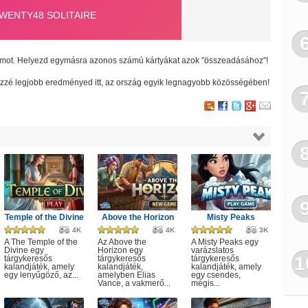
ámot. Helyezd egymásra azonos számú kártyákat azok "összeadásához"!
 közzé legjobb eredményed itt, az ország egyik legnagyobb
közösségében!
Temple of the Divine
Above the Horizon
Misty Peaks
4K
4K
3K
A The Temple of the
Az Above the
A Misty Peaks egy
Divine egy
Horizon egy
varázslatos
1
tárgykeresős
tárgykeresős
tárgykeresős
kalandjáték, amely
kalandjáték,
kalandjáték, amely
egy lenyűgöző, az...
amelyben Elias
egy csendes,
Vance, a vakmerő...
mégis...