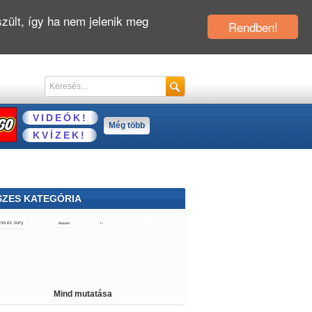
zült, így ha nem jelenik meg
Rendben!
VIDEÓK!
Még több
KVÍZEK!
SZES KATEGÓRIA
 és Jerry
Buszos
Pou
Kiszolgálós
zős
Star Wars
Robotos
Repülős
tégiai
Fiús
Állatos
Poker
Csókolózós
Mind mutatása
endőrös
Berendezős
Orvosos