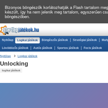
Bizonyos böngészők korlátozhatják a Flash tartalom megj
készült, így ha nem jelenik meg tartalom, egyszerűen cs
böngészőben.
|
|
Nyitólap
Böngészős játékok
Stratégiai játékok
Mahj
Logikai játékok
|
|
|
Lövöldözős játékok
Autós játékok
Sportos játékok
Focis játékok
Nyitólap
Logikai játékok
Unlocking
logikai játékok