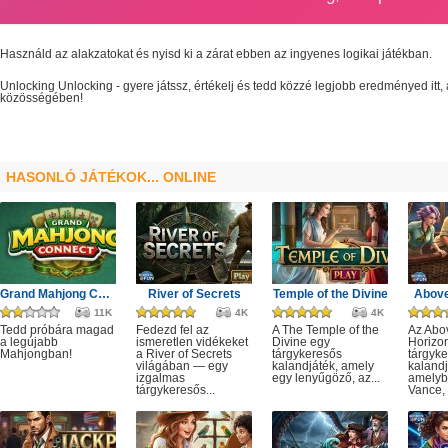
Használd az alakzatokat és nyisd ki a zárat ebben az ingyenes logikai játékban.
Unlocking
Unlocking
- gyere játssz, értékelj és tedd közzé legjobb eredményed itt
közösségében!
HASONLÓ JÁTÉKOK... ONLINE
Grand Mahjong Connect
River of Secrets
Temple of the Divine
Above
11K
4K
4K
Tedd próbára magad
Fedezd fel az
A The Temple of the
Az Abo
a legújabb
ismeretlen vidékeket
Divine egy
Horizo
Mahjongban!
a River of Secrets
tárgykeresős
tárgyk
világában — egy
kalandjáték, amely
kalandj
izgalmas
egy lenyűgöző, az...
amelyb
tárgykeresős...
Vance, 