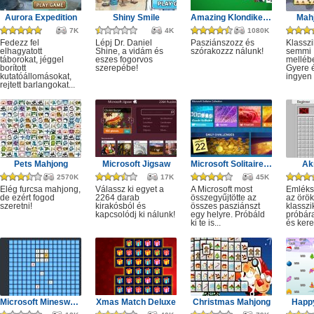
Aurora Expedition
Shiny Smile
Amazing Klondike Solitaire
Mahj
7K
4K
1080K
Fedezz fel
Lépj Dr. Daniel
Pasziánszozz és
Klassz
elhagyatott
Shine, a vidám és
szórakozzz nálunk!
semmi
táborokat, jéggel
eszes fogorvos
melléb
borított
szerepébe!
Gyere é
kutatóállomásokat,
ingyen e
rejtett barlangokat...
Pets Mahjong
Microsoft Jigsaw
Microsoft Solitaire Collection
Ak
2570K
17K
45K
Elég furcsa mahjong,
Válassz ki egyet a
A Microsoft most
Emléks
de ezért fogod
2264 darab
összegyűjtötte az
az örök
szeretni!
kirakósból és
összes pasziánszt
klassz
kapcsolódj ki nálunk!
egy helyre. Próbáld
próbár
ki te is...
és kere
Microsoft Minesweeper
Xmas Match Deluxe
Christmas Mahjong
Happ