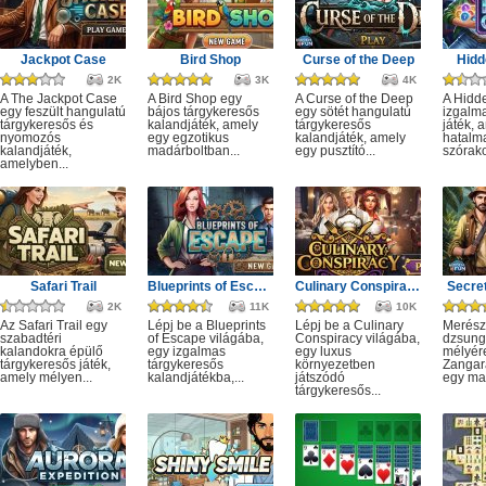
Jackpot Case
Bird Shop
Curse of the Deep
Hidd
2K
3K
4K
A The Jackpot Case
A Bird Shop egy
A Curse of the Deep
A Hidd
egy feszült hangulatú
bájos tárgykeresős
egy sötét hangulatú
izgalm
tárgykeresős és
kalandjáték, amely
tárgykeresős
játék, 
nyomozós
egy egzotikus
kalandjáték, amely
hatalm
kalandjáték,
madárboltban...
egy pusztító...
szórako
amelyben...
Safari Trail
Blueprints of Escape
Culinary Conspiracy
Secret
2K
11K
10K
Az Safari Trail egy
Lépj be a Blueprints
Lépj be a Culinary
Merész
szabadtéri
of Escape világába,
Conspiracy világába,
dzsung
kalandokra épülő
egy izgalmas
egy luxus
mélyére
tárgykeresős játék,
tárgykeresős
környezetben
Zangar
amely mélyen...
kalandjátékba,...
játszódó
egy mag
tárgykeresős...