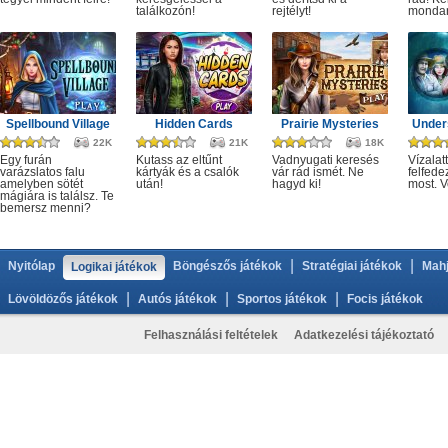
találkozón!
rejtélyt!
monda
Spellbound Village
Hidden Cards
Prairie Mysteries
Under
22K
21K
18K
Egy furán
Kutass az eltűnt
Vadnyugati keresés
Vízalatt
varázslatos falu
kártyák és a csalók
vár rád ismét. Ne
felfede
amelyben sötét
után!
hagyd ki!
most. V
mágiára is találsz. Te
bemersz menni?
|
|
Nyitólap
Böngészős játékok
Stratégiai játékok
Mahj
Logikai játékok
|
|
|
Lövöldözős játékok
Autós játékok
Sportos játékok
Focis játékok
Felhasználási feltételek
Adatkezelési tájékoztató