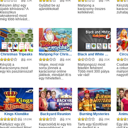
12K
40K
79K
Készen állsz egy
Gyűjtsd be az
Mahjong a
Készülj
újabb kihívásra? A
ajándékokat!
karácsony összes
karácso
klasszikus
kellékével.
zuhata
aknakereső most
még több kihívást...
Christmas Tripeaks
Mahjong For Christmas
Black and White Mahjong 3
Circ
40K
44K
21K
Készülj a
Végre, most már
Mahjongozz most
Csatla
Karácsonyra most
sorra jönnek a
feketén fehéren!
a cirku
egy kis pasziánsszal!
karácsonyi online
Több mint 300 pálya
mahjon
játékok, mindjárt itt is
vár rád!
nagyot!
egy hihetetlen...
Kings Klondike
Backyard Reunion
Burning Mysteries
Anima
1519K
37K
29K
Kártyázz egy jót,
Kapcsolódj ki egy kis
Tarts egy tűzoltóval
Egy áll
tegyél mindent félre!
keresgéléssel a
és derítsd ki a
rád! Ke