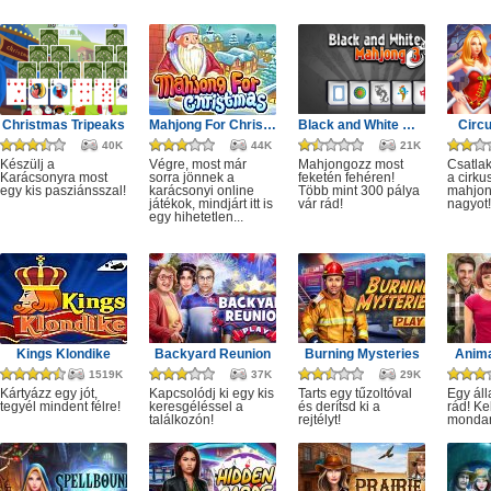
Christmas Tripeaks
Mahjong For Christmas
Black and White Mahjong 3
Circ
40K
44K
21K
Készülj a
Végre, most már
Mahjongozz most
Csatla
Karácsonyra most
sorra jönnek a
feketén fehéren!
a cirku
egy kis pasziánsszal!
karácsonyi online
Több mint 300 pálya
mahjon
játékok, mindjárt itt is
vár rád!
nagyot!
egy hihetetlen...
Kings Klondike
Backyard Reunion
Burning Mysteries
Anima
1519K
37K
29K
Kártyázz egy jót,
Kapcsolódj ki egy kis
Tarts egy tűzoltóval
Egy áll
tegyél mindent félre!
keresgéléssel a
és derítsd ki a
rád! Ke
találkozón!
rejtélyt!
monda