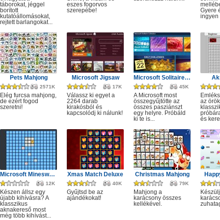
táborokat, jéggel
eszes fogorvos
melléb
borított
szerepébe!
Gyere é
kutatóállomásokat,
ingyen e
rejtett barlangokat...
Pets Mahjong
Microsoft Jigsaw
Microsoft Solitaire Collection
Ak
2571K
17K
45K
Elég furcsa mahjong,
Válassz ki egyet a
A Microsoft most
Emléks
de ezért fogod
2264 darab
összegyűjtötte az
az örök
szeretni!
kirakósból és
összes pasziánszt
klassz
kapcsolódj ki nálunk!
egy helyre. Próbáld
próbár
ki te is...
és kere
Microsoft Minesweeper
Xmas Match Deluxe
Christmas Mahjong
Happ
12K
40K
79K
Készen állsz egy
Gyűjtsd be az
Mahjong a
Készülj
újabb kihívásra? A
ajándékokat!
karácsony összes
karácso
klasszikus
kellékével.
zuhata
aknakereső most
még több kihívást...