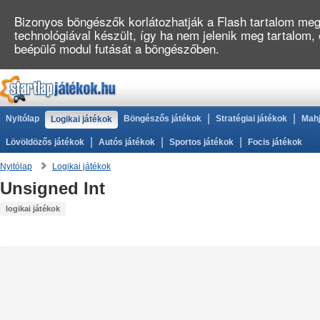
Bizonyos böngészők korlátozhatják a Flash tartalom megj
technológiával készült, így ha nem jelenik meg tartalom,
beépülő modul futását a böngészőben.
|
|
Nyitólap
Böngészős játékok
Stratégiai játékok
Mahj
Logikai játékok
|
|
|
Lövöldözős játékok
Autós játékok
Sportos játékok
Focis játékok
Nyitólap
Logikai játékok
Unsigned Int
logikai játékok