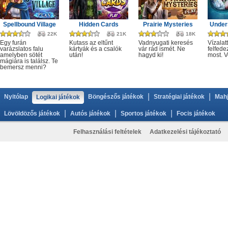
Spellbound Village
Hidden Cards
Prairie Mysteries
Under
22K
21K
18K
Egy furán
Kutass az eltűnt
Vadnyugati keresés
Vízalatt
varázslatos falu
kártyák és a csalók
vár rád ismét. Ne
felfede
amelyben sötét
után!
hagyd ki!
most. V
mágiára is találsz. Te
bemersz menni?
|
|
Nyitólap
Böngészős játékok
Stratégiai játékok
Mahj
Logikai játékok
|
|
|
Lövöldözős játékok
Autós játékok
Sportos játékok
Focis játékok
Felhasználási feltételek
Adatkezelési tájékoztató