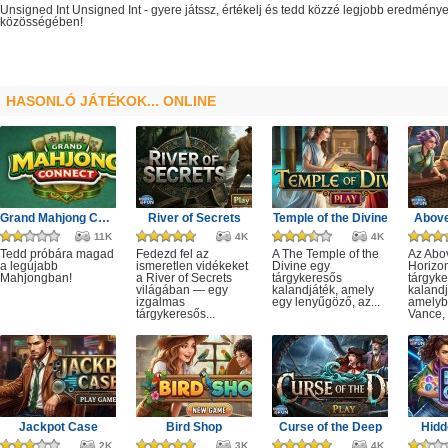
Unsigned Int
Unsigned Int
- gyere játssz, értékelj és tedd közzé legjobb eredménye
közösségében!
HASONLÓ JÁTÉKOK... ONLINE
Grand Mahjong Connect
River of Secrets
Temple of the Divine
Above
11K
4K
4K
Tedd próbára magad
Fedezd fel az
A The Temple of the
Az Abo
a legújabb
ismeretlen vidékeket
Divine egy
Horizo
Mahjongban!
a River of Secrets
tárgykeresős
tárgyk
világában — egy
kalandjáték, amely
kalandj
izgalmas
egy lenyűgöző, az...
amelyb
tárgykeresős...
Vance, 
Jackpot Case
Bird Shop
Curse of the Deep
Hidd
2K
3K
4K