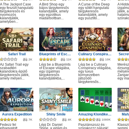
A The Jackpot Case
A Bird Shop egy
A Curse of the Deep
A Hidd
egy feszült hangulatú
bájos tárgykeresős
egy sötét hangulatú
izgalm
tárgykeresős és
kalandjáték, amely
tárgykeresős
játék, 
nyomozós
egy egzotikus
kalandjáték, amely
hatalm
kalandjáték,
madárboltban...
egy pusztító...
szórako
amelyben...
Safari Trail
Blueprints of Escape
Culinary Conspiracy
Secret
2K
11K
10K
Az Safari Trail egy
Lépj be a Blueprints
Lépj be a Culinary
Merész
szabadtéri
of Escape világába,
Conspiracy világába,
dzsung
kalandokra épülő
egy izgalmas
egy luxus
mélyére
tárgykeresős játék,
tárgykeresős
környezetben
Zangar
amely mélyen...
kalandjátékba,...
játszódó
egy mag
tárgykeresős...
Aurora Expedition
Shiny Smile
Amazing Klondike Solitaire
Mahj
7K
4K
1080K
Fedezz fel
Lépj Dr. Daniel
Pasziánszozz és
Klassz
elhagyatott
Shine, a vidám és
szórakozzz nálunk!
semmi