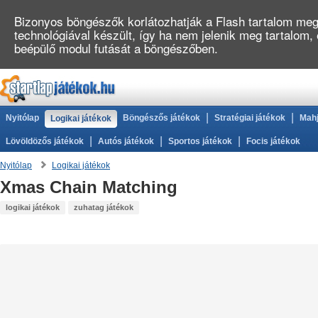
Bizonyos böngészők korlátozhatják a Flash tartalom megj
technológiával készült, így ha nem jelenik meg tartalom,
beépülő modul futását a böngészőben.
|
|
Nyitólap
Böngészős játékok
Stratégiai játékok
Mahj
Logikai játékok
|
|
|
Lövöldözős játékok
Autós játékok
Sportos játékok
Focis játékok
Nyitólap
Logikai játékok
Xmas Chain Matching
logikai játékok
zuhatag játékok