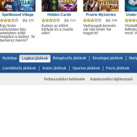
Spellbound Village
Hidden Cards
Prairie Mysteries
Under
22K
21K
18K
Egy furán
Kutass az eltűnt
Vadnyugati keresés
Vízalatt
varázslatos falu
kártyák és a csalók
vár rád ismét. Ne
felfede
amelyben sötét
után!
hagyd ki!
most. V
mágiára is találsz. Te
bemersz menni?
|
|
Nyitólap
Böngészős játékok
Stratégiai játékok
Mahj
Logikai játékok
|
|
|
Lövöldözős játékok
Autós játékok
Sportos játékok
Focis játékok
Felhasználási feltételek
Adatkezelési tájékoztató