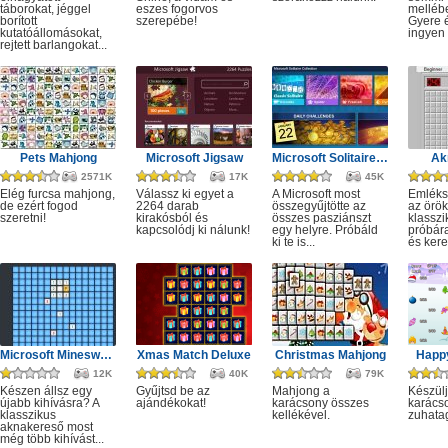
táborokat, jéggel
eszes fogorvos
melléb
borított
szerepébe!
Gyere é
kutatóállomásokat,
ingyen e
rejtett barlangokat...
Pets Mahjong
Microsoft Jigsaw
Microsoft Solitaire Collection
Ak
2571K
17K
45K
Elég furcsa mahjong,
Válassz ki egyet a
A Microsoft most
Emléks
de ezért fogod
2264 darab
összegyűjtötte az
az örök
szeretni!
kirakósból és
összes pasziánszt
klassz
kapcsolódj ki nálunk!
egy helyre. Próbáld
próbár
ki te is...
és kere
Microsoft Minesweeper
Xmas Match Deluxe
Christmas Mahjong
Happ
12K
40K
79K
Készen állsz egy
Gyűjtsd be az
Mahjong a
Készülj
újabb kihívásra? A
ajándékokat!
karácsony összes
karácso
klasszikus
kellékével.
zuhata
aknakereső most
még több kihívást...