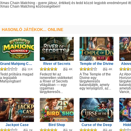
Xmas Chain Matching
- gyere játssz, értékelj és tedd közzé legjobb eredményed i
Xmas Chain Matching
közösségében!
HASONLÓ JÁTÉKOK... ONLINE
Grand Mahjong Connect
River of Secrets
Temple of the Divine
Above
11K
4K
4K
Tedd próbára magad
Fedezd fel az
A The Temple of the
Az Abo
a legújabb
ismeretlen vidékeket
Divine egy
Horizo
Mahjongban!
a River of Secrets
tárgykeresős
tárgyk
világában — egy
kalandjáték, amely
kalandj
izgalmas
egy lenyűgöző, az...
amelyb
tárgykeresős...
Vance, 
Jackpot Case
Bird Shop
Curse of the Deep
Hidd
2K
3K
4K