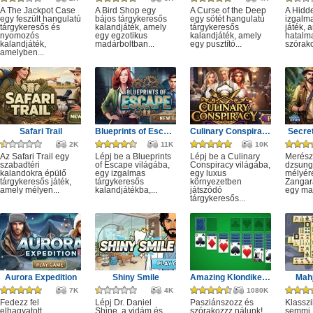
A The Jackpot Case
A Bird Shop egy
A Curse of the Deep
A Hidd
egy feszült hangulatú
bájos tárgykeresős
egy sötét hangulatú
izgalm
tárgykeresős és
kalandjáték, amely
tárgykeresős
játék, 
nyomozós
egy egzotikus
kalandjáték, amely
hatalm
kalandjáték,
madárboltban...
egy pusztító...
szórako
amelyben...
Safari Trail
Blueprints of Escape
Culinary Conspiracy
Secret
2K
11K
10K
Az Safari Trail egy
Lépj be a Blueprints
Lépj be a Culinary
Merész
szabadtéri
of Escape világába,
Conspiracy világába,
dzsung
kalandokra épülő
egy izgalmas
egy luxus
mélyére
tárgykeresős játék,
tárgykeresős
környezetben
Zangar
amely mélyen...
kalandjátékba,...
játszódó
egy mag
tárgykeresős...
Aurora Expedition
Shiny Smile
Amazing Klondike Solitaire
Mahj
7K
4K
1080K
Fedezz fel
Lépj Dr. Daniel
Pasziánszozz és
Klassz
elhagyatott
Shine, a vidám és
szórakozzz nálunk!
semmi