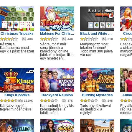
Christmas Tripeaks
Mahjong For Christmas
Black and White Mahjong 3
Circ
40K
44K
21K
Készülj a
Végre, most már
Mahjongozz most
Csatla
Karácsonyra most
sorra jönnek a
feketén fehéren!
a cirku
egy kis pasziánsszal!
karácsonyi online
Több mint 300 pálya
mahjon
játékok, mindjárt itt is
vár rád!
nagyot!
egy hihetetlen...
Kings Klondike
Backyard Reunion
Burning Mysteries
Anima
1519K
37K
29K
Kártyázz egy jót,
Kapcsolódj ki egy kis
Tarts egy tűzoltóval
Egy áll
tegyél mindent félre!
keresgéléssel a
és derítsd ki a
rád! Ke
találkozón!
rejtélyt!
monda