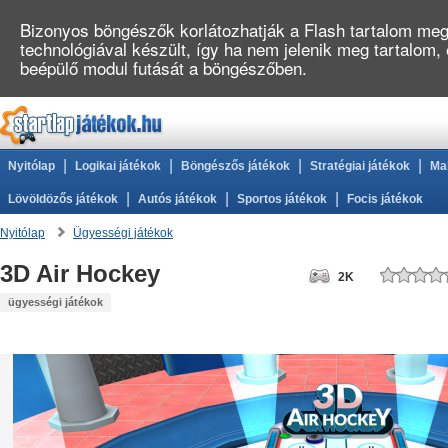
Bizonyos böngészők korlátozhatják a Flash tartalom megj
technológiával készült, így ha nem jelenik meg tartalom,
beépülő modul futását a böngészőben.
|
|
|
|
Nyitólap
Logikai játékok
Böngészős játékok
Stratégiai játékok
Ma
|
|
|
Lövöldözős játékok
Autós játékok
Sportos játékok
Focis játékok
Nyitólap
Ügyességi játékok
3D Air Hockey
2K
ügyességi játékok