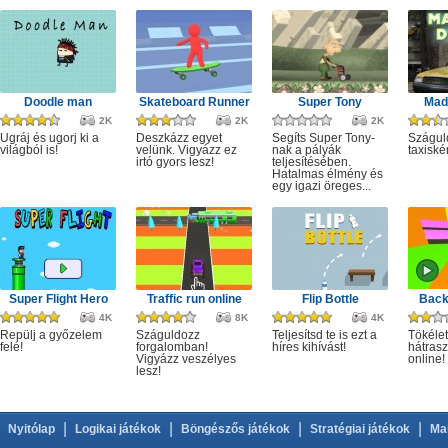
Doodle man
Skateboard Runner
Super Tony
Mad 
2K
2K
2K
Ugráj és ugorj ki a
Deszkázz egyet
Segíts Super Tony-
Szágul
világból is!
velünk. Vigyázz ez
nak a pályák
taxiské
irtó gyors lesz!
teljesítésében.
Hatalmas élmény és
egy igazi öreges...
Super Flight Hero
Traffic run online
Flip Bottle
Back
4K
8K
4K
Repülj a győzelem
Száguldozz
Teljesítsd te is ezt a
Tökélet
felé!
forgalomban!
híres kihívást!
hátrasz
Vigyázz veszélyes
online!
lesz!
|
|
|
|
Nyitólap
Logikai játékok
Böngészős játékok
Stratégiai játékok
Ma