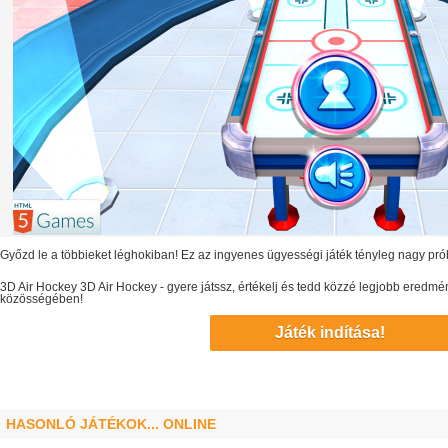
Győzd le a többieket léghokiban! Ez az ingyenes ügyességi játék tényleg nagy prób
3D Air Hockey
3D Air Hockey
- gyere játssz, értékelj és tedd közzé legjobb eredmé
közösségében!
Játék indítása!
HASONLÓ JÁTÉKOK... ONLINE