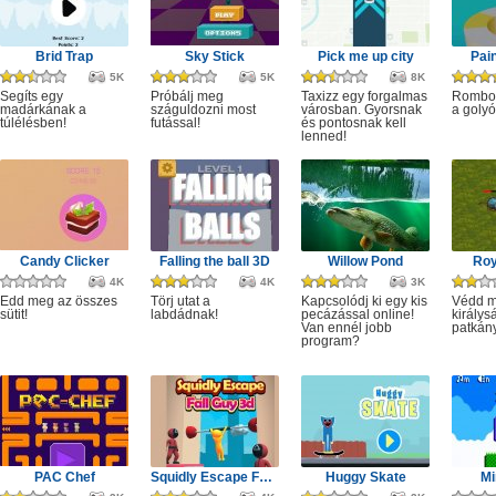
Brid Trap
Sky Stick
Pick me up city
Pai
5K
5K
8K
Segíts egy
Próbálj meg
Taxizz egy forgalmas
Rombol
madárkának a
száguldozni most
városban. Gyorsnak
a golyó
túlélésben!
futással!
és pontosnak kell
lenned!
Candy Clicker
Falling the ball 3D
Willow Pond
Roy
4K
4K
3K
Edd meg az összes
Törj utat a
Kapcsolódj ki egy kis
Védd m
sütit!
labdádnak!
pecázással online!
királys
Van ennél jobb
patkány
program?
PAC Chef
Squidly Escape Fall Guy 3D
Huggy Skate
Mi