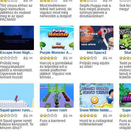
3K
4K
3K
Térj vissza ehhez az
Most kivételesen
Segíts Huggy-nak a
Sok kic
igazi kalsszikus
lefelé kell jutnod, de
fura mégis aranyos
megy!
játékhoz és mutasd
vigyázz most még
szörnyicskének a
meg ki az igazi
nehezebb a dolgod!
deszkázásban!
PACMAN!
Escape from Nightmare
Purple Monster Adventure
Into Space2
Stu
3K
3K
4K
Próbálj meg
Harcolj a gombákkal
Próbálj meg eljutni
Tedd p
megszabadulni
és teljesítsd ezt a
az űrbe!
az ext
ebből a rémálomból.
remek platformer
motoro
Ügyesnek kell
játékot. Vigyázz sok
tanulj 
lenned hozzá!
kihívás...
trükkök
Squid gamer runner obstacle
Career rush
Snow White hidden stars
Super
3K
2K
2K
A Squid game ismét
Fuss a karriered
Hozd le a csillagokat
Fuss az
futásra kényszerít. Te
után!
Hófehérkének!
most a 
készen állsz?
világáb