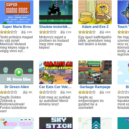
Super Mario Bros
Shadow motorbike rider game
Adam and Eve 2
10K
21K
46K
Tedd próbára magad
Motorozz egyet a
Egy igazi kattintgatós
Ne hig
és válj ismét
jövőben és mutasd
játék, amelyben meg
szeme
Marióvá! Mutasd
meg mire vagy
kell találni a kiutat.
lesz ez
meg képes vagy e
képes!
könnyű,
végig vinni ezt...
király, 
legrövi
Dr Green Alien
Car Eats Car Volcanic Adventure
Garbage Rampage
B
9K
56K
12K
Segíts Doktor
Edd meg az autókat
Segíts az
Szerete
Zöldnek a
az autóddal! Menő
emberiségen és
kipukka
földönkívülinek!
élmény lesz!
gyűjtsd be a
most ez
Fontos küldetése
szemetet!
feladat
van!