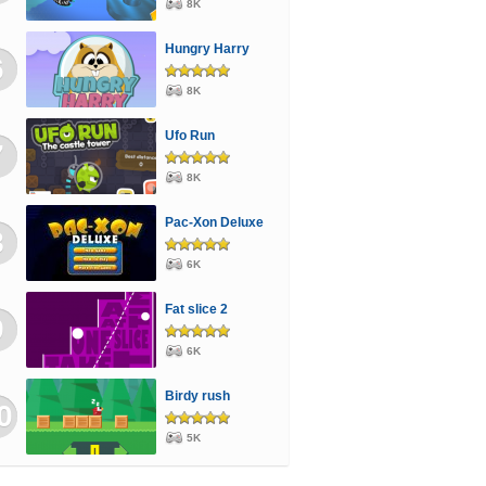
8K
Hungry Harry
6
8K
Ufo Run
7
8K
Pac-Xon Deluxe
8
6K
Fat slice 2
9
6K
Birdy rush
0
5K