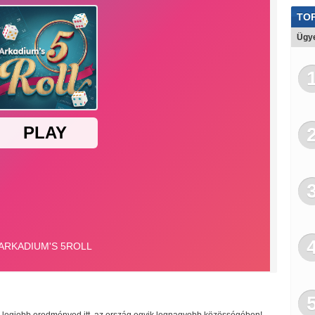
TOP
Ügye