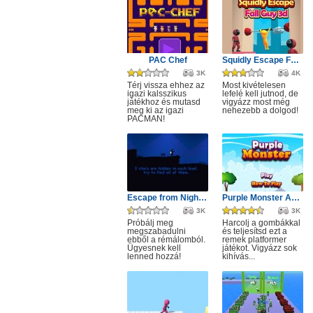
PAC Chef
Squidly Escape Fall Guy 3D
3K
4K
Térj vissza ehhez az
Most kivételesen
igazi kalsszikus
lefelé kell jutnod, de
játékhoz és mutasd
vigyázz most még
meg ki az igazi
nehezebb a dolgod!
PACMAN!
Escape from Nightmare
Purple Monster Adventure
3K
3K
Próbálj meg
Harcolj a gombákkal
megszabadulni
és teljesítsd ezt a
ebből a rémálomból.
remek platformer
Ügyesnek kell
játékot. Vigyázz sok
lenned hozzá!
kihívás...