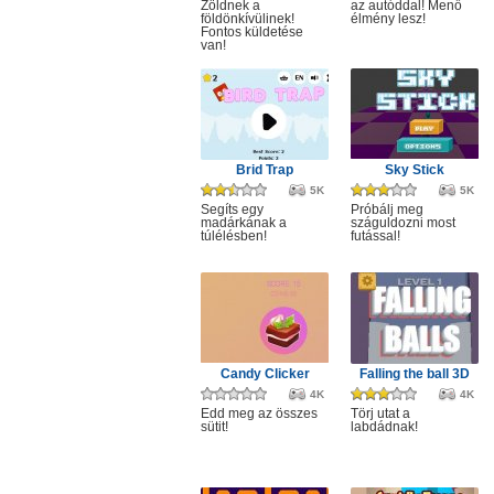
Zöldnek a
az autóddal! Menő
földönkívülinek!
élmény lesz!
Fontos küldetése
van!
Brid Trap
Sky Stick
5K
5K
Segíts egy
Próbálj meg
madárkának a
száguldozni most
túlélésben!
futással!
Candy Clicker
Falling the ball 3D
4K
4K
Edd meg az összes
Törj utat a
sütit!
labdádnak!