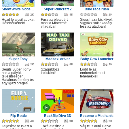
Snow White hidden stars
Super Runcraft 2
Bike race rush
2K
4K
1K
Hozd le a csillagokat
Fuss az életedért
Siess haza biciklivel.
Hófehérkének!
most a Minecraft
Vigyázz sok akadály
világában!
lesz az utadban!
Super Tony
Mad taxi driver
Baby Cow Launcher
2K
8K
2K
Segíts Super Tony-
Száguldozz
Lődd le az
nak a pályák
taxisként!
embereket most
teljesítésében.
tehenekkel!
Hatalmas élmény és
egy igazi öreges...
Flip Bottle
Backflip Dive 3D
Become a Mechanic
4K
3K
2K
Teljesítsd te is ezt a
Tökéletesítsd a
Válj te is autó illetve