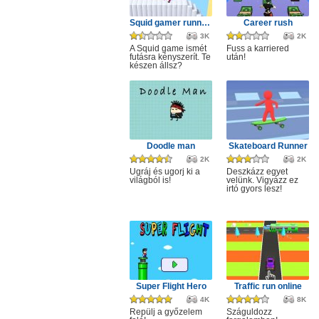
Squid gamer runner obstacle
Career rush
3K
2K
A Squid game ismét
Fuss a karriered
futásra kényszerít. Te
után!
készen állsz?
Doodle man
Skateboard Runner
2K
2K
Ugráj és ugorj ki a
Deszkázz egyet
világból is!
velünk. Vigyázz ez
irtó gyors lesz!
Super Flight Hero
Traffic run online
4K
8K
Repülj a győzelem
Száguldozz