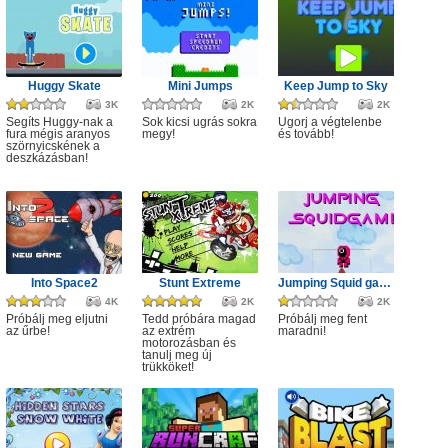
Huggy Skate
Mini Jumps
Keep Jump to Sky
3K
2K
2K
Segíts Huggy-nak a
Sok kicsi ugrás sokra
Ugorj a végtelenbe
fura mégis aranyos
megy!
és tovább!
szörnyicskének a
deszkázásban!
Into Space2
Stunt Extreme
Jumping Squid game
4K
2K
2K
Próbálj meg eljutni
Tedd próbára magad
Próbálj meg fent
az űrbe!
az extrém
maradni!
motorozásban és
tanulj meg új
trükköket!