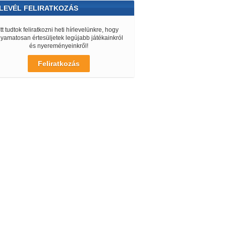
LEVÉL FELIRATKOZÁS
Itt tudtok feliratkozni heti hírlevelünkre, hogy
lyamatosan értesüljetek legújabb játékainkról
és nyereményeinkről!
Feliratkozás