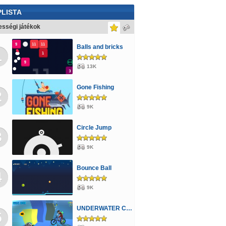
LISTA
sségi játékok
Balls and bricks
1
13K
Gone Fishing
2
9K
Circle Jump
3
9K
Bounce Ball
4
9K
UNDERWATER CYCLING
5