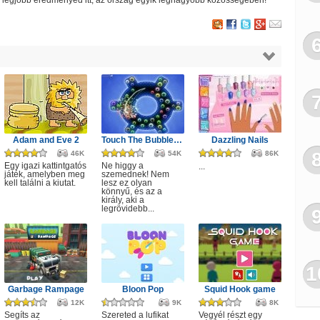
zzé legjobb eredményed itt, az ország egyik legnagyobb
közösségében!
Adam and Eve 2
Touch The Bubbles 4
Dazzling Nails
46K
54K
86K
Egy igazi kattintgatós
Ne higgy a
...
játék, amelyben meg
szemednek! Nem
kell találni a kiutat.
lesz ez olyan
könnyű, és az a
király, aki a
legrövidebb...
1
Garbage Rampage
Bloon Pop
Squid Hook game
12K
9K
8K
Segíts az
Szereted a lufikat
Vegyél részt egy