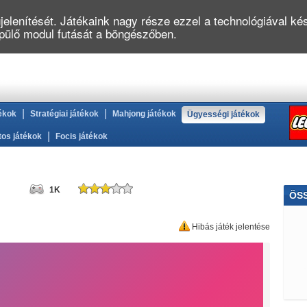
elenítését. Játékaink nagy része ezzel a technológiával kés
épülő modul futását a böngészőben.
|
|
ékok
Stratégiai játékok
Mahjong játékok
Ügyességi játékok
|
tos játékok
Focis játékok
1K
ÖS
Her
Hibás játék jelentése
Pin
Álla