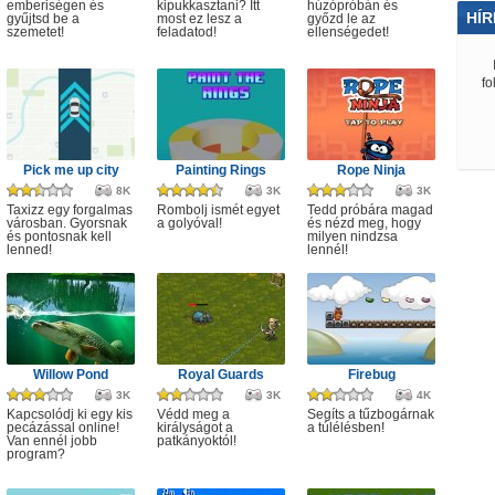
emberiségen és
kipukkasztani? Itt
húzópróbán és
HÍR
gyűjtsd be a
most ez lesz a
győzd le az
szemetet!
feladatod!
ellenségedet!
fo
Pick me up city
Painting Rings
Rope Ninja
8K
3K
3K
Taxizz egy forgalmas
Rombolj ismét egyet
Tedd próbára magad
városban. Gyorsnak
a golyóval!
és nézd meg, hogy
és pontosnak kell
milyen nindzsa
lenned!
lennél!
Willow Pond
Royal Guards
Firebug
3K
3K
4K
Kapcsolódj ki egy kis
Védd meg a
Segíts a tűzbogárnak
pecázással online!
királyságot a
a túlélésben!
Van ennél jobb
patkányoktól!
program?