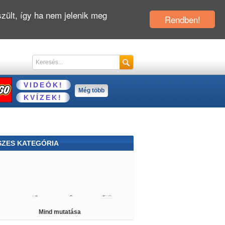
zült, így ha nem jelenik meg
Rendben!
VIDEÓK!
Még több
KVÍZEK!
SZES KATEGÓRIA
cegnős
Szerelmes
Delfines
Sütős
gvines
Sminkes
Pókemberes
Öltöztetős
tkertes
Tankos
Lányos
LEGO®
Építős
Mind mutatása
Spongyabob
Kvíz
Barbie
Hajós