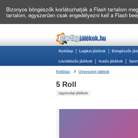
Bizonyos böngészők korlátozhatják a Flash tartalom megj
tartalom, egyszerűen csak engedélyezni kell a Flash be
|
|
Nyitólap
Logikai játékok
Böngészős ját
|
|
Lövöldözős játékok
Autós játékok
Spor
Nyitólap
Ügyességi játékok
5 Roll
ügyességi játékok