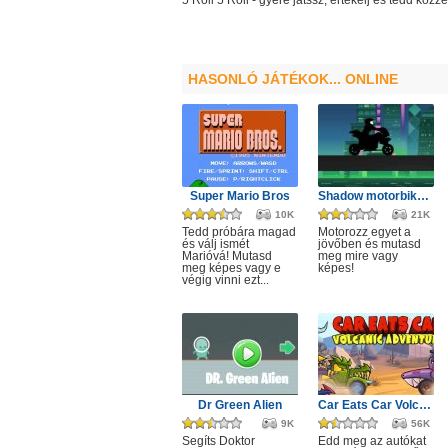
5 Roll
5 Roll
- gyere játssz, értékelj és tedd kö
HASONLÓ JÁTÉKOK... ONLINE
Super Mario Bros
Shadow motorbike rider game
10K
21K
Tedd próbára magad
Motorozz egyet a
és válj ismét
jövőben és mutasd
Marióvá! Mutasd
meg mire vagy
meg képes vagy e
képes!
végig vinni ezt...
Dr Green Alien
Car Eats Car Volcanic Adventure
9K
56K
Segíts Doktor
Edd meg az autókat