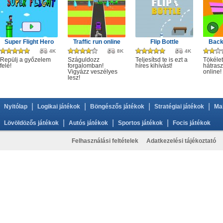
Super Flight Hero
Traffic run online
Flip Bottle
Back
4K
8K
4K
Repülj a győzelem
Száguldozz
Teljesítsd te is ezt a
Tökélet
felé!
forgalomban!
híres kihívást!
hátrasz
Vigyázz veszélyes
online!
lesz!
|
|
|
|
Nyitólap
Logikai játékok
Böngészős játékok
Stratégiai játékok
Ma
|
|
|
Lövöldözős játékok
Autós játékok
Sportos játékok
Focis játékok
Felhasználási feltételek
Adatkezelési tájékoztató