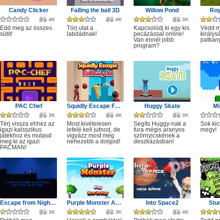
Candy Clicker
Falling the ball 3D
Willow Pond
Roy
4K
4K
3K
Edd meg az összes
Törj utat a
Kapcsolódj ki egy kis
Védd m
sütit!
labdádnak!
pecázással online!
királys
Van ennél jobb
patkány
program?
PAC Chef
Squidly Escape Fall Guy 3D
Huggy Skate
Mi
3K
4K
3K
Térj vissza ehhez az
Most kivételesen
Segíts Huggy-nak a
Sok kic
igazi kalsszikus
lefelé kell jutnod, de
fura mégis aranyos
megy!
játékhoz és mutasd
vigyázz most még
szörnyicskének a
meg ki az igazi
nehezebb a dolgod!
deszkázásban!
PACMAN!
Escape from Nightmare
Purple Monster Adventure
Into Space2
Stu
3K
3K
4K