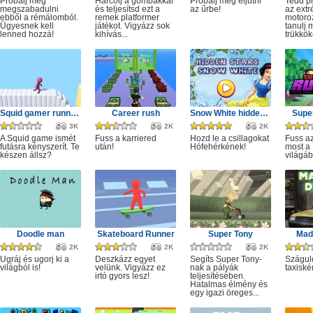
Próbálj meg
Harcolj a gombákkal
Próbálj meg eljutni
Tedd p
megszabadulni
és teljesítsd ezt a
az űrbe!
az ext
ebből a rémálomból.
remek platformer
motoro
Ügyesnek kell
játékot. Vigyázz sok
tanulj 
lenned hozzá!
kihívás...
trükkök
Squid gamer runner obstacle
Career rush
Snow White hidden stars
Super
3K
2K
2K
A Squid game ismét
Fuss a karriered
Hozd le a csillagokat
Fuss az
futásra kényszerít. Te
után!
Hófehérkének!
most a 
készen állsz?
világáb
Doodle man
Skateboard Runner
Super Tony
Mad 
2K
2K
2K
Ugráj és ugorj ki a
Deszkázz egyet
Segíts Super Tony-
Szágul
világból is!
velünk. Vigyázz ez
nak a pályák
taxiské
irtó gyors lesz!
teljesítésében.
Hatalmas élmény és
egy igazi öreges...