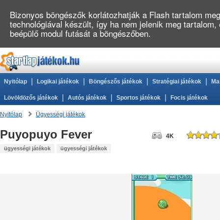
Bizonyos böngészők korlátozhatják a Flash tartalom megj
technológiával készült, így ha nem jelenik meg tartalom,
beépülő modul futását a böngészőben.
|
|
|
|
Nyitólap
Logikai játékok
Böngészős játékok
Stratégiai játékok
Ma
|
|
|
Lövöldözős játékok
Autós játékok
Sportos játékok
Focis játékok
Nyitólap
Ügyességi játékok
Puyopuyo Fever
4K
ügyességi játékok
ügyességi játékok