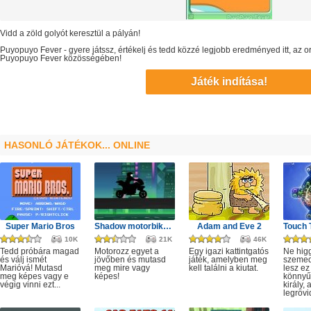
Vidd a zöld golyót keresztül a pályán!
Puyopuyo Fever
- gyere játssz, értékelj és tedd közzé legjobb eredményed itt, az
Puyopuyo Fever
közösségében!
Játék indítása!
HASONLÓ JÁTÉKOK... ONLINE
Super Mario Bros
Shadow motorbike rider game
Adam and Eve 2
10K
21K
46K
Tedd próbára magad
Motorozz egyet a
Egy igazi kattintgatós
Ne hig
és válj ismét
jövőben és mutasd
játék, amelyben meg
szeme
Marióvá! Mutasd
meg mire vagy
kell találni a kiutat.
lesz ez
meg képes vagy e
képes!
könnyű,
végig vinni ezt...
király, 
legrövi