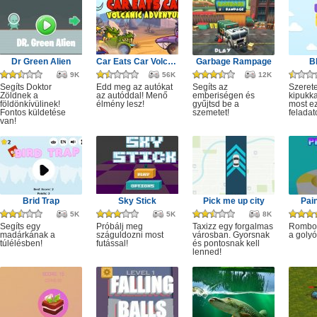
Dr Green Alien
Car Eats Car Volcanic Adventure
Garbage Rampage
B
9K
56K
12K
Segíts Doktor
Edd meg az autókat
Segíts az
Szerete
Zöldnek a
az autóddal! Menő
emberiségen és
kipukka
földönkívülinek!
élmény lesz!
gyűjtsd be a
most ez
Fontos küldetése
szemetet!
feladat
van!
Brid Trap
Sky Stick
Pick me up city
Pai
5K
5K
8K
Segíts egy
Próbálj meg
Taxizz egy forgalmas
Rombol
madárkának a
száguldozni most
városban. Gyorsnak
a golyó
túlélésben!
futással!
és pontosnak kell
lenned!