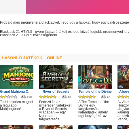
Próbáld meg megnyerni a blackjacket. Tedd úgy a lapokat, hogy egy pakli összeg
Blackjack 21 HTML5
- gyere játssz, értékelj és tedd közzé legjobb eredményed itt
Blackjack 21 HTML5
közösségében!
HASONLÓ JÁTÉKOK... ONLINE
Grand Mahjong Connect
River of Secrets
Temple of the Divine
Above
10K
4K
4K
Tedd próbára magad
Fedezd fel az
A The Temple of the
Az Abo
a legújabb
ismeretlen vidékeket
Divine egy
Horizo
Mahjongban!
a River of Secrets
tárgykeresős
tárgyk
világában — egy
kalandjáték, amely
kalandj
izgalmas
egy lenyűgöző, az...
amelyb
tárgykeresős...
Vance, 