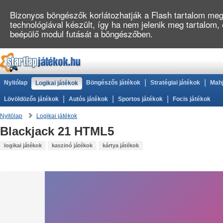
Bizonyos böngészők korlátozhatják a Flash tartalom megj
technológiával készült, így ha nem jelenik meg tartalom,
beépülő modul futását a böngészőben.
|
|
Nyitólap
Böngészős játékok
Stratégiai játékok
Mahj
Logikai játékok
|
|
|
Lövöldözős játékok
Autós játékok
Sportos játékok
Focis játékok
Nyitólap
Logikai játékok
Blackjack 21 HTML5
logikai játékok
kaszinó játékok
kártya játékok