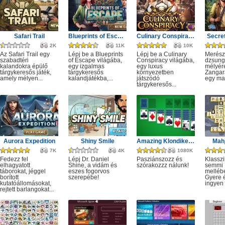
Safari Trail
Blueprints of Escape
Culinary Conspiracy
Secret
2K
11K
10K
Az Safari Trail egy
Lépj be a Blueprints
Lépj be a Culinary
Merész
szabadtéri
of Escape világába,
Conspiracy világába,
dzsung
kalandokra épülő
egy izgalmas
egy luxus
mélyére
tárgykeresős játék,
tárgykeresős
környezetben
Zangar
amely mélyen...
kalandjátékba,...
játszódó
egy mag
tárgykeresős...
Aurora Expedition
Shiny Smile
Amazing Klondike Solitaire
Mahj
7K
4K
1080K
Fedezz fel
Lépj Dr. Daniel
Pasziánszozz és
Klassz
elhagyatott
Shine, a vidám és
szórakozzz nálunk!
semmi
táborokat, jéggel
eszes fogorvos
melléb
borított
szerepébe!
Gyere é
kutatóállomásokat,
ingyen e
rejtett barlangokat...