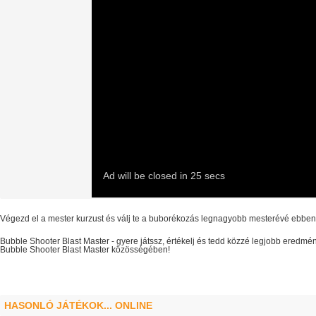
Végezd el a mester kurzust és válj te a buborékozás legnagyobb mesterévé ebben 
Bubble Shooter Blast Master
- gyere játssz, értékelj és tedd közzé legjobb eredmé
Bubble Shooter Blast Master
közösségében!
HASONLÓ JÁTÉKOK... ONLINE