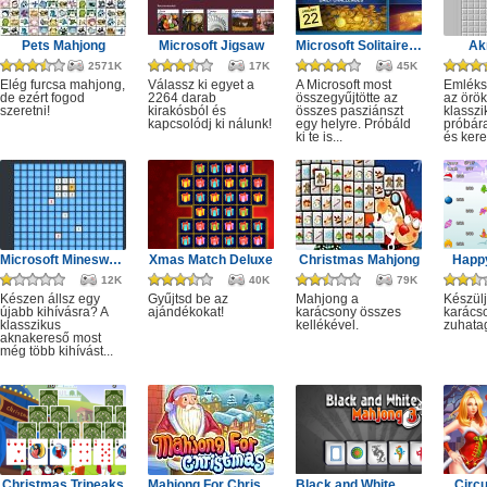
Pets Mahjong
Microsoft Jigsaw
Microsoft Solitaire Collection
Ak
2571K
17K
45K
Elég furcsa mahjong,
Válassz ki egyet a
A Microsoft most
Emléks
de ezért fogod
2264 darab
összegyűjtötte az
az örök
szeretni!
kirakósból és
összes pasziánszt
klassz
kapcsolódj ki nálunk!
egy helyre. Próbáld
próbár
ki te is...
és kere
Microsoft Minesweeper
Xmas Match Deluxe
Christmas Mahjong
Happ
12K
40K
79K
Készen állsz egy
Gyűjtsd be az
Mahjong a
Készülj
újabb kihívásra? A
ajándékokat!
karácsony összes
karácso
klasszikus
kellékével.
zuhata
aknakereső most
még több kihívást...
Christmas Tripeaks
Mahjong For Christmas
Black and White Mahjong 3
Circ