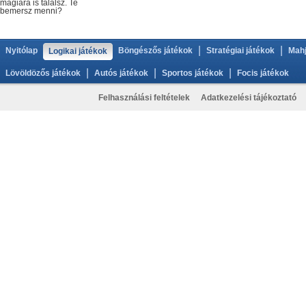
mágiára is találsz. Te
bemersz menni?
|
|
Nyitólap
Böngészős játékok
Stratégiai játékok
Mahj
Logikai játékok
|
|
|
Lövöldözős játékok
Autós játékok
Sportos játékok
Focis játékok
Felhasználási feltételek
Adatkezelési tájékoztató