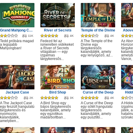
Grand Mahjong Connect
River of Secrets
Temple of the Divine
Above
11K
4K
4K
Tedd próbára magad
Fedezd fel az
A The Temple of the
Az Abo
a legújabb
ismeretlen vidékeket
Divine egy
Horizo
Mahjongban!
a River of Secrets
tárgykeresős
tárgyk
világában — egy
kalandjáték, amely
kalandj
izgalmas
egy lenyűgöző, az...
amelyb
tárgykeresős...
Vance, 
Jackpot Case
Bird Shop
Curse of the Deep
Hidd
2K
3K
4K
A The Jackpot Case
A Bird Shop egy
A Curse of the Deep
A Hidd
egy feszült hangulatú
bájos tárgykeresős
egy sötét hangulatú
izgalm
tárgykeresős és
kalandjáték, amely
tárgykeresős
játék, 
nyomozós
egy egzotikus
kalandjáték, amely
hatalm
kalandjáték,
madárboltban...
egy pusztító...
szórako
amelyben...