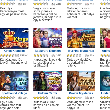
40K
44K
21K
Készülj a
Végre, most már
Mahjongozz most
Csatla
Karácsonyra most
sorra jönnek a
feketén fehéren!
a cirku
egy kis pasziánsszal!
karácsonyi online
Több mint 300 pálya
mahjon
játékok, mindjárt itt is
vár rád!
nagyot!
egy hihetetlen...
Kings Klondike
Backyard Reunion
Burning Mysteries
Anima
1519K
37K
29K
Kártyázz egy jót,
Kapcsolódj ki egy kis
Tarts egy tűzoltóval
Egy áll
tegyél mindent félre!
keresgéléssel a
és derítsd ki a
rád! Ke
találkozón!
rejtélyt!
monda
Spellbound Village
Hidden Cards
Prairie Mysteries
Under
22K
21K
18K
Egy furán
Kutass az eltűnt
Vadnyugati keresés
Vízalatt
varázslatos falu
kártyák és a csalók
vár rád ismét. Ne
felfede
amelyben sötét
után!
hagyd ki!
most. V