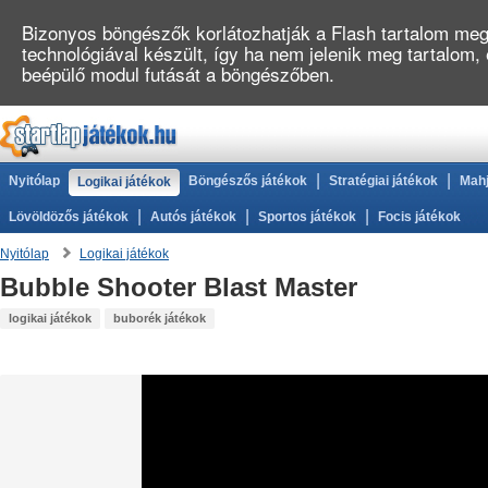
Bizonyos böngészők korlátozhatják a Flash tartalom megj
technológiával készült, így ha nem jelenik meg tartalom,
beépülő modul futását a böngészőben.
|
|
Nyitólap
Böngészős játékok
Stratégiai játékok
Mahj
Logikai játékok
|
|
|
Lövöldözős játékok
Autós játékok
Sportos játékok
Focis játékok
Nyitólap
Logikai játékok
Bubble Shooter Blast Master
logikai játékok
buborék játékok