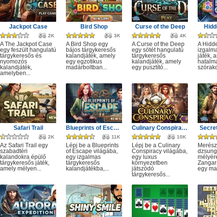
Jackpot Case
Bird Shop
Curse of the Deep
Hidd
2K
3K
4K
A The Jackpot Case
A Bird Shop egy
A Curse of the Deep
A Hidd
egy feszült hangulatú
bájos tárgykeresős
egy sötét hangulatú
izgalm
tárgykeresős és
kalandjáték, amely
tárgykeresős
játék, 
nyomozós
egy egzotikus
kalandjáték, amely
hatalm
kalandjáték,
madárboltban...
egy pusztító...
szórako
amelyben...
Safari Trail
Blueprints of Escape
Culinary Conspiracy
Secret
2K
11K
10K
Az Safari Trail egy
Lépj be a Blueprints
Lépj be a Culinary
Merész
szabadtéri
of Escape világába,
Conspiracy világába,
dzsung
kalandokra épülő
egy izgalmas
egy luxus
mélyére
tárgykeresős játék,
tárgykeresős
környezetben
Zangar
amely mélyen...
kalandjátékba,...
játszódó
egy mag
tárgykeresős...