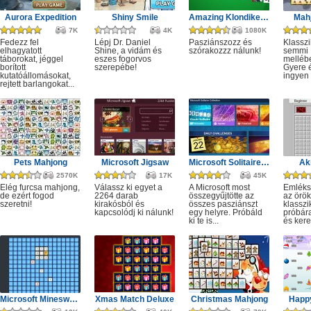
Aurora Expedition
Shiny Smile
Amazing Klondike Solitaire
Mahj
7K
4K
1080K
Fedezz fel
Lépj Dr. Daniel
Pasziánszozz és
Klassz
elhagyatott
Shine, a vidám és
szórakozzz nálunk!
semmi
táborokat, jéggel
eszes fogorvos
melléb
borított
szerepébe!
Gyere é
kutatóállomásokat,
ingyen e
rejtett barlangokat...
Pets Mahjong
Microsoft Jigsaw
Microsoft Solitaire Collection
Ak
2570K
17K
45K
Elég furcsa mahjong,
Válassz ki egyet a
A Microsoft most
Emléks
de ezért fogod
2264 darab
összegyűjtötte az
az örök
szeretni!
kirakósból és
összes pasziánszt
klassz
kapcsolódj ki nálunk!
egy helyre. Próbáld
próbár
ki te is...
és kere
Microsoft Minesweeper
Xmas Match Deluxe
Christmas Mahjong
Happ