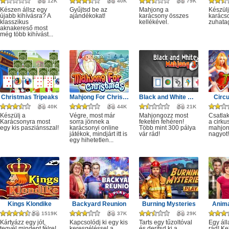
12K
40K
79K
Készen állsz egy
Gyűjtsd be az
Mahjong a
Készülj
újabb kihívásra? A
ajándékokat!
karácsony összes
karácso
klasszikus
kellékével.
zuhata
aknakereső most
még több kihívást...
Christmas Tripeaks
Mahjong For Christmas
Black and White Mahjong 3
Circ
40K
44K
21K
Készülj a
Végre, most már
Mahjongozz most
Csatla
Karácsonyra most
sorra jönnek a
feketén fehéren!
a cirku
egy kis pasziánsszal!
karácsonyi online
Több mint 300 pálya
mahjon
játékok, mindjárt itt is
vár rád!
nagyot!
egy hihetetlen...
Kings Klondike
Backyard Reunion
Burning Mysteries
Anima
1519K
37K
29K
Kártyázz egy jót,
Kapcsolódj ki egy kis
Tarts egy tűzoltóval
Egy áll
tegyél mindent félre!
keresgéléssel a
és derítsd ki a
rád! Ke