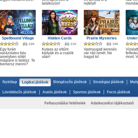
találkozón!
rejtélyt!
monda
Spellbound Village
Hidden Cards
Prairie Mysteries
Under
22K
21K
18K
Egy furán
Kutass az eltűnt
Vadnyugati keresés
Vízalatt
varázslatos falu
kártyák és a csalók
vár rád ismét. Ne
felfede
amelyben sötét
után!
hagyd ki!
most. V
mágiára is találsz. Te
bemersz menni?
|
|
Nyitólap
Böngészős játékok
Stratégiai játékok
Mahj
Logikai játékok
|
|
|
Lövöldözős játékok
Autós játékok
Sportos játékok
Focis játékok
Felhasználási feltételek
Adatkezelési tájékoztató