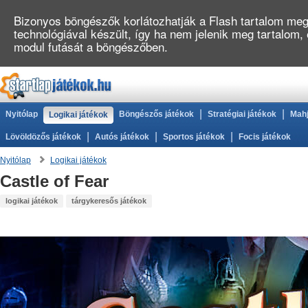
Bizonyos böngészők korlátozhatják a Flash tartalom megj
technológiával készült, így ha nem jelenik meg tartalom
modul futását a böngészőben.
|
|
Nyitólap
Böngészős játékok
Stratégiai játékok
Mahj
Logikai játékok
|
|
|
Lövöldözős játékok
Autós játékok
Sportos játékok
Focis játékok
Nyitólap
Logikai játékok
Castle of Fear
logikai játékok
tárgykeresős játékok