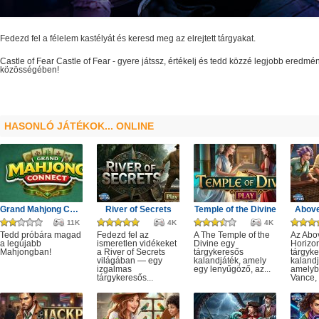
Fedezd fel a félelem kastélyát és keresd meg az elrejtett tárgyakat.
Castle of Fear
Castle of Fear
- gyere játssz, értékelj és tedd közzé legjobb eredmé
közösségében!
HASONLÓ JÁTÉKOK... ONLINE
Grand Mahjong Connect
River of Secrets
Temple of the Divine
Above
11K
4K
4K
Tedd próbára magad
Fedezd fel az
A The Temple of the
Az Abo
a legújabb
ismeretlen vidékeket
Divine egy
Horizo
Mahjongban!
a River of Secrets
tárgykeresős
tárgyk
világában — egy
kalandjáték, amely
kalandj
izgalmas
egy lenyűgöző, az...
amelyb
tárgykeresős...
Vance, 