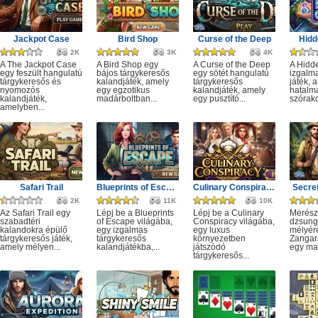
Jackpot Case
Bird Shop
Curse of the Deep
Hidd
2K
3K
4K
A The Jackpot Case
A Bird Shop egy
A Curse of the Deep
A Hidd
egy feszült hangulatú
bájos tárgykeresős
egy sötét hangulatú
izgalm
tárgykeresős és
kalandjáték, amely
tárgykeresős
játék, 
nyomozós
egy egzotikus
kalandjáték, amely
hatalm
kalandjáték,
madárboltban...
egy pusztító...
szórako
amelyben...
Safari Trail
Blueprints of Escape
Culinary Conspiracy
Secret
2K
11K
10K
Az Safari Trail egy
Lépj be a Blueprints
Lépj be a Culinary
Merész
szabadtéri
of Escape világába,
Conspiracy világába,
dzsung
kalandokra épülő
egy izgalmas
egy luxus
mélyére
tárgykeresős játék,
tárgykeresős
környezetben
Zangar
amely mélyen...
kalandjátékba,...
játszódó
egy mag
tárgykeresős...