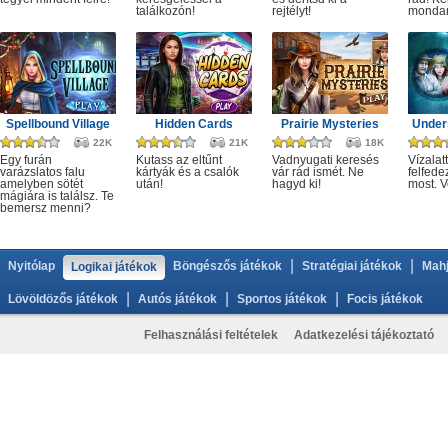
találkozón!
rejtélyt!
monda
Spellbound Village
Hidden Cards
Prairie Mysteries
Under
22K
21K
18K
Egy furán
Kutass az eltűnt
Vadnyugati keresés
Vízalatt
varázslatos falu
kártyák és a csalók
vár rád ismét. Ne
felfede
amelyben sötét
után!
hagyd ki!
most. V
mágiára is találsz. Te
bemersz menni?
|
|
Nyitólap
Böngészős játékok
Stratégiai játékok
Mahj
Logikai játékok
|
|
|
Lövöldözős játékok
Autós játékok
Sportos játékok
Focis játékok
Felhasználási feltételek
Adatkezelési tájékoztató