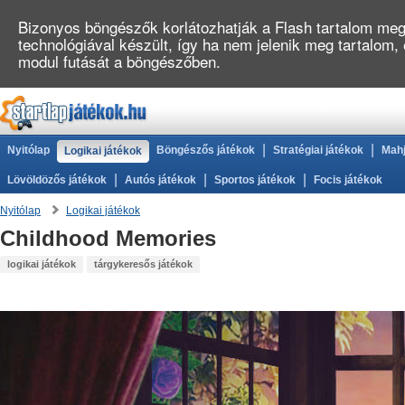
Bizonyos böngészők korlátozhatják a Flash tartalom megj
technológiával készült, így ha nem jelenik meg tartalom
modul futását a böngészőben.
|
|
Nyitólap
Böngészős játékok
Stratégiai játékok
Mahj
Logikai játékok
|
|
|
Lövöldözős játékok
Autós játékok
Sportos játékok
Focis játékok
Nyitólap
Logikai játékok
Childhood Memories
logikai játékok
tárgykeresős játékok