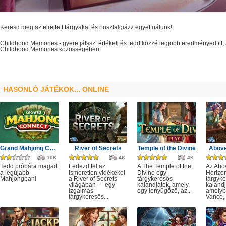
Keresd meg az elrejtett tárgyakat és nosztalgiázz egyet nálunk!
Childhood Memories
- gyere játssz, értékelj és tedd közzé legjobb eredményed it
Childhood Memories
közösségében!
HASONLÓ JÁTÉKOK... ONLINE
Grand Mahjong Connect
River of Secrets
Temple of the Divine
Above
10K
4K
4K
Tedd próbára magad
Fedezd fel az
A The Temple of the
Az Abo
a legújabb
ismeretlen vidékeket
Divine egy
Horizo
Mahjongban!
a River of Secrets
tárgykeresős
tárgyk
világában — egy
kalandjáték, amely
kalandj
izgalmas
egy lenyűgöző, az...
amelyb
tárgykeresős...
Vance, 