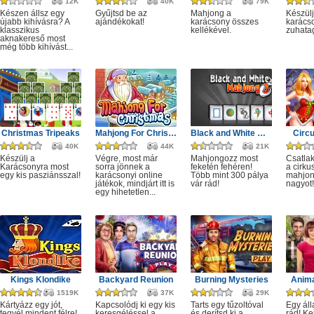
12K
40K
79K
Készen állsz egy
Gyűjtsd be az
Mahjong a
Készülj
újabb kihívásra? A
ajándékokat!
karácsony összes
karácso
klasszikus
kellékével.
zuhata
aknakereső most
még több kihívást...
Christmas Tripeaks
Mahjong For Christmas
Black and White Mahjong 3
Circ
40K
44K
21K
Készülj a
Végre, most már
Mahjongozz most
Csatla
Karácsonyra most
sorra jönnek a
feketén fehéren!
a cirku
egy kis pasziánsszal!
karácsonyi online
Több mint 300 pálya
mahjon
játékok, mindjárt itt is
vár rád!
nagyot!
egy hihetetlen...
Kings Klondike
Backyard Reunion
Burning Mysteries
Anima
1519K
37K
29K
Kártyázz egy jót,
Kapcsolódj ki egy kis
Tarts egy tűzoltóval
Egy áll
tegyél mindent félre!
keresgéléssel a
és derítsd ki a
rád! Ke