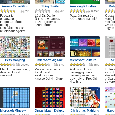
Aurora Expedition
Shiny Smile
Amazing Klondike Solitaire
Mahj
7K
4K
1079K
Fedezz fel
Lépj Dr. Daniel
Pasziánszozz és
Klassz
elhagyatott
Shine, a vidám és
szórakozzz nálunk!
semmi
táborokat, jéggel
eszes fogorvos
melléb
borított
szerepébe!
Gyere é
kutatóállomásokat,
ingyen e
rejtett barlangokat...
Pets Mahjong
Microsoft Jigsaw
Microsoft Solitaire Collection
Ak
2569K
17K
45K
Elég furcsa mahjong,
Válassz ki egyet a
A Microsoft most
Emléks
de ezért fogod
2264 darab
összegyűjtötte az
az örök
szeretni!
kirakósból és
összes pasziánszt
klassz
kapcsolódj ki nálunk!
egy helyre. Próbáld
próbár
ki te is...
és kere
Microsoft Minesweeper
Xmas Match Deluxe
Christmas Mahjong
Happ