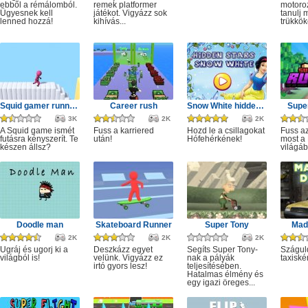
ebből a rémálomból.
remek platformer
motoro
Ügyesnek kell
játékot. Vigyázz sok
tanulj 
lenned hozzá!
kihívás...
trükkök
Squid gamer runner obstacle
Career rush
Snow White hidden stars
Super
3K
2K
2K
A Squid game ismét
Fuss a karriered
Hozd le a csillagokat
Fuss az
futásra kényszerít. Te
után!
Hófehérkének!
most a 
készen állsz?
világáb
Doodle man
Skateboard Runner
Super Tony
Mad 
2K
2K
2K
Ugráj és ugorj ki a
Deszkázz egyet
Segíts Super Tony-
Szágul
világból is!
velünk. Vigyázz ez
nak a pályák
taxiské
irtó gyors lesz!
teljesítésében.
Hatalmas élmény és
egy igazi öreges...