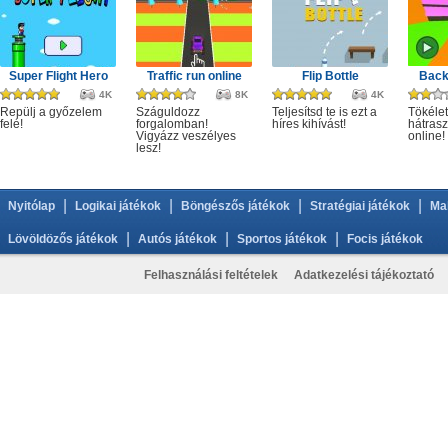
Super Flight Hero
Traffic run online
Flip Bottle
Back
4K
8K
4K
Repülj a győzelem
Száguldozz
Teljesítsd te is ezt a
Tökélet
felé!
forgalomban!
híres kihívást!
hátrasz
Vigyázz veszélyes
online!
lesz!
|
|
|
|
Nyitólap
Logikai játékok
Böngészős játékok
Stratégiai játékok
Ma
|
|
|
Lövöldözős játékok
Autós játékok
Sportos játékok
Focis játékok
Felhasználási feltételek
Adatkezelési tájékoztató