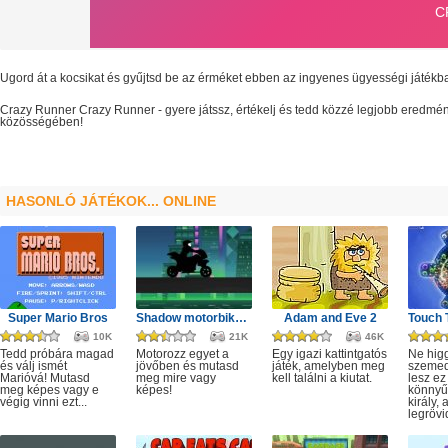
Ugord át a kocsikat és gyűjtsd be az érméket ebben az ingyenes ügyességi játékb
Crazy Runner
Crazy Runner
- gyere játssz, értékelj és tedd közzé legjobb eredmé
közösségében!
HASONLÓ JÁTÉKOK... ONLINE
Super Mario Bros
Shadow motorbike rider game
Adam and Eve 2
10K
21K
46K
Tedd próbára magad
Motorozz egyet a
Egy igazi kattintgatós
Ne hig
és válj ismét
jövőben és mutasd
játék, amelyben meg
szeme
Marióvá! Mutasd
meg mire vagy
kell találni a kiutat.
lesz ez
meg képes vagy e
képes!
könnyű,
végig vinni ezt...
király, 
legrövi