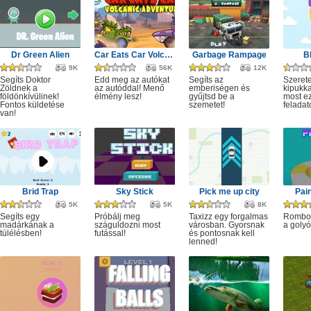
Dr Green Alien
Car Eats Car Volcanic Adventure
Garbage Rampage
B
9K
56K
12K
Segíts Doktor
Edd meg az autókat
Segíts az
Szerete
Zöldnek a
az autóddal! Menő
emberiségen és
kipukka
földönkívülinek!
élmény lesz!
gyűjtsd be a
most ez
Fontos küldetése
szemetet!
feladat
van!
Brid Trap
Sky Stick
Pick me up city
Pai
5K
5K
8K
Segíts egy
Próbálj meg
Taxizz egy forgalmas
Rombol
madárkának a
száguldozni most
városban. Gyorsnak
a golyó
túlélésben!
futással!
és pontosnak kell
lenned!