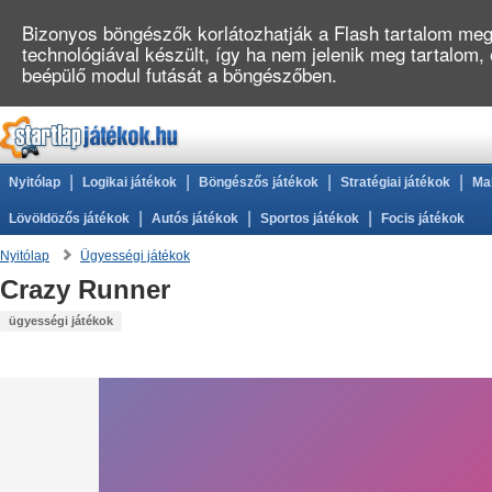
Bizonyos böngészők korlátozhatják a Flash tartalom megj
technológiával készült, így ha nem jelenik meg tartalom,
beépülő modul futását a böngészőben.
|
|
|
|
Nyitólap
Logikai játékok
Böngészős játékok
Stratégiai játékok
Ma
|
|
|
Lövöldözős játékok
Autós játékok
Sportos játékok
Focis játékok
Nyitólap
Ügyességi játékok
Crazy Runner
ügyességi játékok