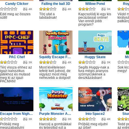
Candy Clicker
Falling the ball 3D
Willow Pond
Roy
4K
4K
3K
Edd meg az összes
Törj utat a
Kapcsolódj ki egy kis
Védd m
sütit!
labdádnak!
pecázással online!
királys
Van ennél jobb
patkány
program?
PAC Chef
Squidly Escape Fall Guy 3D
Huggy Skate
Mi
3K
4K
3K
Térj vissza ehhez az
Most kivételesen
Segíts Huggy-nak a
Sok kic
igazi kalsszikus
lefelé kell jutnod, de
fura mégis aranyos
megy!
játékhoz és mutasd
vigyázz most még
szörnyicskének a
meg ki az igazi
nehezebb a dolgod!
deszkázásban!
PACMAN!
Escape from Nightmare
Purple Monster Adventure
Into Space2
Stu
3K
3K
4K
Próbálj meg
Harcolj a gombákkal
Próbálj meg eljutni
Tedd p
megszabadulni
és teljesítsd ezt a
az űrbe!
az ext