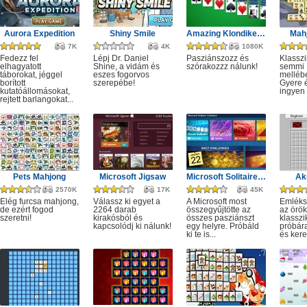
Aurora Expedition
Shiny Smile
Amazing Klondike Solitaire
Mahj
7K
4K
1080K
Fedezz fel
Lépj Dr. Daniel
Pasziánszozz és
Klassz
elhagyatott
Shine, a vidám és
szórakozzz nálunk!
semmi
táborokat, jéggel
eszes fogorvos
melléb
borított
szerepébe!
Gyere é
kutatóállomásokat,
ingyen e
rejtett barlangokat...
Pets Mahjong
Microsoft Jigsaw
Microsoft Solitaire Collection
Ak
2570K
17K
45K
Elég furcsa mahjong,
Válassz ki egyet a
A Microsoft most
Emléks
de ezért fogod
2264 darab
összegyűjtötte az
az örök
szeretni!
kirakósból és
összes pasziánszt
klassz
kapcsolódj ki nálunk!
egy helyre. Próbáld
próbár
ki te is...
és kere