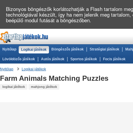
Bizonyos böngészők korlátozhatják a Flash tartalom megj
technológiával készült, így ha nem jelenik meg tartalom,
beépülő modul futását a böngészőben.
|
|
Nyitólap
Böngészős játékok
Stratégiai játékok
Mahj
Logikai játékok
|
|
|
Lövöldözős játékok
Autós játékok
Sportos játékok
Focis játékok
Nyitólap
Logikai játékok
Farm Animals Matching Puzzles
logikai játékok
mahjong játékok