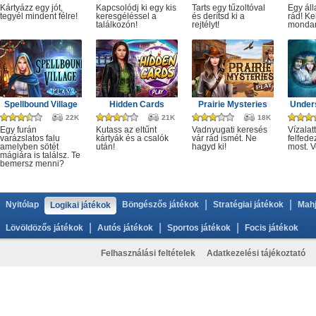
Kártyázz egy jót,
Kapcsolódj ki egy kis
Tarts egy tűzoltóval
Egy áll
tegyél mindent félre!
keresgéléssel a
és derítsd ki a
rád! Ke
találkozón!
rejtélyt!
monda
Spellbound Village
Hidden Cards
Prairie Mysteries
Under
22K
21K
18K
Egy furán
Kutass az eltűnt
Vadnyugati keresés
Vízalatt
varázslatos falu
kártyák és a csalók
vár rád ismét. Ne
felfede
amelyben sötét
után!
hagyd ki!
most. V
mágiára is találsz. Te
bemersz menni?
|
|
Nyitólap
Böngészős játékok
Stratégiai játékok
Mahj
Logikai játékok
|
|
|
Lövöldözős játékok
Autós játékok
Sportos játékok
Focis játékok
Felhasználási feltételek
Adatkezelési tájékoztató