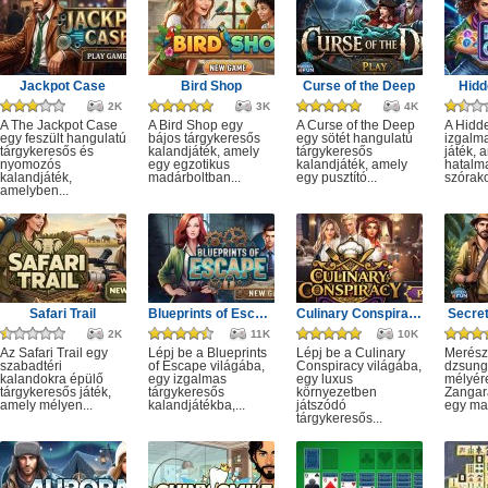
Jackpot Case
Bird Shop
Curse of the Deep
Hidd
2K
3K
4K
A The Jackpot Case
A Bird Shop egy
A Curse of the Deep
A Hidd
egy feszült hangulatú
bájos tárgykeresős
egy sötét hangulatú
izgalm
tárgykeresős és
kalandjáték, amely
tárgykeresős
játék, 
nyomozós
egy egzotikus
kalandjáték, amely
hatalm
kalandjáték,
madárboltban...
egy pusztító...
szórako
amelyben...
Safari Trail
Blueprints of Escape
Culinary Conspiracy
Secret
2K
11K
10K
Az Safari Trail egy
Lépj be a Blueprints
Lépj be a Culinary
Merész
szabadtéri
of Escape világába,
Conspiracy világába,
dzsung
kalandokra épülő
egy izgalmas
egy luxus
mélyére
tárgykeresős játék,
tárgykeresős
környezetben
Zangar
amely mélyen...
kalandjátékba,...
játszódó
egy mag
tárgykeresős...