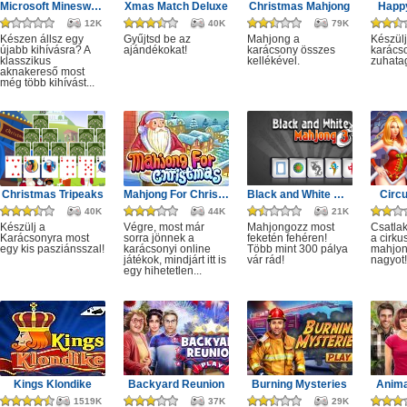
Microsoft Minesweeper
Xmas Match Deluxe
Christmas Mahjong
Happ
12K
40K
79K
Készen állsz egy
Gyűjtsd be az
Mahjong a
Készülj
újabb kihívásra? A
ajándékokat!
karácsony összes
karácso
klasszikus
kellékével.
zuhata
aknakereső most
még több kihívást...
Christmas Tripeaks
Mahjong For Christmas
Black and White Mahjong 3
Circ
40K
44K
21K
Készülj a
Végre, most már
Mahjongozz most
Csatla
Karácsonyra most
sorra jönnek a
feketén fehéren!
a cirku
egy kis pasziánsszal!
karácsonyi online
Több mint 300 pálya
mahjon
játékok, mindjárt itt is
vár rád!
nagyot!
egy hihetetlen...
Kings Klondike
Backyard Reunion
Burning Mysteries
Anima
1519K
37K
29K