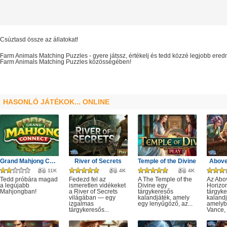
Csúztasd össze az állatokat!
Farm Animals Matching Puzzles
- gyere játssz, értékelj és tedd közzé legjobb ere
Farm Animals Matching Puzzles
közösségében!
HASONLÓ JÁTÉKOK... ONLINE
Grand Mahjong Connect
River of Secrets
Temple of the Divine
Above
11K
4K
4K
Tedd próbára magad
Fedezd fel az
A The Temple of the
Az Abo
a legújabb
ismeretlen vidékeket
Divine egy
Horizo
Mahjongban!
a River of Secrets
tárgykeresős
tárgyk
világában — egy
kalandjáték, amely
kalandj
izgalmas
egy lenyűgöző, az...
amelyb
tárgykeresős...
Vance, 