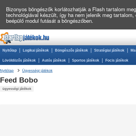
Bizonyos böngészők korlátozhatják a Flash tartalom megj
technológiával készült, így ha nem jelenik meg tartalom,
beépülő modul futását a böngészőben.
|
|
|
|
Nyitólap
Logikai játékok
Böngészős játékok
Stratégiai játékok
Ma
|
|
|
Lövöldözős játékok
Autós játékok
Sportos játékok
Focis játékok
Nyitólap
Ügyességi játékok
Feed Bobo
ügyességi játékok