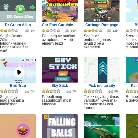
Dr Green Alien
Car Eats Car Volcanic Adventure
Garbage Rampage
B
9K
56K
12K
Segíts Doktor
Edd meg az autókat
Segíts az
Szerete
Zöldnek a
az autóddal! Menő
emberiségen és
kipukka
földönkívülinek!
élmény lesz!
gyűjtsd be a
most ez
Fontos küldetése
szemetet!
feladat
van!
Brid Trap
Sky Stick
Pick me up city
Pai
5K
5K
8K
Segíts egy
Próbálj meg
Taxizz egy forgalmas
Rombol
madárkának a
száguldozni most
városban. Gyorsnak
a golyó
túlélésben!
futással!
és pontosnak kell
lenned!