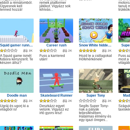
ebből a rémálomból.
remek platformer
motoro
Ügyesnek kell
játékot. Vigyázz sok
tanulj 
lenned hozzá!
kihívás...
trükkök
Squid gamer runner obstacle
Career rush
Snow White hidden stars
Super
3K
2K
2K
A Squid game ismét
Fuss a karriered
Hozd le a csillagokat
Fuss az
futásra kényszerít. Te
után!
Hófehérkének!
most a 
készen állsz?
világáb
Doodle man
Skateboard Runner
Super Tony
Mad 
2K
2K
2K
Ugráj és ugorj ki a
Deszkázz egyet
Segíts Super Tony-
Szágul
világból is!
velünk. Vigyázz ez
nak a pályák
taxiské
irtó gyors lesz!
teljesítésében.
Hatalmas élmény és
egy igazi öreges...