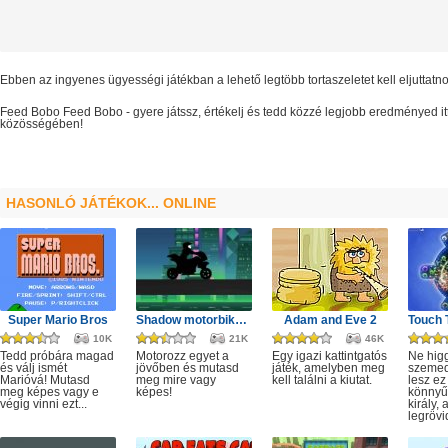
Ebben az ingyenes ügyességi játékban a lehető legtöbb tortaszeletet kell eljuttat
Feed Bobo
Feed Bobo
- gyere játssz, értékelj és tedd közzé legjobb eredményed i
közösségében!
HASONLÓ JÁTÉKOK... ONLINE
Super Mario Bros
Shadow motorbike rider game
Adam and Eve 2
10K
21K
46K
Tedd próbára magad
Motorozz egyet a
Egy igazi kattintgatós
Ne hig
és válj ismét
jövőben és mutasd
játék, amelyben meg
szeme
Marióvá! Mutasd
meg mire vagy
kell találni a kiutat.
lesz ez
meg képes vagy e
képes!
könnyű,
végig vinni ezt...
király, 
legrövi