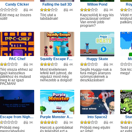
Candy Clicker
Falling the ball 3D
Willow Pond
Roy
4K
4K
3K
Edd meg az összes
Törj utat a
Kapcsolódj ki egy kis
Védd m
sütit!
labdádnak!
pecázással online!
királys
Van ennél jobb
patkány
program?
PAC Chef
Squidly Escape Fall Guy 3D
Huggy Skate
Mi
3K
4K
3K
Térj vissza ehhez az
Most kivételesen
Segíts Huggy-nak a
Sok kic
igazi kalsszikus
lefelé kell jutnod, de
fura mégis aranyos
megy!
játékhoz és mutasd
vigyázz most még
szörnyicskének a
meg ki az igazi
nehezebb a dolgod!
deszkázásban!
PACMAN!
Escape from Nightmare
Purple Monster Adventure
Into Space2
Stu
3K
3K
4K
Próbálj meg
Harcolj a gombákkal
Próbálj meg eljutni
Tedd p
megszabadulni
és teljesítsd ezt a
az űrbe!
az ext