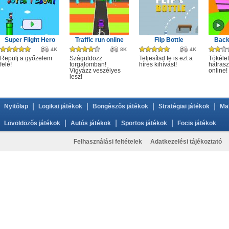
Super Flight Hero
Traffic run online
Flip Bottle
Back
4K
8K
4K
Repülj a győzelem
Száguldozz
Teljesítsd te is ezt a
Tökélet
felé!
forgalomban!
híres kihívást!
hátrasz
Vigyázz veszélyes
online!
lesz!
|
|
|
|
Nyitólap
Logikai játékok
Böngészős játékok
Stratégiai játékok
Ma
|
|
|
Lövöldözős játékok
Autós játékok
Sportos játékok
Focis játékok
Felhasználási feltételek
Adatkezelési tájékoztató