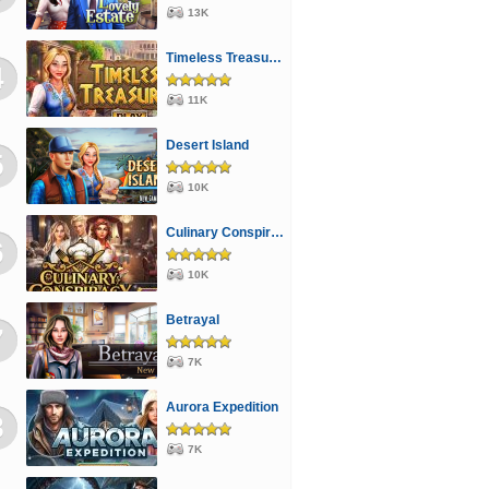
13K
Timeless Treasures
4
11K
Desert Island
5
10K
Culinary Conspiracy
6
10K
Betrayal
7
7K
Aurora Expedition
8
7K