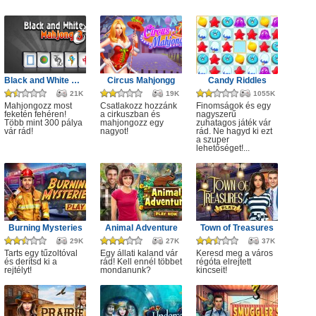
Black and White Mahjong 3
Circus Mahjongg
Candy Riddles
21K
19K
1055K
Mahjongozz most
Csatlakozz hozzánk
Finomságok és egy
feketén fehéren!
a cirkuszban és
nagyszerű
Több mint 300 pálya
mahjongozz egy
zuhatagos játék vár
vár rád!
nagyot!
rád. Ne hagyd ki ezt
a szuper
lehetőséget!...
Burning Mysteries
Animal Adventure
Town of Treasures
29K
27K
37K
Tarts egy tűzoltóval
Egy állati kaland vár
Keresd meg a város
és derítsd ki a
rád! Kell ennél többet
régóta elrejtett
rejtélyt!
mondanunk?
kincseit!