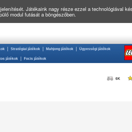
elenítését. Játékaink nagy része ezzel a technológiával kés
épülő modul futását a böngészőben.
|
|
|
kok
Stratégiai játékok
Mahjong játékok
Ügyességi játékok
|
tos játékok
Focis játékok
6K