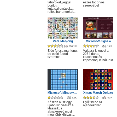
táborokat, jéggel
eszes fogorvos
borított
szerepébe!
kutatóállomásokat,
rejtett barlangokat...
Pets Mahjong
Microsoft Jigsaw
2571K
17K
Elég furcsa mahjong,
Válassz ki egyet a
de ezért fogod
2264 darab
szeretni!
kirakósból és
kapcsolódj ki nálunk!
Microsoft Minesweeper
Xmas Match Deluxe
12K
40K
Készen állsz egy
Gyűjtsd be az
újabb kihívásra? A
ajándékokat!
klasszikus
aknakereső most
még több kihívást...