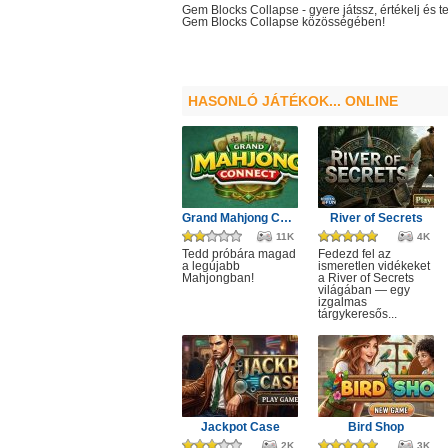
Gem Blocks Collapse
- gyere játssz, értékelj é
Gem Blocks Collapse
közösségében!
HASONLÓ JÁTÉKOK... ONLINE
Grand Mahjong Connect
River of Secrets
11K
4K
Tedd próbára magad
Fedezd fel az
a legújabb
ismeretlen vidékeket
Mahjongban!
a River of Secrets
világában — egy
izgalmas
tárgykeresős...
Jackpot Case
Bird Shop
2K
3K