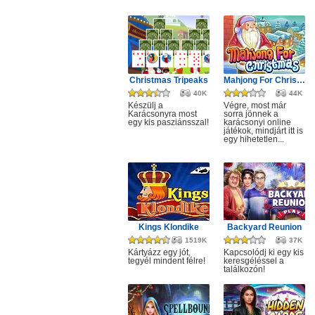
Christmas Tripeaks
Mahjong For Christmas
40K
44K
Készülj a
Végre, most már
Karácsonyra most
sorra jönnek a
egy kis pasziánsszal!
karácsonyi online
játékok, mindjárt itt is
egy hihetetlen...
Kings Klondike
Backyard Reunion
1519K
37K
Kártyázz egy jót,
Kapcsolódj ki egy kis
tegyél mindent félre!
keresgéléssel a
találkozón!