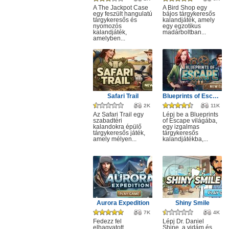
A The Jackpot Case
A Bird Shop egy
egy feszült hangulatú
bájos tárgykeresős
tárgykeresős és
kalandjáték, amely
nyomozós
egy egzotikus
kalandjáték,
madárboltban...
amelyben...
Safari Trail
Blueprints of Escape
2K
11K
Az Safari Trail egy
Lépj be a Blueprints
szabadtéri
of Escape világába,
kalandokra épülő
egy izgalmas
tárgykeresős játék,
tárgykeresős
amely mélyen...
kalandjátékba,...
Aurora Expedition
Shiny Smile
7K
4K
Fedezz fel
Lépj Dr. Daniel
elhagyatott
Shine, a vidám és