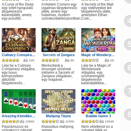
A Curse of the Deep
A Hidden Corners egy
A Secrets of the Mall
egy sötét hangulatú
izgalmas tárgykeresős
egy rejtélyekkel teli
tárgykeresős
játék, amely egy
tárgykeresős játék,
kalandjáték, amely
hatalmas, modern
amelyben Ethan
egy pusztító...
szórakoztatóközpontban...
Cole,...
Culinary Conspiracy
Secrets of Zangara
Magic of Wonderpark
10K
8K
6K
Lépj be a Culinary
Merészkedj a
Lépj be a Magic of
Conspiracy világába,
dzsungel szívének
Wonderpark
egy luxus
mélyére a Secrets of
világába, egy
környezetben
Zangara világában,
szívmelengető
játszódó
egy magával...
tárgykeresős
tárgykeresős...
kalandjátékba,...
Amazing Klondike Solitaire
Mahjong Titans
Bubble Game 3
1080K
1195K
1594K
Pasziánszozz és
Klasszikus mahjong,
Nem véletlenül ez a
szórakozzz nálunk!
semmi
zuhatag játék az