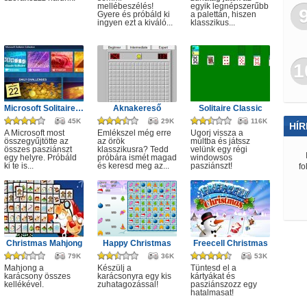
mellébeszélés!
egyik legnépszerűbb
Gyere és próbáld ki
a palettán, hiszen
ingyen ezt a kiváló...
klasszikus...
1
Microsoft Solitaire Collection
Aknakereső
Solitaire Classic
45K
29K
116K
HÍR
A Microsoft most
Emlékszel még erre
Ugorj vissza a
összegyűjtötte az
az örök
múltba és játssz
összes pasziánszt
klasszikusra? Tedd
velünk egy régi
egy helyre. Próbáld
próbára ismét magad
windowsos
ki te is...
és keresd meg az...
pasziánszt!
fo
Christmas Mahjong
Happy Christmas
Freecell Christmas
79K
36K
53K
Mahjong a
Készülj a
Tüntesd el a
karácsony összes
karácsonyra egy kis
kártyákat és
kellékével.
zuhatagozással!
pasziánszozz egy
hatalmasat!