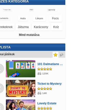
SZES KATEGÓRIA
Rejtett tárgy
Traktoros
Mind mutatása
LISTA
kai játékok
101 Dalmatians Card Battles
1
129K
Ticket to Mystery
2
14K
Lovely Estate
3