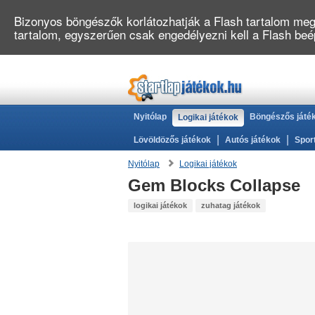
Bizonyos böngészők korlátozhatják a Flash tartalom megj
tartalom, egyszerűen csak engedélyezni kell a Flash be
Nyitólap
Böngészős játé
Logikai játékok
|
|
Lövöldözős játékok
Autós játékok
Spor
Nyitólap
Logikai játékok
Gem Blocks Collapse
logikai játékok
zuhatag játékok