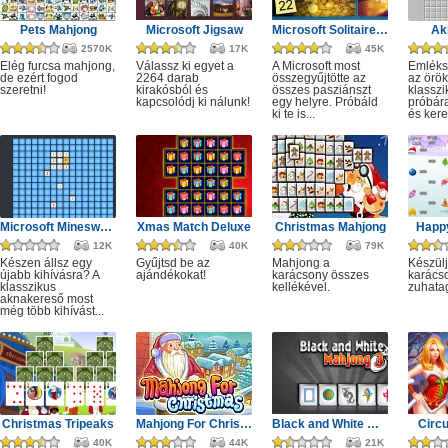
Pets Mahjong
Microsoft Jigsaw
Microsoft Solitaire Collection
Ak
2570K
17K
45K
Elég furcsa mahjong,
Válassz ki egyet a
A Microsoft most
Emléks
de ezért fogod
2264 darab
összegyűjtötte az
az örök
szeretni!
kirakósból és
összes pasziánszt
klassz
kapcsolódj ki nálunk!
egy helyre. Próbáld
próbár
ki te is...
és kere
Microsoft Minesweeper
Xmas Match Deluxe
Christmas Mahjong
Happ
12K
40K
79K
Készen állsz egy
Gyűjtsd be az
Mahjong a
Készülj
újabb kihívásra? A
ajándékokat!
karácsony összes
karácso
klasszikus
kellékével.
zuhata
aknakereső most
még több kihívást...
Christmas Tripeaks
Mahjong For Christmas
Black and White Mahjong 3
Circ
40K
44K
21K