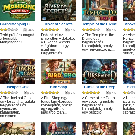
Grand Mahjong Connect
River of Secrets
Temple of the Divine
Above
11K
4K
4K
Tedd próbára magad
Fedezd fel az
A The Temple of the
Az Abo
a legújabb
ismeretlen vidékeket
Divine egy
Horizo
Mahjongban!
a River of Secrets
tárgykeresős
tárgyk
világában — egy
kalandjáték, amely
kalandj
izgalmas
egy lenyűgöző, az...
amelyb
tárgykeresős...
Vance, 
Jackpot Case
Bird Shop
Curse of the Deep
Hidd
2K
3K
4K
A The Jackpot Case
A Bird Shop egy
A Curse of the Deep
A Hidd
egy feszült hangulatú
bájos tárgykeresős
egy sötét hangulatú
izgalm
tárgykeresős és
kalandjáték, amely
tárgykeresős
játék, 
nyomozós
egy egzotikus
kalandjáték, amely
hatalm
kalandjáték,
madárboltban...
egy pusztító...
szórako
amelyben...