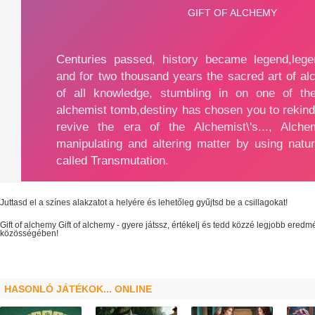
Juttasd el a színes alakzatot a helyére és lehetőleg gyűjtsd be a csillagokat!
Gift of alchemy
Gift of alchemy
- gyere játssz, értékelj és tedd közzé legjobb ered
közösségében!
HASONLÓ JÁTÉKOK... ONLINE