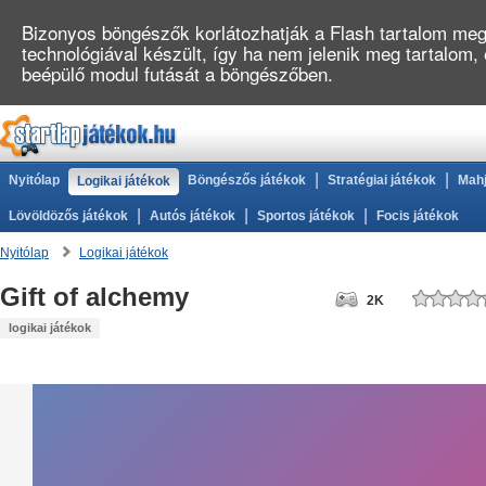
Bizonyos böngészők korlátozhatják a Flash tartalom megj
technológiával készült, így ha nem jelenik meg tartalom,
beépülő modul futását a böngészőben.
|
|
Nyitólap
Böngészős játékok
Stratégiai játékok
Mahj
Logikai játékok
|
|
|
Lövöldözős játékok
Autós játékok
Sportos játékok
Focis játékok
Nyitólap
Logikai játékok
Gift of alchemy
2K
logikai játékok