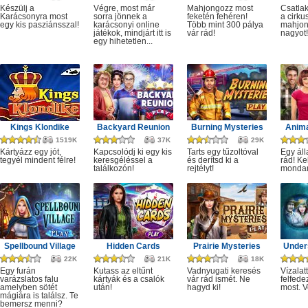
Készülj a
Végre, most már
Mahjongozz most
Csatla
Karácsonyra most
sorra jönnek a
feketén fehéren!
a cirku
egy kis pasziánsszal!
karácsonyi online
Több mint 300 pálya
mahjon
játékok, mindjárt itt is
vár rád!
nagyot!
egy hihetetlen...
Kings Klondike
Backyard Reunion
Burning Mysteries
Anima
1519K
37K
29K
Kártyázz egy jót,
Kapcsolódj ki egy kis
Tarts egy tűzoltóval
Egy áll
tegyél mindent félre!
keresgéléssel a
és derítsd ki a
rád! Ke
találkozón!
rejtélyt!
monda
Spellbound Village
Hidden Cards
Prairie Mysteries
Under
22K
21K
18K
Egy furán
Kutass az eltűnt
Vadnyugati keresés
Vízalatt
varázslatos falu
kártyák és a csalók
vár rád ismét. Ne
felfede
amelyben sötét
után!
hagyd ki!
most. V
mágiára is találsz. Te
bemersz menni?