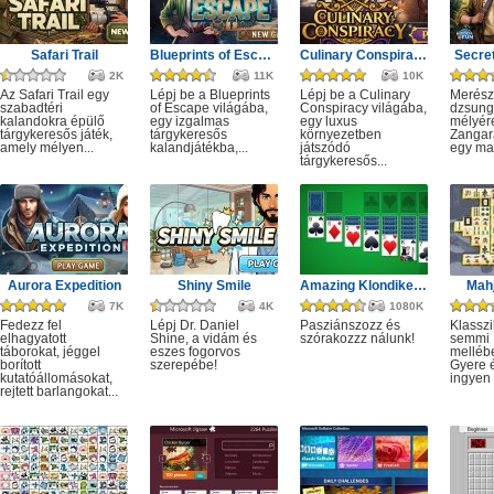
Safari Trail
Blueprints of Escape
Culinary Conspiracy
Secret
2K
11K
10K
Az Safari Trail egy
Lépj be a Blueprints
Lépj be a Culinary
Merész
szabadtéri
of Escape világába,
Conspiracy világába,
dzsung
kalandokra épülő
egy izgalmas
egy luxus
mélyére
tárgykeresős játék,
tárgykeresős
környezetben
Zangar
amely mélyen...
kalandjátékba,...
játszódó
egy mag
tárgykeresős...
Aurora Expedition
Shiny Smile
Amazing Klondike Solitaire
Mahj
7K
4K
1080K
Fedezz fel
Lépj Dr. Daniel
Pasziánszozz és
Klassz
elhagyatott
Shine, a vidám és
szórakozzz nálunk!
semmi
táborokat, jéggel
eszes fogorvos
melléb
borított
szerepébe!
Gyere é
kutatóállomásokat,
ingyen e
rejtett barlangokat...