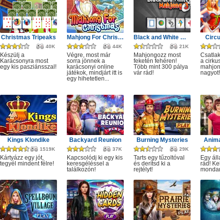
Christmas Tripeaks
Mahjong For Christmas
Black and White Mahjong 3
Circ
40K
44K
21K
Készülj a
Végre, most már
Mahjongozz most
Csatla
Karácsonyra most
sorra jönnek a
feketén fehéren!
a cirku
egy kis pasziánsszal!
karácsonyi online
Több mint 300 pálya
mahjon
játékok, mindjárt itt is
vár rád!
nagyot!
egy hihetetlen...
Kings Klondike
Backyard Reunion
Burning Mysteries
Anima
1519K
37K
29K
Kártyázz egy jót,
Kapcsolódj ki egy kis
Tarts egy tűzoltóval
Egy áll
tegyél mindent félre!
keresgéléssel a
és derítsd ki a
rád! Ke
találkozón!
rejtélyt!
monda