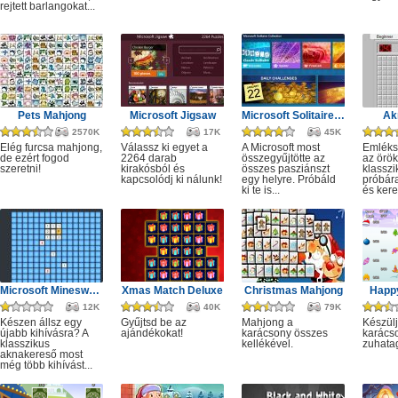
rejtett barlangokat...
Pets Mahjong
Microsoft Jigsaw
Microsoft Solitaire Collection
Ak
2570K
17K
45K
Elég furcsa mahjong,
Válassz ki egyet a
A Microsoft most
Emléks
de ezért fogod
2264 darab
összegyűjtötte az
az örök
szeretni!
kirakósból és
összes pasziánszt
klassz
kapcsolódj ki nálunk!
egy helyre. Próbáld
próbár
ki te is...
és kere
Microsoft Minesweeper
Xmas Match Deluxe
Christmas Mahjong
Happ
12K
40K
79K
Készen állsz egy
Gyűjtsd be az
Mahjong a
Készülj
újabb kihívásra? A
ajándékokat!
karácsony összes
karácso
klasszikus
kellékével.
zuhata
aknakereső most
még több kihívást...