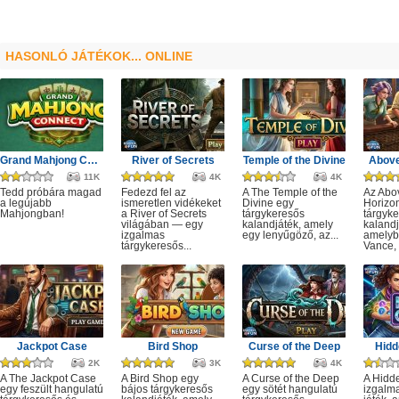
HASONLÓ JÁTÉKOK... ONLINE
Grand Mahjong Connect
River of Secrets
Temple of the Divine
Above
11K
4K
4K
Tedd próbára magad
Fedezd fel az
A The Temple of the
Az Abo
a legújabb
ismeretlen vidékeket
Divine egy
Horizo
Mahjongban!
a River of Secrets
tárgykeresős
tárgyk
világában — egy
kalandjáték, amely
kalandj
izgalmas
egy lenyűgöző, az...
amelyb
tárgykeresős...
Vance, 
Jackpot Case
Bird Shop
Curse of the Deep
Hidd
2K
3K
4K
A The Jackpot Case
A Bird Shop egy
A Curse of the Deep
A Hidd
egy feszült hangulatú
bájos tárgykeresős
egy sötét hangulatú
izgalm