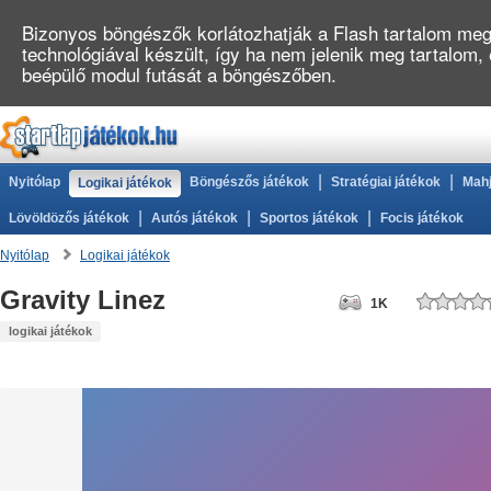
Bizonyos böngészők korlátozhatják a Flash tartalom megj
technológiával készült, így ha nem jelenik meg tartalom,
beépülő modul futását a böngészőben.
|
|
Nyitólap
Böngészős játékok
Stratégiai játékok
Mahj
Logikai játékok
|
|
|
Lövöldözős játékok
Autós játékok
Sportos játékok
Focis játékok
Nyitólap
Logikai játékok
Gravity Linez
1K
logikai játékok