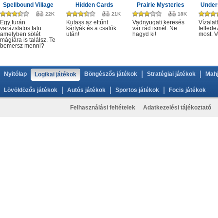
Spellbound Village
Hidden Cards
Prairie Mysteries
Under
22K
21K
18K
Egy furán
Kutass az eltűnt
Vadnyugati keresés
Vízalatt
varázslatos falu
kártyák és a csalók
vár rád ismét. Ne
felfede
amelyben sötét
után!
hagyd ki!
most. V
mágiára is találsz. Te
bemersz menni?
|
|
Nyitólap
Böngészős játékok
Stratégiai játékok
Mahj
Logikai játékok
|
|
|
Lövöldözős játékok
Autós játékok
Sportos játékok
Focis játékok
Felhasználási feltételek
Adatkezelési tájékoztató