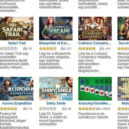
tárgykeresős és
kalandjáték, amely
tárgykeresős
játék, 
nyomozós
egy egzotikus
kalandjáték, amely
hatalm
kalandjáték,
madárboltban...
egy pusztító...
szórako
amelyben...
Safari Trail
Blueprints of Escape
Culinary Conspiracy
Secret
2K
11K
10K
Az Safari Trail egy
Lépj be a Blueprints
Lépj be a Culinary
Merész
szabadtéri
of Escape világába,
Conspiracy világába,
dzsung
kalandokra épülő
egy izgalmas
egy luxus
mélyére
tárgykeresős játék,
tárgykeresős
környezetben
Zangar
amely mélyen...
kalandjátékba,...
játszódó
egy mag
tárgykeresős...
Aurora Expedition
Shiny Smile
Amazing Klondike Solitaire
Mahj
7K
4K
1080K
Fedezz fel
Lépj Dr. Daniel
Pasziánszozz és
Klassz
elhagyatott
Shine, a vidám és
szórakozzz nálunk!
semmi
táborokat, jéggel
eszes fogorvos
melléb
borított
szerepébe!
Gyere é
kutatóállomásokat,
ingyen e