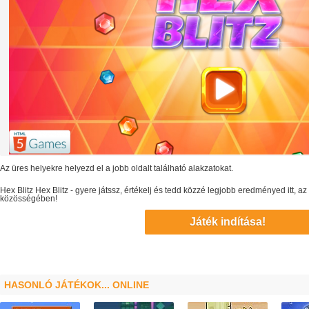
Az üres helyekre helyezd el a jobb oldalt található alakzatokat.
Hex Blitz
Hex Blitz
- gyere játssz, értékelj és tedd közzé legjobb eredményed itt, 
közösségében!
Játék indítása!
HASONLÓ JÁTÉKOK... ONLINE