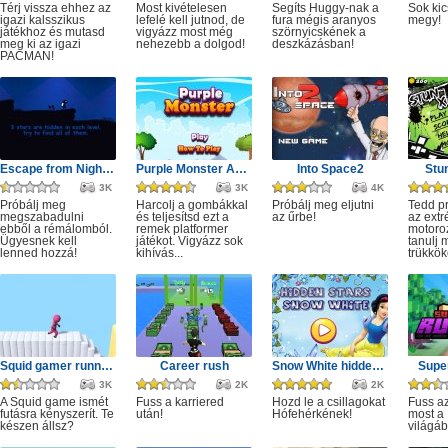
Térj vissza ehhez az
Most kivételesen
Segíts Huggy-nak a
Sok kic
igazi kalsszikus
lefelé kell jutnod, de
fura mégis aranyos
megy!
játékhoz és mutasd
vigyázz most még
szörnyicskének a
meg ki az igazi
nehezebb a dolgod!
deszkázásban!
PACMAN!
Escape from Nightmare
Purple Monster Adventure
Into Space2
Stu
3K
3K
4K
Próbálj meg
Harcolj a gombákkal
Próbálj meg eljutni
Tedd p
megszabadulni
és teljesítsd ezt a
az űrbe!
az ext
ebből a rémálomból.
remek platformer
motoro
Ügyesnek kell
játékot. Vigyázz sok
tanulj 
lenned hozzá!
kihívás...
trükkök
Squid gamer runner obstacle
Career rush
Snow White hidden stars
Super
3K
2K
2K
A Squid game ismét
Fuss a karriered
Hozd le a csillagokat
Fuss az
futásra kényszerít. Te
után!
Hófehérkének!
most a 
készen állsz?
világáb