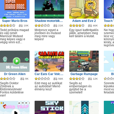
Super Mario Bros
Shadow motorbike rider game
Adam and Eve 2
10K
21K
46K
Tedd próbára magad
Motorozz egyet a
Egy igazi kattintgatós
Ne hig
és válj ismét
jövőben és mutasd
játék, amelyben meg
szeme
Marióvá! Mutasd
meg mire vagy
kell találni a kiutat.
lesz ez
meg képes vagy e
képes!
könnyű,
végig vinni ezt...
király, 
legrövi
Dr Green Alien
Car Eats Car Volcanic Adventure
Garbage Rampage
B
9K
56K
12K
Segíts Doktor
Edd meg az autókat
Segíts az
Szerete
Zöldnek a
az autóddal! Menő
emberiségen és
kipukka
földönkívülinek!
élmény lesz!
gyűjtsd be a
most ez
Fontos küldetése
szemetet!
feladat
van!