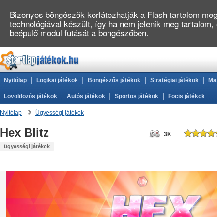
Bizonyos böngészők korlátozhatják a Flash tartalom megj
technológiával készült, így ha nem jelenik meg tartalom,
beépülő modul futását a böngészőben.
|
|
|
|
Nyitólap
Logikai játékok
Böngészős játékok
Stratégiai játékok
Ma
|
|
|
Lövöldözős játékok
Autós játékok
Sportos játékok
Focis játékok
Nyitólap
Ügyességi játékok
Hex Blitz
3K
ügyességi játékok