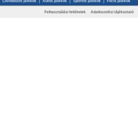
|
|
|
Lövöldözős játékok
Autós játékok
Sportos játékok
Focis játékok
Felhasználási feltételek
Adatkezelési tájékoztató