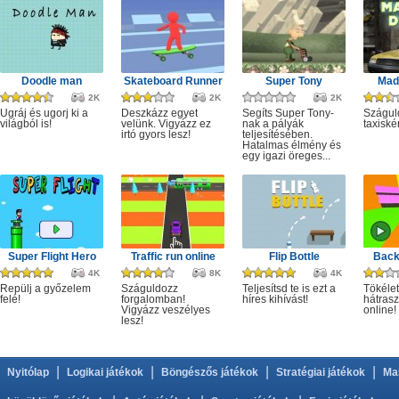
Doodle man
Skateboard Runner
Super Tony
Mad 
2K
2K
2K
Ugráj és ugorj ki a
Deszkázz egyet
Segíts Super Tony-
Szágul
világból is!
velünk. Vigyázz ez
nak a pályák
taxiské
irtó gyors lesz!
teljesítésében.
Hatalmas élmény és
egy igazi öreges...
Super Flight Hero
Traffic run online
Flip Bottle
Back
4K
8K
4K
Repülj a győzelem
Száguldozz
Teljesítsd te is ezt a
Tökélet
felé!
forgalomban!
híres kihívást!
hátrasz
Vigyázz veszélyes
online!
lesz!
|
|
|
|
Nyitólap
Logikai játékok
Böngészős játékok
Stratégiai játékok
Ma