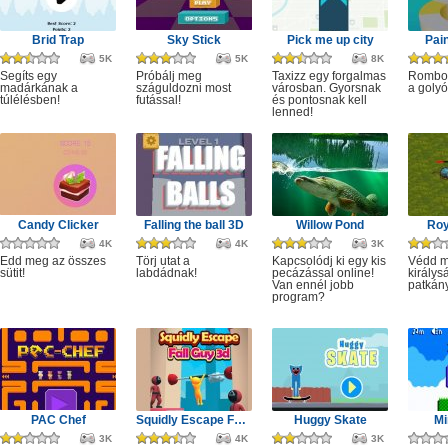
Brid Trap
Sky Stick
Pick me up city
Pai
5K
5K
8K
Segíts egy
Próbálj meg
Taxizz egy forgalmas
Rombol
madárkának a
száguldozni most
városban. Gyorsnak
a golyó
túlélésben!
futással!
és pontosnak kell
lenned!
Candy Clicker
Falling the ball 3D
Willow Pond
Roy
4K
4K
3K
Edd meg az összes
Törj utat a
Kapcsolódj ki egy kis
Védd m
sütit!
labdádnak!
pecázással online!
királys
Van ennél jobb
patkány
program?
PAC Chef
Squidly Escape Fall Guy 3D
Huggy Skate
Mi
3K
4K
3K