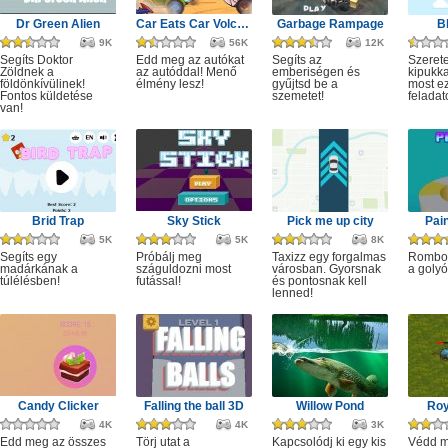
Dr Green Alien
Car Eats Car Volcanic Adventure
Garbage Rampage
B
9K
56K
12K
Segíts Doktor
Edd meg az autókat
Segíts az
Szerete
Zöldnek a
az autóddal! Menő
emberiségen és
kipukka
földönkívülinek!
élmény lesz!
gyűjtsd be a
most ez
Fontos küldetése
szemetet!
feladat
van!
Brid Trap
Sky Stick
Pick me up city
Pai
5K
5K
8K
Segíts egy
Próbálj meg
Taxizz egy forgalmas
Rombol
madárkának a
száguldozni most
városban. Gyorsnak
a golyó
túlélésben!
futással!
és pontosnak kell
lenned!
Candy Clicker
Falling the ball 3D
Willow Pond
Roy
4K
4K
3K
Edd meg az összes
Törj utat a
Kapcsolódj ki egy kis
Védd m