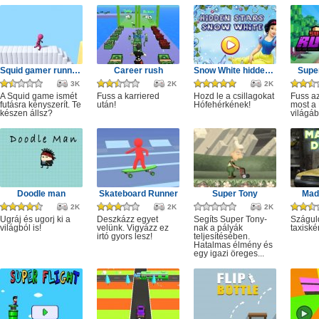
Squid gamer runner obstacle
Career rush
Snow White hidden stars
Super
3K
2K
2K
A Squid game ismét
Fuss a karriered
Hozd le a csillagokat
Fuss az
futásra kényszerít. Te
után!
Hófehérkének!
most a 
készen állsz?
világáb
Doodle man
Skateboard Runner
Super Tony
Mad 
2K
2K
2K
Ugráj és ugorj ki a
Deszkázz egyet
Segíts Super Tony-
Szágul
világból is!
velünk. Vigyázz ez
nak a pályák
taxiské
irtó gyors lesz!
teljesítésében.
Hatalmas élmény és
egy igazi öreges...