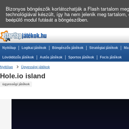
Bizonyos böngészők korlátozhatják a Flash tartalom megj
technológiával készült, így ha nem jelenik meg tartalom,
beépülő modul futását a böngészőben.
|
|
|
|
Nyitólap
Logikai játékok
Böngészős játékok
Stratégiai játékok
Ma
|
|
|
Lövöldözős játékok
Autós játékok
Sportos játékok
Focis játékok
Nyitólap
Ügyességi játékok
Hole.io island
ügyességi játékok