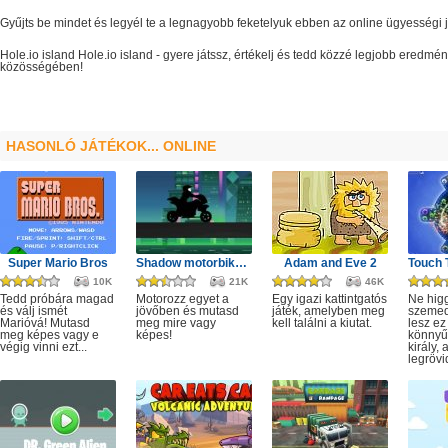
Gyűjts be mindet és legyél te a legnagyobb feketelyuk ebben az online ügyességi j
Hole.io island
Hole.io island
- gyere játssz, értékelj és tedd közzé legjobb eredmé
közösségében!
HASONLÓ JÁTÉKOK... ONLINE
Super Mario Bros
Shadow motorbike rider game
Adam and Eve 2
10K
21K
46K
Tedd próbára magad
Motorozz egyet a
Egy igazi kattintgatós
Ne hig
és válj ismét
jövőben és mutasd
játék, amelyben meg
szeme
Marióvá! Mutasd
meg mire vagy
kell találni a kiutat.
lesz ez
meg képes vagy e
képes!
könnyű,
végig vinni ezt...
király, 
legrövi