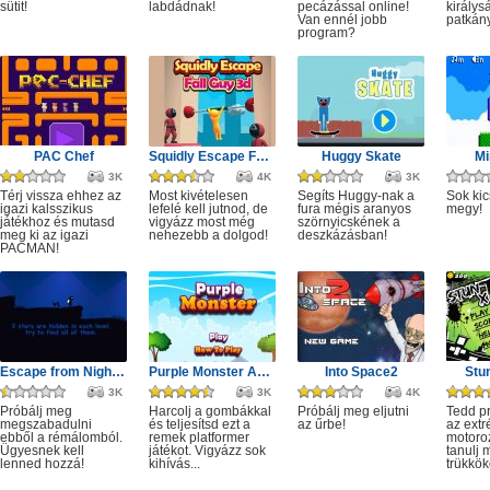
sütit!
labdádnak!
pecázással online!
királys
Van ennél jobb
patkány
program?
PAC Chef
Squidly Escape Fall Guy 3D
Huggy Skate
Mi
3K
4K
3K
Térj vissza ehhez az
Most kivételesen
Segíts Huggy-nak a
Sok kic
igazi kalsszikus
lefelé kell jutnod, de
fura mégis aranyos
megy!
játékhoz és mutasd
vigyázz most még
szörnyicskének a
meg ki az igazi
nehezebb a dolgod!
deszkázásban!
PACMAN!
Escape from Nightmare
Purple Monster Adventure
Into Space2
Stu
3K
3K
4K
Próbálj meg
Harcolj a gombákkal
Próbálj meg eljutni
Tedd p
megszabadulni
és teljesítsd ezt a
az űrbe!
az ext
ebből a rémálomból.
remek platformer
motoro
Ügyesnek kell
játékot. Vigyázz sok
tanulj 
lenned hozzá!
kihívás...
trükkök