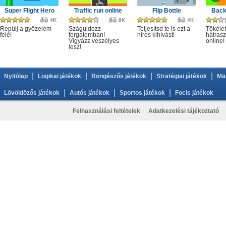
Super Flight Hero
Traffic run online
Flip Bottle
Back
4K
8K
4K
Repülj a győzelem
Száguldozz
Teljesítsd te is ezt a
Tökélet
felé!
forgalomban!
híres kihívást!
hátrasz
Vigyázz veszélyes
online!
lesz!
|
|
|
|
Nyitólap
Logikai játékok
Böngészős játékok
Stratégiai játékok
Ma
|
|
|
Lövöldözős játékok
Autós játékok
Sportos játékok
Focis játékok
Felhasználási feltételek
Adatkezelési tájékoztató