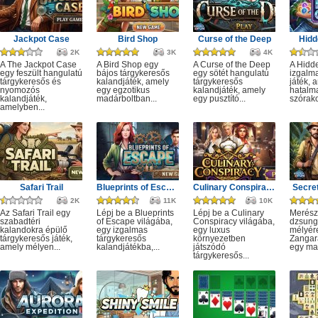
Jackpot Case
Bird Shop
Curse of the Deep
Hidd
2K
3K
4K
A The Jackpot Case
A Bird Shop egy
A Curse of the Deep
A Hidd
egy feszült hangulatú
bájos tárgykeresős
egy sötét hangulatú
izgalm
tárgykeresős és
kalandjáték, amely
tárgykeresős
játék, 
nyomozós
egy egzotikus
kalandjáték, amely
hatalm
kalandjáték,
madárboltban...
egy pusztító...
szórako
amelyben...
Safari Trail
Blueprints of Escape
Culinary Conspiracy
Secret
2K
11K
10K
Az Safari Trail egy
Lépj be a Blueprints
Lépj be a Culinary
Merész
szabadtéri
of Escape világába,
Conspiracy világába,
dzsung
kalandokra épülő
egy izgalmas
egy luxus
mélyére
tárgykeresős játék,
tárgykeresős
környezetben
Zangar
amely mélyen...
kalandjátékba,...
játszódó
egy mag
tárgykeresős...