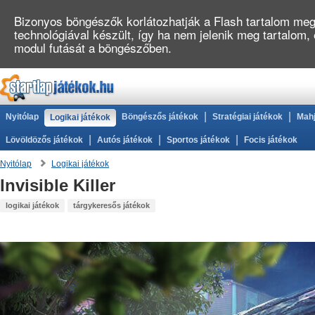
Bizonyos böngészők korlátozhatják a Flash tartalom megj
technológiával készült, így ha nem jelenik meg tartalom
modul futását a böngészőben.
|
|
Nyitólap
Böngészős játékok
Stratégiai játékok
Mahj
Logikai játékok
|
|
|
Lövöldözős játékok
Autós játékok
Sportos játékok
Focis játékok
Nyitólap
Logikai játékok
Invisible Killer
logikai játékok
tárgykeresős játékok