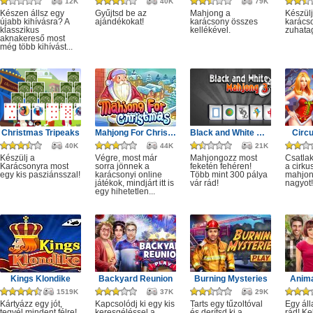
12K
40K
79K
Készen állsz egy
Gyűjtsd be az
Mahjong a
Készülj
újabb kihívásra? A
ajándékokat!
karácsony összes
karácso
klasszikus
kellékével.
zuhata
aknakereső most
még több kihívást...
Christmas Tripeaks
Mahjong For Christmas
Black and White Mahjong 3
Circ
40K
44K
21K
Készülj a
Végre, most már
Mahjongozz most
Csatla
Karácsonyra most
sorra jönnek a
feketén fehéren!
a cirku
egy kis pasziánsszal!
karácsonyi online
Több mint 300 pálya
mahjon
játékok, mindjárt itt is
vár rád!
nagyot!
egy hihetetlen...
Kings Klondike
Backyard Reunion
Burning Mysteries
Anima
1519K
37K
29K
Kártyázz egy jót,
Kapcsolódj ki egy kis
Tarts egy tűzoltóval
Egy áll
tegyél mindent félre!
keresgéléssel a
és derítsd ki a
rád! Ke