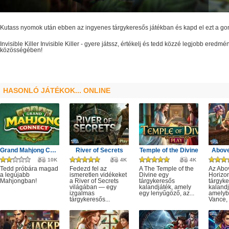
Kutass nyomok után ebben az ingyenes tárgykeresős játékban és kapd el ezt a g
Invisible Killer
Invisible Killer
- gyere játssz, értékelj és tedd közzé legjobb eredmé
közösségében!
HASONLÓ JÁTÉKOK... ONLINE
Grand Mahjong Connect
River of Secrets
Temple of the Divine
Above
10K
4K
4K
Tedd próbára magad
Fedezd fel az
A The Temple of the
Az Abo
a legújabb
ismeretlen vidékeket
Divine egy
Horizo
Mahjongban!
a River of Secrets
tárgykeresős
tárgyk
világában — egy
kalandjáték, amely
kalandj
izgalmas
egy lenyűgöző, az...
amelyb
tárgykeresős...
Vance, 