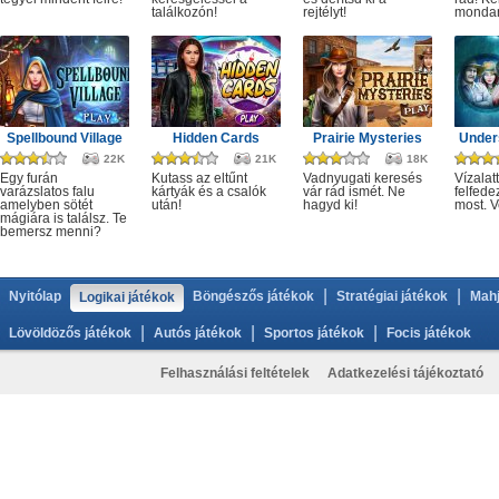
találkozón!
rejtélyt!
monda
Spellbound Village
Hidden Cards
Prairie Mysteries
Under
22K
21K
18K
Egy furán
Kutass az eltűnt
Vadnyugati keresés
Vízalatt
varázslatos falu
kártyák és a csalók
vár rád ismét. Ne
felfede
amelyben sötét
után!
hagyd ki!
most. V
mágiára is találsz. Te
bemersz menni?
|
|
Nyitólap
Böngészős játékok
Stratégiai játékok
Mahj
Logikai játékok
|
|
|
Lövöldözős játékok
Autós játékok
Sportos játékok
Focis játékok
Felhasználási feltételek
Adatkezelési tájékoztató