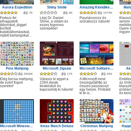
Aurora Expedition
Shiny Smile
Amazing Klondike Solitaire
Mahj
7K
4K
1079K
Fedezz fel
Lépj Dr. Daniel
Pasziánszozz és
Klassz
elhagyatott
Shine, a vidám és
szórakozzz nálunk!
semmi
táborokat, jéggel
eszes fogorvos
melléb
borított
szerepébe!
Gyere é
kutatóállomásokat,
ingyen e
rejtett barlangokat...
Pets Mahjong
Microsoft Jigsaw
Microsoft Solitaire Collection
Ak
2569K
17K
45K
Elég furcsa mahjong,
Válassz ki egyet a
A Microsoft most
Emléks
de ezért fogod
2264 darab
összegyűjtötte az
az örök
szeretni!
kirakósból és
összes pasziánszt
klassz
kapcsolódj ki nálunk!
egy helyre. Próbáld
próbár
ki te is...
és kere
Microsoft Minesweeper
Xmas Match Deluxe
Christmas Mahjong
Happ