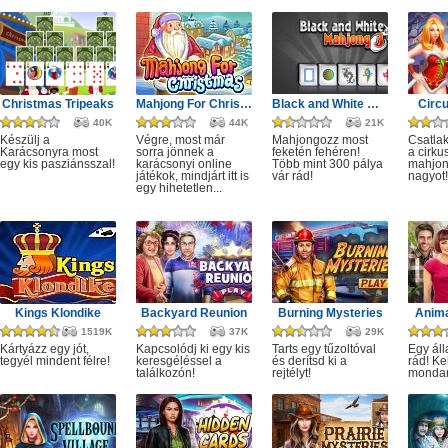
Christmas Tripeaks
Mahjong For Christmas
Black and White Mahjong 3
Circ
40K
44K
21K
Készülj a
Végre, most már
Mahjongozz most
Csatla
Karácsonyra most
sorra jönnek a
feketén fehéren!
a cirku
egy kis pasziánsszal!
karácsonyi online
Több mint 300 pálya
mahjon
játékok, mindjárt itt is
vár rád!
nagyot!
egy hihetetlen...
Kings Klondike
Backyard Reunion
Burning Mysteries
Anima
1519K
37K
29K
Kártyázz egy jót,
Kapcsolódj ki egy kis
Tarts egy tűzoltóval
Egy áll
tegyél mindent félre!
keresgéléssel a
és derítsd ki a
rád! Ke
találkozón!
rejtélyt!
monda