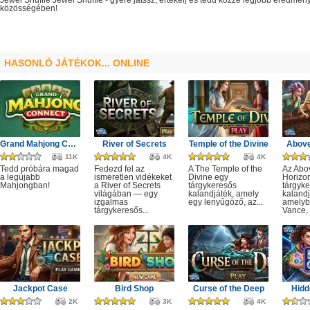
Jewel Shuffle
Jewel Shuffle
- gyere játssz, értékelj és tedd közzé legjobb eredmén
közösségében!
HASONLÓ JÁTÉKOK... ONLINE
Grand Mahjong Connect
River of Secrets
Temple of the Divine
Above
11K
4K
4K
Tedd próbára magad
Fedezd fel az
A The Temple of the
Az Abo
a legújabb
ismeretlen vidékeket
Divine egy
Horizo
Mahjongban!
a River of Secrets
tárgykeresős
tárgyk
világában — egy
kalandjáték, amely
kalandj
izgalmas
egy lenyűgöző, az...
amelyb
tárgykeresős...
Vance, 
Jackpot Case
Bird Shop
Curse of the Deep
Hidd
2K
3K
4K