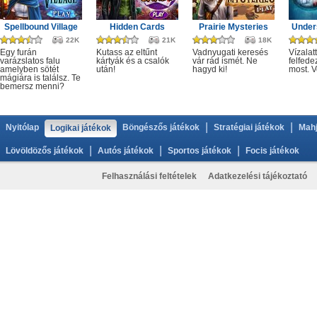
Spellbound Village
Hidden Cards
Prairie Mysteries
Under
22K
21K
18K
Egy furán
Kutass az eltűnt
Vadnyugati keresés
Vízalatt
varázslatos falu
kártyák és a csalók
vár rád ismét. Ne
felfede
amelyben sötét
után!
hagyd ki!
most. V
mágiára is találsz. Te
bemersz menni?
|
|
Nyitólap
Böngészős játékok
Stratégiai játékok
Mahj
Logikai játékok
|
|
|
Lövöldözős játékok
Autós játékok
Sportos játékok
Focis játékok
Felhasználási feltételek
Adatkezelési tájékoztató