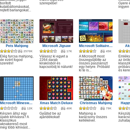
borított
szerepébe!
Gyere é
kutatóállomásokat,
ingyen e
rejtett barlangokat...
Pets Mahjong
Microsoft Jigsaw
Microsoft Solitaire Collection
Ak
2570K
17K
45K
Elég furcsa mahjong,
Válassz ki egyet a
A Microsoft most
Emléks
de ezért fogod
2264 darab
összegyűjtötte az
az örök
szeretni!
kirakósból és
összes pasziánszt
klassz
kapcsolódj ki nálunk!
egy helyre. Próbáld
próbár
ki te is...
és kere
Microsoft Minesweeper
Xmas Match Deluxe
Christmas Mahjong
Happ
12K
40K
79K
Készen állsz egy
Gyűjtsd be az
Mahjong a
Készülj
újabb kihívásra? A
ajándékokat!
karácsony összes
karácso
klasszikus
kellékével.
zuhata
aknakereső most
még több kihívást...