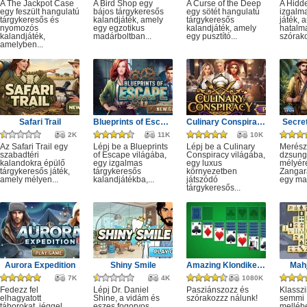
A The Jackpot Case
A Bird Shop egy
A Curse of the Deep
A Hidd
egy feszült hangulatú
bájos tárgykeresős
egy sötét hangulatú
izgalm
tárgykeresős és
kalandjáték, amely
tárgykeresős
játék, 
nyomozós
egy egzotikus
kalandjáték, amely
hatalm
kalandjáték,
madárboltban...
egy pusztító...
szórako
amelyben...
Safari Trail
Blueprints of Escape
Culinary Conspiracy
Secret
2K
11K
10K
Az Safari Trail egy
Lépj be a Blueprints
Lépj be a Culinary
Merész
szabadtéri
of Escape világába,
Conspiracy világába,
dzsung
kalandokra épülő
egy izgalmas
egy luxus
mélyére
tárgykeresős játék,
tárgykeresős
környezetben
Zangar
amely mélyen...
kalandjátékba,...
játszódó
egy mag
tárgykeresős...
Aurora Expedition
Shiny Smile
Amazing Klondike Solitaire
Mahj
7K
4K
1080K
Fedezz fel
Lépj Dr. Daniel
Pasziánszozz és
Klassz
elhagyatott
Shine, a vidám és
szórakozzz nálunk!
semmi
táborokat, jéggel
eszes fogorvos
melléb