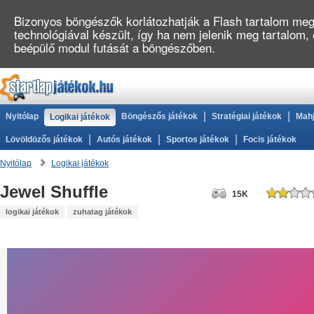
Bizonyos böngészők korlátozhatják a Flash tartalom megj
technológiával készült, így ha nem jelenik meg tartalom,
beépülő modul futását a böngészőben.
|
|
Nyitólap
Böngészős játékok
Stratégiai játékok
Mahj
Logikai játékok
|
|
|
Lövöldözős játékok
Autós játékok
Sportos játékok
Focis játékok
Nyitólap
Logikai játékok
Jewel Shuffle
15K
logikai játékok
zuhatag játékok