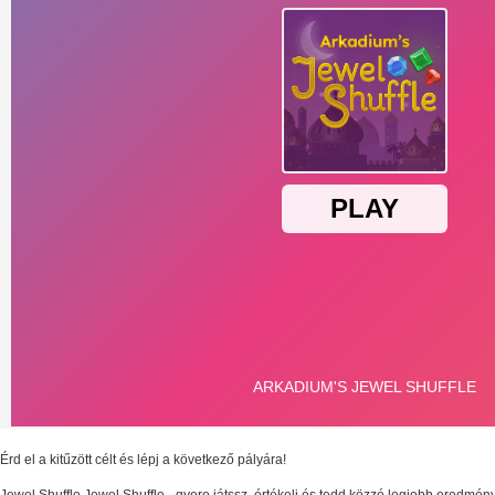
Érd el a kitűzött célt és lépj a következő pályára!