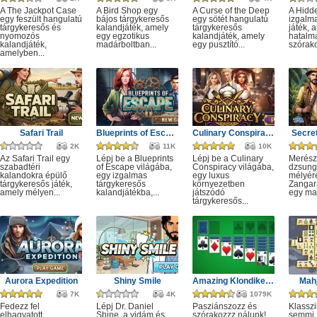
A The Jackpot Case
A Bird Shop egy
A Curse of the Deep
A Hidd
egy feszült hangulatú
bájos tárgykeresős
egy sötét hangulatú
izgalm
tárgykeresős és
kalandjáték, amely
tárgykeresős
játék, 
nyomozós
egy egzotikus
kalandjáték, amely
hatalm
kalandjáték,
madárboltban...
egy pusztító...
szórako
amelyben...
Safari Trail
Blueprints of Escape
Culinary Conspiracy
Secret
2K
11K
10K
Az Safari Trail egy
Lépj be a Blueprints
Lépj be a Culinary
Merész
szabadtéri
of Escape világába,
Conspiracy világába,
dzsung
kalandokra épülő
egy izgalmas
egy luxus
mélyére
tárgykeresős játék,
tárgykeresős
környezetben
Zangar
amely mélyen...
kalandjátékba,...
játszódó
egy mag
tárgykeresős...
Aurora Expedition
Shiny Smile
Amazing Klondike Solitaire
Mahj
7K
4K
1079K
Fedezz fel
Lépj Dr. Daniel
Pasziánszozz és
Klassz
elhagyatott
Shine, a vidám és
szórakozzz nálunk!
semmi