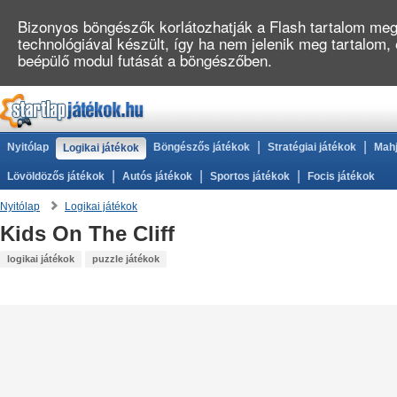
Bizonyos böngészők korlátozhatják a Flash tartalom megj
technológiával készült, így ha nem jelenik meg tartalom,
beépülő modul futását a böngészőben.
|
|
Nyitólap
Böngészős játékok
Stratégiai játékok
Mahj
Logikai játékok
|
|
|
Lövöldözős játékok
Autós játékok
Sportos játékok
Focis játékok
Nyitólap
Logikai játékok
Kids On The Cliff
logikai játékok
puzzle játékok