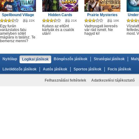
Spellbound Village
Hidden Cards
Prairie Mysteries
Under
22K
21K
18K
Egy furán
Kutass az eltűnt
Vadnyugati keresés
Vízalatt
varázslatos falu
kártyák és a csalók
vár rád ismét. Ne
felfede
amelyben sötét
után!
hagyd ki!
most. V
mágiára is találsz. Te
bemersz menni?
|
|
Nyitólap
Böngészős játékok
Stratégiai játékok
Mahj
Logikai játékok
|
|
|
Lövöldözős játékok
Autós játékok
Sportos játékok
Focis játékok
Felhasználási feltételek
Adatkezelési tájékoztató