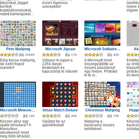
táborokat, jéggel
eszes fogorvos
melléb
borított
szerepébe!
Gyere é
kutatóállomásokat,
ingyen e
rejtett barlangokat...
Pets Mahjong
Microsoft Jigsaw
Microsoft Solitaire Collection
Ak
2569K
17K
45K
Elég furcsa mahjong,
Válassz ki egyet a
A Microsoft most
Emléks
de ezért fogod
2264 darab
összegyűjtötte az
az örök
szeretni!
kirakósból és
összes pasziánszt
klassz
kapcsolódj ki nálunk!
egy helyre. Próbáld
próbár
ki te is...
és kere
Microsoft Minesweeper
Xmas Match Deluxe
Christmas Mahjong
Happ
12K
40K
79K
Készen állsz egy
Gyűjtsd be az
Mahjong a
Készülj
újabb kihívásra? A
ajándékokat!
karácsony összes
karácso
klasszikus
kellékével.
zuhata
aknakereső most
még több kihívást...