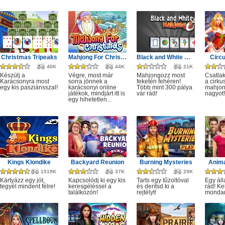
Christmas Tripeaks
Mahjong For Christmas
Black and White Mahjong 3
Circ
40K
44K
21K
Készülj a
Végre, most már
Mahjongozz most
Csatla
Karácsonyra most
sorra jönnek a
feketén fehéren!
a cirku
egy kis pasziánsszal!
karácsonyi online
Több mint 300 pálya
mahjon
játékok, mindjárt itt is
vár rád!
nagyot!
egy hihetetlen...
Kings Klondike
Backyard Reunion
Burning Mysteries
Anima
1519K
37K
29K
Kártyázz egy jót,
Kapcsolódj ki egy kis
Tarts egy tűzoltóval
Egy áll
tegyél mindent félre!
keresgéléssel a
és derítsd ki a
rád! Ke
találkozón!
rejtélyt!
monda