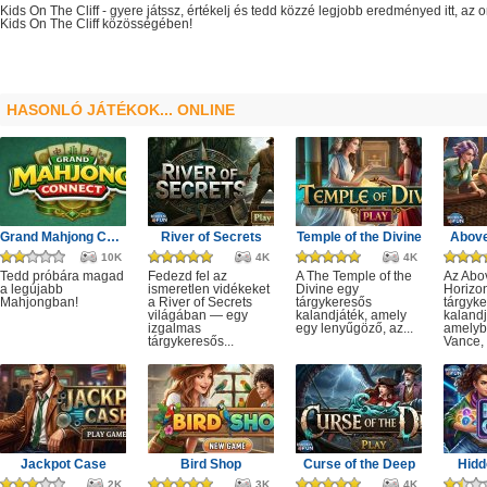
Kids On The Cliff
- gyere játssz, értékelj és tedd közzé legjobb eredményed itt, az
Kids On The Cliff
közösségében!
HASONLÓ JÁTÉKOK... ONLINE
Grand Mahjong Connect
River of Secrets
Temple of the Divine
Above
10K
4K
4K
Tedd próbára magad
Fedezd fel az
A The Temple of the
Az Abo
a legújabb
ismeretlen vidékeket
Divine egy
Horizo
Mahjongban!
a River of Secrets
tárgykeresős
tárgyk
világában — egy
kalandjáték, amely
kalandj
izgalmas
egy lenyűgöző, az...
amelyb
tárgykeresős...
Vance, 
Jackpot Case
Bird Shop
Curse of the Deep
Hidd
2K
3K
4K