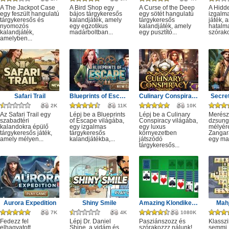
A The Jackpot Case
A Bird Shop egy
A Curse of the Deep
A Hidd
egy feszült hangulatú
bájos tárgykeresős
egy sötét hangulatú
izgalm
tárgykeresős és
kalandjáték, amely
tárgykeresős
játék, 
nyomozós
egy egzotikus
kalandjáték, amely
hatalm
kalandjáték,
madárboltban...
egy pusztító...
szórako
amelyben...
Safari Trail
Blueprints of Escape
Culinary Conspiracy
Secret
2K
11K
10K
Az Safari Trail egy
Lépj be a Blueprints
Lépj be a Culinary
Merész
szabadtéri
of Escape világába,
Conspiracy világába,
dzsung
kalandokra épülő
egy izgalmas
egy luxus
mélyére
tárgykeresős játék,
tárgykeresős
környezetben
Zangar
amely mélyen...
kalandjátékba,...
játszódó
egy mag
tárgykeresős...
Aurora Expedition
Shiny Smile
Amazing Klondike Solitaire
Mahj
7K
4K
1080K
Fedezz fel
Lépj Dr. Daniel
Pasziánszozz és
Klassz
elhagyatott
Shine, a vidám és
szórakozzz nálunk!
semmi