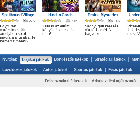
Spellbound Village
Hidden Cards
Prairie Mysteries
Under
22K
21K
18K
Egy furán
Kutass az eltűnt
Vadnyugati keresés
Vízalatt
varázslatos falu
kártyák és a csalók
vár rád ismét. Ne
felfede
amelyben sötét
után!
hagyd ki!
most. V
mágiára is találsz. Te
bemersz menni?
|
|
Nyitólap
Böngészős játékok
Stratégiai játékok
Mahj
Logikai játékok
|
|
|
Lövöldözős játékok
Autós játékok
Sportos játékok
Focis játékok
Felhasználási feltételek
Adatkezelési tájékoztató