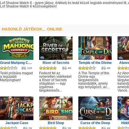
Lof Shadow Match 6
- gyere játssz, értékelj és tedd közzé legjobb eredményed itt
Lof Shadow Match 6
közösségében!
HASONLÓ JÁTÉKOK... ONLINE
Grand Mahjong Connect
River of Secrets
Temple of the Divine
Above
11K
4K
4K
Tedd próbára magad
Fedezd fel az
A The Temple of the
Az Abo
a legújabb
ismeretlen vidékeket
Divine egy
Horizo
Mahjongban!
a River of Secrets
tárgykeresős
tárgyk
világában — egy
kalandjáték, amely
kalandj
izgalmas
egy lenyűgöző, az...
amelyb
tárgykeresős...
Vance, 
Jackpot Case
Bird Shop
Curse of the Deep
Hidd
2K
3K
4K