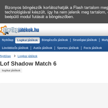
Bizonyos böngészők korlátozhatják a Flash tartalom megj
technológiával készült, így ha nem jelenik meg tartalom,
beépülő modul futását a böngészőben.
|
|
Nyitólap
Böngészős játékok
Stratégiai játékok
Mahj
Logikai játékok
|
|
|
Lövöldözős játékok
Autós játékok
Sportos játékok
Focis játékok
Nyitólap
Logikai játékok
Lof Shadow Match 6
logikai játékok