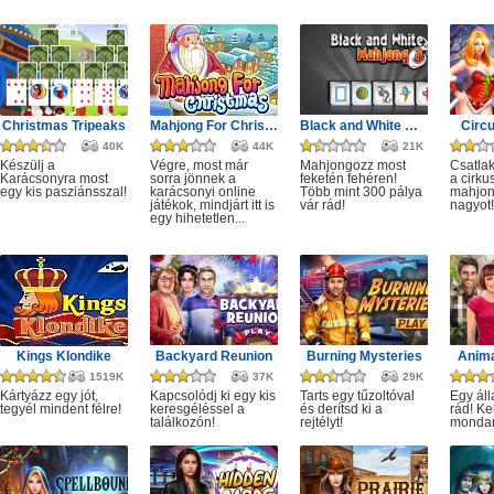
Christmas Tripeaks
Mahjong For Christmas
Black and White Mahjong 3
Circ
40K
44K
21K
Készülj a
Végre, most már
Mahjongozz most
Csatla
Karácsonyra most
sorra jönnek a
feketén fehéren!
a cirku
egy kis pasziánsszal!
karácsonyi online
Több mint 300 pálya
mahjon
játékok, mindjárt itt is
vár rád!
nagyot!
egy hihetetlen...
Kings Klondike
Backyard Reunion
Burning Mysteries
Anima
1519K
37K
29K
Kártyázz egy jót,
Kapcsolódj ki egy kis
Tarts egy tűzoltóval
Egy áll
tegyél mindent félre!
keresgéléssel a
és derítsd ki a
rád! Ke
találkozón!
rejtélyt!
monda