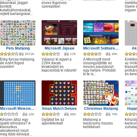
táborokat, jéggel
eszes fogorvos
melléb
borított
szerepébe!
Gyere é
kutatóállomásokat,
ingyen e
rejtett barlangokat...
Pets Mahjong
Microsoft Jigsaw
Microsoft Solitaire Collection
Ak
2571K
17K
45K
Elég furcsa mahjong,
Válassz ki egyet a
A Microsoft most
Emléks
de ezért fogod
2264 darab
összegyűjtötte az
az örök
szeretni!
kirakósból és
összes pasziánszt
klassz
kapcsolódj ki nálunk!
egy helyre. Próbáld
próbár
ki te is...
és kere
Microsoft Minesweeper
Xmas Match Deluxe
Christmas Mahjong
Happ
12K
40K
79K
Készen állsz egy
Gyűjtsd be az
Mahjong a
Készülj
újabb kihívásra? A
ajándékokat!
karácsony összes
karácso
klasszikus
kellékével.
zuhata
aknakereső most
még több kihívást...