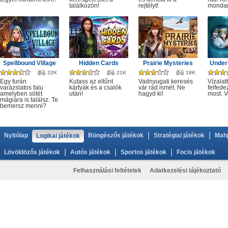
találkozón!
rejtélyt!
monda
Spellbound Village
Hidden Cards
Prairie Mysteries
Under
22K
21K
18K
Egy furán
Kutass az eltűnt
Vadnyugati keresés
Vízalatt
varázslatos falu
kártyák és a csalók
vár rád ismét. Ne
felfede
amelyben sötét
után!
hagyd ki!
most. V
mágiára is találsz. Te
bemersz menni?
|
|
Nyitólap
Böngészős játékok
Stratégiai játékok
Mahj
Logikai játékok
|
|
|
Lövöldözős játékok
Autós játékok
Sportos játékok
Focis játékok
Felhasználási feltételek
Adatkezelési tájékoztató