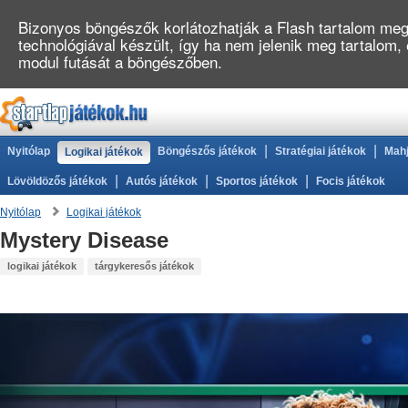
Bizonyos böngészők korlátozhatják a Flash tartalom megj
technológiával készült, így ha nem jelenik meg tartalom
modul futását a böngészőben.
|
|
Nyitólap
Böngészős játékok
Stratégiai játékok
Mahj
Logikai játékok
|
|
|
Lövöldözős játékok
Autós játékok
Sportos játékok
Focis játékok
Nyitólap
Logikai játékok
Mystery Disease
logikai játékok
tárgykeresős játékok