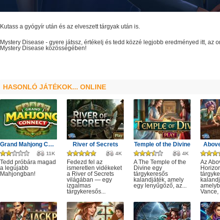
Kutass a gyógyír után és az elveszett tárgyak után is.
Mystery Disease
- gyere játssz, értékelj és tedd közzé legjobb eredményed itt, az
Mystery Disease
közösségében!
HASONLÓ JÁTÉKOK... ONLINE
Grand Mahjong Connect
River of Secrets
Temple of the Divine
Above
11K
4K
4K
Tedd próbára magad
Fedezd fel az
A The Temple of the
Az Abo
a legújabb
ismeretlen vidékeket
Divine egy
Horizo
Mahjongban!
a River of Secrets
tárgykeresős
tárgyk
világában — egy
kalandjáték, amely
kalandj
izgalmas
egy lenyűgöző, az...
amelyb
tárgykeresős...
Vance, 