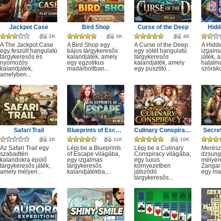
Jackpot Case
Bird Shop
Curse of the Deep
Hidd
2K
3K
4K
A The Jackpot Case
A Bird Shop egy
A Curse of the Deep
A Hidd
egy feszült hangulatú
bájos tárgykeresős
egy sötét hangulatú
izgalm
tárgykeresős és
kalandjáték, amely
tárgykeresős
játék, 
nyomozós
egy egzotikus
kalandjáték, amely
hatalm
kalandjáték,
madárboltban...
egy pusztító...
szórako
amelyben...
Safari Trail
Blueprints of Escape
Culinary Conspiracy
Secret
2K
11K
10K
Az Safari Trail egy
Lépj be a Blueprints
Lépj be a Culinary
Merész
szabadtéri
of Escape világába,
Conspiracy világába,
dzsung
kalandokra épülő
egy izgalmas
egy luxus
mélyére
tárgykeresős játék,
tárgykeresős
környezetben
Zangar
amely mélyen...
kalandjátékba,...
játszódó
egy mag
tárgykeresős...