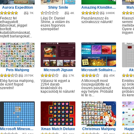
Aurora Expedition
Shiny Smile
Amazing Klondike Solitaire
Mahj
7K
4K
1080K
Fedezz fel
Lépj Dr. Daniel
Pasziánszozz és
Klassz
elhagyatott
Shine, a vidám és
szórakozzz nálunk!
semmi
táborokat, jéggel
eszes fogorvos
melléb
borított
szerepébe!
Gyere é
kutatóállomásokat,
ingyen e
rejtett barlangokat...
Pets Mahjong
Microsoft Jigsaw
Microsoft Solitaire Collection
Ak
2570K
17K
45K
Elég furcsa mahjong,
Válassz ki egyet a
A Microsoft most
Emléks
de ezért fogod
2264 darab
összegyűjtötte az
az örök
szeretni!
kirakósból és
összes pasziánszt
klassz
kapcsolódj ki nálunk!
egy helyre. Próbáld
próbár
ki te is...
és kere
Microsoft Minesweeper
Xmas Match Deluxe
Christmas Mahjong
Happ