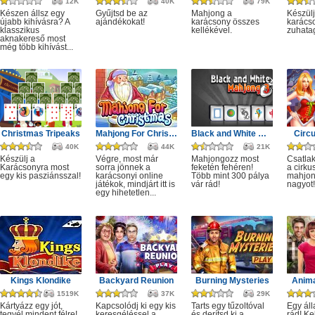
12K
40K
79K
Készen állsz egy
Gyűjtsd be az
Mahjong a
Készülj
újabb kihívásra? A
ajándékokat!
karácsony összes
karácso
klasszikus
kellékével.
zuhata
aknakereső most
még több kihívást...
Christmas Tripeaks
Mahjong For Christmas
Black and White Mahjong 3
Circ
40K
44K
21K
Készülj a
Végre, most már
Mahjongozz most
Csatla
Karácsonyra most
sorra jönnek a
feketén fehéren!
a cirku
egy kis pasziánsszal!
karácsonyi online
Több mint 300 pálya
mahjon
játékok, mindjárt itt is
vár rád!
nagyot!
egy hihetetlen...
Kings Klondike
Backyard Reunion
Burning Mysteries
Anima
1519K
37K
29K
Kártyázz egy jót,
Kapcsolódj ki egy kis
Tarts egy tűzoltóval
Egy áll
tegyél mindent félre!
keresgéléssel a
és derítsd ki a
rád! Ke