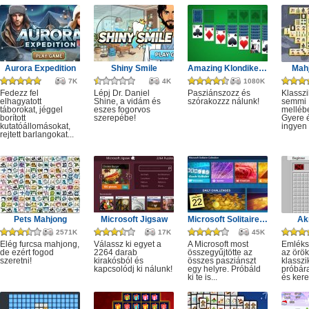
Aurora Expedition
Shiny Smile
Amazing Klondike Solitaire
Mahj
7K
4K
1080K
Fedezz fel
Lépj Dr. Daniel
Pasziánszozz és
Klassz
elhagyatott
Shine, a vidám és
szórakozzz nálunk!
semmi
táborokat, jéggel
eszes fogorvos
melléb
borított
szerepébe!
Gyere é
kutatóállomásokat,
ingyen e
rejtett barlangokat...
Pets Mahjong
Microsoft Jigsaw
Microsoft Solitaire Collection
Ak
2571K
17K
45K
Elég furcsa mahjong,
Válassz ki egyet a
A Microsoft most
Emléks
de ezért fogod
2264 darab
összegyűjtötte az
az örök
szeretni!
kirakósból és
összes pasziánszt
klassz
kapcsolódj ki nálunk!
egy helyre. Próbáld
próbár
ki te is...
és kere