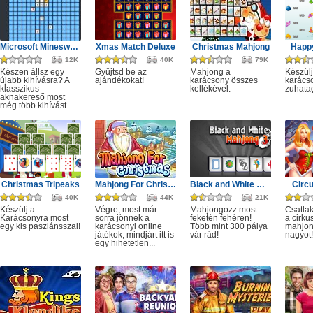
Microsoft Minesweeper
Xmas Match Deluxe
Christmas Mahjong
Happ
12K
40K
79K
Készen állsz egy
Gyűjtsd be az
Mahjong a
Készülj
újabb kihívásra? A
ajándékokat!
karácsony összes
karácso
klasszikus
kellékével.
zuhata
aknakereső most
még több kihívást...
Christmas Tripeaks
Mahjong For Christmas
Black and White Mahjong 3
Circ
40K
44K
21K
Készülj a
Végre, most már
Mahjongozz most
Csatla
Karácsonyra most
sorra jönnek a
feketén fehéren!
a cirku
egy kis pasziánsszal!
karácsonyi online
Több mint 300 pálya
mahjon
játékok, mindjárt itt is
vár rád!
nagyot!
egy hihetetlen...