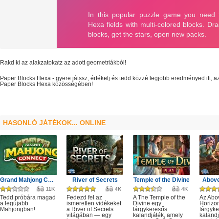
Rakd ki az alakzatokatz az adott geometriákból!
Paper Blocks Hexa
- gyere játssz, értékelj és tedd közzé legjobb eredményed itt,
Paper Blocks Hexa
közösségében!
HASONLÓ JÁTÉKOK... ONLINE
Grand Mahjong Connect
River of Secrets
Temple of the Divine
Above
11K
4K
4K
Tedd próbára magad
Fedezd fel az
A The Temple of the
Az Abo
a legújabb
ismeretlen vidékeket
Divine egy
Horizo
Mahjongban!
a River of Secrets
tárgykeresős
tárgyk
világában — egy
kalandjáték, amely
kalandj