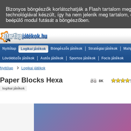
Bizonyos böngészők korlátozhatják a Flash tartalom megj
technológiával készült, így ha nem jelenik meg tartalom,
beépülő modul futását a böngészőben.
|
|
Nyitólap
Böngészős játékok
Stratégiai játékok
Mahj
Logikai játékok
|
|
|
Lövöldözős játékok
Autós játékok
Sportos játékok
Focis játékok
Nyitólap
Logikai játékok
Paper Blocks Hexa
8K
logikai játékok