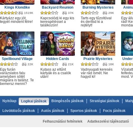
Kings Klondike
Backyard Reunion
Burning Mysteries
Anima
1519K
37K
29K
Kártyázz egy jót,
Kapcsolódj ki egy kis
Tarts egy tűzoltóval
Egy áll
tegyél mindent félre!
keresgéléssel a
és derítsd ki a
rád! Ke
találkozón!
rejtélyt!
monda
Spellbound Village
Hidden Cards
Prairie Mysteries
Under
22K
21K
18K
Egy furán
Kutass az eltűnt
Vadnyugati keresés
Vízalatt
varázslatos falu
kártyák és a csalók
vár rád ismét. Ne
felfede
amelyben sötét
után!
hagyd ki!
most. V
mágiára is találsz. Te
bemersz menni?
|
|
Nyitólap
Böngészős játékok
Stratégiai játékok
Mahj
Logikai játékok
|
|
|
Lövöldözős játékok
Autós játékok
Sportos játékok
Focis játékok
Felhasználási feltételek
Adatkezelési tájékoztató