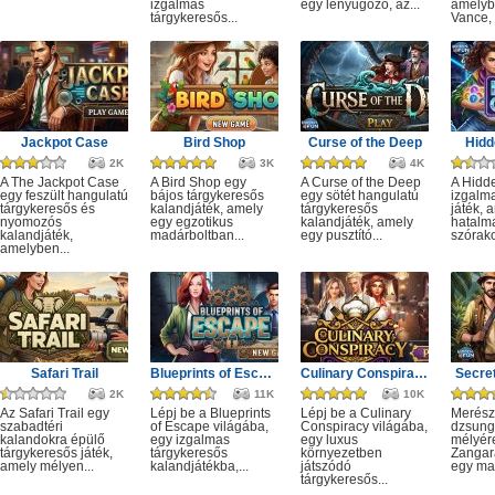
izgalmas
egy lenyűgöző, az...
amelyb
tárgykeresős...
Vance, 
Jackpot Case
Bird Shop
Curse of the Deep
Hidd
2K
3K
4K
A The Jackpot Case
A Bird Shop egy
A Curse of the Deep
A Hidd
egy feszült hangulatú
bájos tárgykeresős
egy sötét hangulatú
izgalm
tárgykeresős és
kalandjáték, amely
tárgykeresős
játék, 
nyomozós
egy egzotikus
kalandjáték, amely
hatalm
kalandjáték,
madárboltban...
egy pusztító...
szórako
amelyben...
Safari Trail
Blueprints of Escape
Culinary Conspiracy
Secret
2K
11K
10K
Az Safari Trail egy
Lépj be a Blueprints
Lépj be a Culinary
Merész
szabadtéri
of Escape világába,
Conspiracy világába,
dzsung
kalandokra épülő
egy izgalmas
egy luxus
mélyére
tárgykeresős játék,
tárgykeresős
környezetben
Zangar
amely mélyen...
kalandjátékba,...
játszódó
egy mag
tárgykeresős...