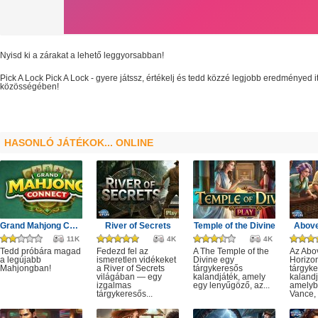
Nyisd ki a zárakat a lehető leggyorsabban!
Pick A Lock
Pick A Lock
- gyere játssz, értékelj és tedd közzé legjobb eredményed 
közösségében!
HASONLÓ JÁTÉKOK... ONLINE
Grand Mahjong Connect
River of Secrets
Temple of the Divine
Above
11K
4K
4K
Tedd próbára magad
Fedezd fel az
A The Temple of the
Az Abo
a legújabb
ismeretlen vidékeket
Divine egy
Horizo
Mahjongban!
a River of Secrets
tárgykeresős
tárgyk
világában — egy
kalandjáték, amely
kalandj
izgalmas
egy lenyűgöző, az...
amelyb
tárgykeresős...
Vance, 