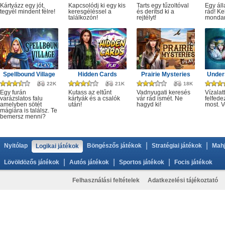
Kártyázz egy jót,
Kapcsolódj ki egy kis
Tarts egy tűzoltóval
Egy áll
tegyél mindent félre!
keresgéléssel a
és derítsd ki a
rád! Ke
találkozón!
rejtélyt!
monda
Spellbound Village
Hidden Cards
Prairie Mysteries
Under
22K
21K
18K
Egy furán
Kutass az eltűnt
Vadnyugati keresés
Vízalatt
varázslatos falu
kártyák és a csalók
vár rád ismét. Ne
felfede
amelyben sötét
után!
hagyd ki!
most. V
mágiára is találsz. Te
bemersz menni?
|
|
Nyitólap
Böngészős játékok
Stratégiai játékok
Mahj
Logikai játékok
|
|
|
Lövöldözős játékok
Autós játékok
Sportos játékok
Focis játékok
Felhasználási feltételek
Adatkezelési tájékoztató