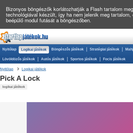
Bizonyos böngészők korlátozhatják a Flash tartalom megj
technológiával készült, így ha nem jelenik meg tartalom,
beépülő modul futását a böngészőben.
|
|
Nyitólap
Böngészős játékok
Stratégiai játékok
Mahj
Logikai játékok
|
|
|
Lövöldözős játékok
Autós játékok
Sportos játékok
Focis játékok
Nyitólap
Logikai játékok
Pick A Lock
logikai játékok