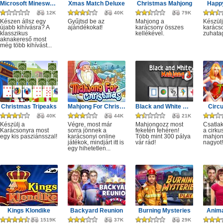
Microsoft Minesweeper
Xmas Match Deluxe
Christmas Mahjong
Happ
12K
40K
79K
Készen állsz egy
Gyűjtsd be az
Mahjong a
Készülj
újabb kihívásra? A
ajándékokat!
karácsony összes
karácso
klasszikus
kellékével.
zuhata
aknakereső most
még több kihívást...
Christmas Tripeaks
Mahjong For Christmas
Black and White Mahjong 3
Circ
40K
44K
21K
Készülj a
Végre, most már
Mahjongozz most
Csatla
Karácsonyra most
sorra jönnek a
feketén fehéren!
a cirku
egy kis pasziánsszal!
karácsonyi online
Több mint 300 pálya
mahjon
játékok, mindjárt itt is
vár rád!
nagyot!
egy hihetetlen...
Kings Klondike
Backyard Reunion
Burning Mysteries
Anima
1519K
37K
29K