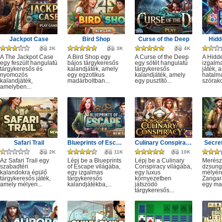
Jackpot Case
Bird Shop
Curse of the Deep
Hidd
2K
3K
4K
A The Jackpot Case
A Bird Shop egy
A Curse of the Deep
A Hidd
egy feszült hangulatú
bájos tárgykeresős
egy sötét hangulatú
izgalm
tárgykeresős és
kalandjáték, amely
tárgykeresős
játék, 
nyomozós
egy egzotikus
kalandjáték, amely
hatalm
kalandjáték,
madárboltban...
egy pusztító...
szórako
amelyben...
Safari Trail
Blueprints of Escape
Culinary Conspiracy
Secret
2K
11K
10K
Az Safari Trail egy
Lépj be a Blueprints
Lépj be a Culinary
Merész
szabadtéri
of Escape világába,
Conspiracy világába,
dzsung
kalandokra épülő
egy izgalmas
egy luxus
mélyére
tárgykeresős játék,
tárgykeresős
környezetben
Zangar
amely mélyen...
kalandjátékba,...
játszódó
egy mag
tárgykeresős...