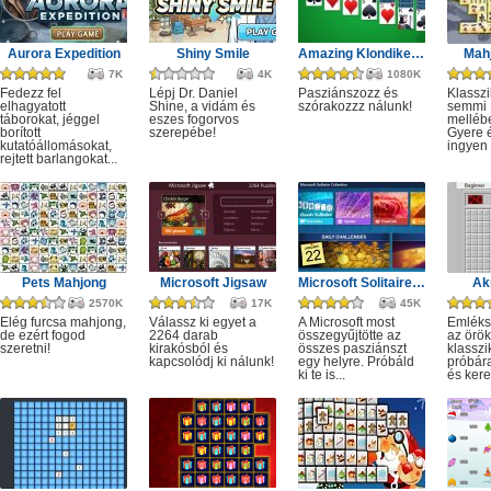
Aurora Expedition
Shiny Smile
Amazing Klondike Solitaire
Mahj
7K
4K
1080K
Fedezz fel
Lépj Dr. Daniel
Pasziánszozz és
Klassz
elhagyatott
Shine, a vidám és
szórakozzz nálunk!
semmi
táborokat, jéggel
eszes fogorvos
melléb
borított
szerepébe!
Gyere é
kutatóállomásokat,
ingyen e
rejtett barlangokat...
Pets Mahjong
Microsoft Jigsaw
Microsoft Solitaire Collection
Ak
2570K
17K
45K
Elég furcsa mahjong,
Válassz ki egyet a
A Microsoft most
Emléks
de ezért fogod
2264 darab
összegyűjtötte az
az örök
szeretni!
kirakósból és
összes pasziánszt
klassz
kapcsolódj ki nálunk!
egy helyre. Próbáld
próbár
ki te is...
és kere