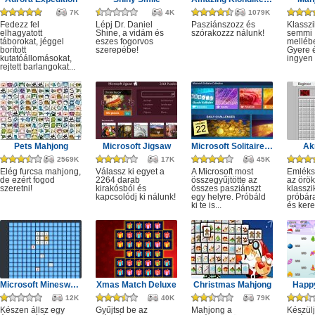
7K
4K
1079K
Fedezz fel
Lépj Dr. Daniel
Pasziánszozz és
Klassz
elhagyatott
Shine, a vidám és
szórakozzz nálunk!
semmi
táborokat, jéggel
eszes fogorvos
melléb
borított
szerepébe!
Gyere é
kutatóállomásokat,
ingyen e
rejtett barlangokat...
Pets Mahjong
Microsoft Jigsaw
Microsoft Solitaire Collection
Ak
2569K
17K
45K
Elég furcsa mahjong,
Válassz ki egyet a
A Microsoft most
Emléks
de ezért fogod
2264 darab
összegyűjtötte az
az örök
szeretni!
kirakósból és
összes pasziánszt
klassz
kapcsolódj ki nálunk!
egy helyre. Próbáld
próbár
ki te is...
és kere
Microsoft Minesweeper
Xmas Match Deluxe
Christmas Mahjong
Happ
12K
40K
79K
Készen állsz egy
Gyűjtsd be az
Mahjong a
Készülj