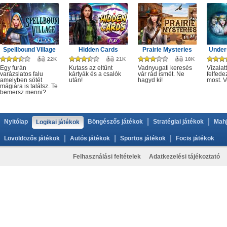
Spellbound Village
Hidden Cards
Prairie Mysteries
Under
22K
21K
18K
Egy furán
Kutass az eltűnt
Vadnyugati keresés
Vízalatt
varázslatos falu
kártyák és a csalók
vár rád ismét. Ne
felfede
amelyben sötét
után!
hagyd ki!
most. V
mágiára is találsz. Te
bemersz menni?
|
|
Nyitólap
Böngészős játékok
Stratégiai játékok
Mahj
Logikai játékok
|
|
|
Lövöldözős játékok
Autós játékok
Sportos játékok
Focis játékok
Felhasználási feltételek
Adatkezelési tájékoztató