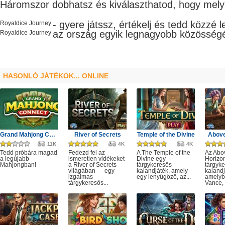
Háromszor dobhatsz és kiválaszthatod, hogy mely
- gyere játssz, értékelj és tedd közzé 
Royaldice Journey
az ország egyik legnagyobb
közösség
Royaldice Journey
HASONLÓ JÁTÉKOK... ONLINE
Grand Mahjong Connect
River of Secrets
Temple of the Divine
Above
11K
4K
4K
Tedd próbára magad
Fedezd fel az
A The Temple of the
Az Abo
a legújabb
ismeretlen vidékeket
Divine egy
Horizo
Mahjongban!
a River of Secrets
tárgykeresős
tárgyk
világában — egy
kalandjáték, amely
kalandj
izgalmas
egy lenyűgöző, az...
amelyb
tárgykeresős...
Vance, 