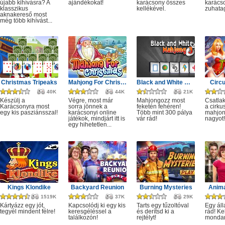
újabb kihívásra? A
ajándékokat!
karácsony összes
karácso
klasszikus
kellékével.
zuhata
aknakereső most
még több kihívást...
Christmas Tripeaks
Mahjong For Christmas
Black and White Mahjong 3
Circ
40K
44K
21K
Készülj a
Végre, most már
Mahjongozz most
Csatla
Karácsonyra most
sorra jönnek a
feketén fehéren!
a cirku
egy kis pasziánsszal!
karácsonyi online
Több mint 300 pálya
mahjon
játékok, mindjárt itt is
vár rád!
nagyot!
egy hihetetlen...
Kings Klondike
Backyard Reunion
Burning Mysteries
Anima
1519K
37K
29K
Kártyázz egy jót,
Kapcsolódj ki egy kis
Tarts egy tűzoltóval
Egy áll
tegyél mindent félre!
keresgéléssel a
és derítsd ki a
rád! Ke
találkozón!
rejtélyt!
monda