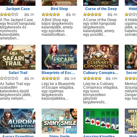
Jackpot Case
Bird Shop
Curse of the Deep
Hidd
2K
3K
4K
A The Jackpot Case
A Bird Shop egy
A Curse of the Deep
A Hidd
egy feszült hangulatú
bájos tárgykeresős
egy sötét hangulatú
izgalm
tárgykeresős és
kalandjáték, amely
tárgykeresős
játék, 
nyomozós
egy egzotikus
kalandjáték, amely
hatalm
kalandjáték,
madárboltban...
egy pusztító...
szórako
amelyben...
Safari Trail
Blueprints of Escape
Culinary Conspiracy
Secret
2K
11K
10K
Az Safari Trail egy
Lépj be a Blueprints
Lépj be a Culinary
Merész
szabadtéri
of Escape világába,
Conspiracy világába,
dzsung
kalandokra épülő
egy izgalmas
egy luxus
mélyére
tárgykeresős játék,
tárgykeresős
környezetben
Zangar
amely mélyen...
kalandjátékba,...
játszódó
egy mag
tárgykeresős...
Aurora Expedition
Shiny Smile
Amazing Klondike Solitaire
Mahj