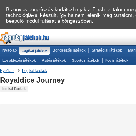
Bizonyos böngészők korlátozhatják a Flash tartalom megj
technológiával készült, így ha nem jelenik meg tartalom,
beépülő modul futását a böngészőben.
|
|
Nyitólap
Böngészős játékok
Stratégiai játékok
Mahj
Logikai játékok
|
|
|
Lövöldözős játékok
Autós játékok
Sportos játékok
Focis játékok
Nyitólap
Logikai játékok
Royaldice Journey
logikai játékok