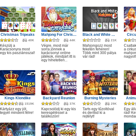
Christmas Tripeaks
Mahjong For Christmas
Black and White Mahjong 3
Circ
40K
44K
21K
Készülj a
Végre, most már
Mahjongozz most
Csatla
Karácsonyra most
sorra jönnek a
feketén fehéren!
a cirku
egy kis pasziánsszal!
karácsonyi online
Több mint 300 pálya
mahjon
játékok, mindjárt itt is
vár rád!
nagyot!
egy hihetetlen...
Kings Klondike
Backyard Reunion
Burning Mysteries
Anima
1519K
37K
29K
Kártyázz egy jót,
Kapcsolódj ki egy kis
Tarts egy tűzoltóval
Egy áll
tegyél mindent félre!
keresgéléssel a
és derítsd ki a
rád! Ke
találkozón!
rejtélyt!
monda