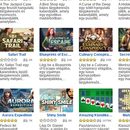
A The Jackpot Case
A Bird Shop egy
A Curse of the Deep
A Hidd
egy feszült hangulatú
bájos tárgykeresős
egy sötét hangulatú
izgalm
tárgykeresős és
kalandjáték, amely
tárgykeresős
játék, 
nyomozós
egy egzotikus
kalandjáték, amely
hatalm
kalandjáték,
madárboltban...
egy pusztító...
szórako
amelyben...
Safari Trail
Blueprints of Escape
Culinary Conspiracy
Secret
2K
11K
10K
Az Safari Trail egy
Lépj be a Blueprints
Lépj be a Culinary
Merész
szabadtéri
of Escape világába,
Conspiracy világába,
dzsung
kalandokra épülő
egy izgalmas
egy luxus
mélyére
tárgykeresős játék,
tárgykeresős
környezetben
Zangar
amely mélyen...
kalandjátékba,...
játszódó
egy mag
tárgykeresős...
Aurora Expedition
Shiny Smile
Amazing Klondike Solitaire
Mahj
7K
4K
1079K
Fedezz fel
Lépj Dr. Daniel
Pasziánszozz és
Klassz
elhagyatott
Shine, a vidám és
szórakozzz nálunk!
semmi