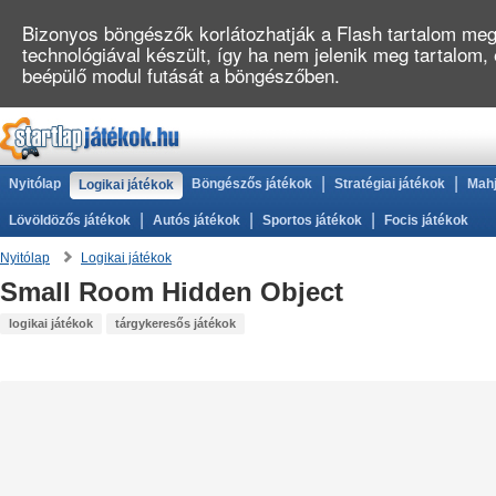
Bizonyos böngészők korlátozhatják a Flash tartalom megj
technológiával készült, így ha nem jelenik meg tartalom,
beépülő modul futását a böngészőben.
|
|
Nyitólap
Böngészős játékok
Stratégiai játékok
Mahj
Logikai játékok
|
|
|
Lövöldözős játékok
Autós játékok
Sportos játékok
Focis játékok
Nyitólap
Logikai játékok
Small Room Hidden Object
logikai játékok
tárgykeresős játékok