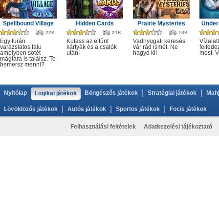
Spellbound Village
Hidden Cards
Prairie Mysteries
Under
22K
21K
18K
Egy furán
Kutass az eltűnt
Vadnyugati keresés
Vízalatt
varázslatos falu
kártyák és a csalók
vár rád ismét. Ne
felfede
amelyben sötét
után!
hagyd ki!
most. V
mágiára is találsz. Te
bemersz menni?
|
|
Nyitólap
Böngészős játékok
Stratégiai játékok
Mahj
Logikai játékok
|
|
|
Lövöldözős játékok
Autós játékok
Sportos játékok
Focis játékok
Felhasználási feltételek
Adatkezelési tájékoztató