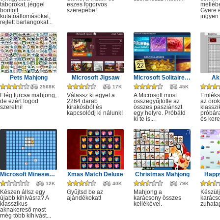
táborokat, jéggel
eszes fogorvos
melléb
borított
szerepébe!
Gyere é
kutatóállomásokat,
ingyen e
rejtett barlangokat...
Pets Mahjong
Microsoft Jigsaw
Microsoft Solitaire Collection
Ak
2568K
17K
45K
Elég furcsa mahjong,
Válassz ki egyet a
A Microsoft most
Emléks
de ezért fogod
2264 darab
összegyűjtötte az
az örök
szeretni!
kirakósból és
összes pasziánszt
klassz
kapcsolódj ki nálunk!
egy helyre. Próbáld
próbár
ki te is...
és kere
Microsoft Minesweeper
Xmas Match Deluxe
Christmas Mahjong
Happ
12K
40K
79K
Készen állsz egy
Gyűjtsd be az
Mahjong a
Készülj
újabb kihívásra? A
ajándékokat!
karácsony összes
karácso
klasszikus
kellékével.
zuhata
aknakereső most
még több kihívást...