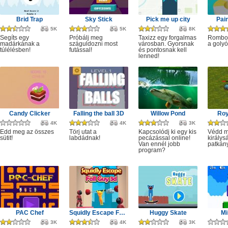
Brid Trap
Sky Stick
Pick me up city
Pai
5K
5K
8K
Segíts egy
Próbálj meg
Taxizz egy forgalmas
Rombol
madárkának a
száguldozni most
városban. Gyorsnak
a golyó
túlélésben!
futással!
és pontosnak kell
lenned!
Candy Clicker
Falling the ball 3D
Willow Pond
Roy
4K
4K
3K
Edd meg az összes
Törj utat a
Kapcsolódj ki egy kis
Védd m
sütit!
labdádnak!
pecázással online!
királys
Van ennél jobb
patkány
program?
PAC Chef
Squidly Escape Fall Guy 3D
Huggy Skate
Mi
3K
4K
3K