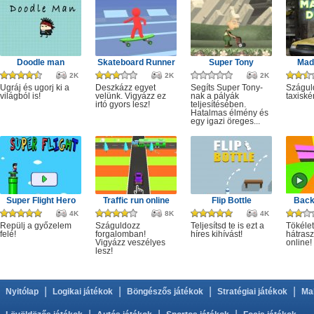
Doodle man
Skateboard Runner
Super Tony
Mad 
2K
2K
2K
Ugráj és ugorj ki a
Deszkázz egyet
Segíts Super Tony-
Szágul
világból is!
velünk. Vigyázz ez
nak a pályák
taxiské
irtó gyors lesz!
teljesítésében.
Hatalmas élmény és
egy igazi öreges...
Super Flight Hero
Traffic run online
Flip Bottle
Back
4K
8K
4K
Repülj a győzelem
Száguldozz
Teljesítsd te is ezt a
Tökélet
felé!
forgalomban!
híres kihívást!
hátrasz
Vigyázz veszélyes
online!
lesz!
|
|
|
|
Nyitólap
Logikai játékok
Böngészős játékok
Stratégiai játékok
Ma