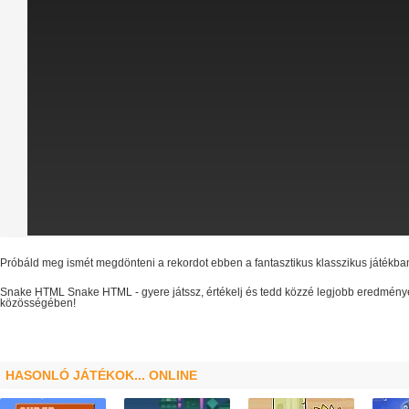
Próbáld meg ismét megdönteni a rekordot ebben a fantasztikus klasszikus játékba
Snake HTML
Snake HTML
- gyere játssz, értékelj és tedd közzé legjobb eredmény
közösségében!
HASONLÓ JÁTÉKOK... ONLINE