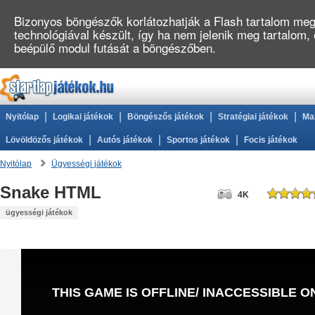
Bizonyos böngészők korlátozhatják a Flash tartalom megj
technológiával készült, így ha nem jelenik meg tartalom,
beépülő modul futását a böngészőben.
|
|
|
|
Nyitólap
Logikai játékok
Böngészős játékok
Stratégiai játékok
Ma
|
|
|
Lövöldözős játékok
Autós játékok
Sportos játékok
Focis játékok
Nyitólap
Ügyességi játékok
Snake HTML
4K
ügyességi játékok