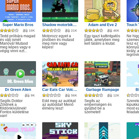
Super Mario Bros
Shadow motorbike rider game
Adam and Eve 2
10K
21K
46K
Tedd próbára magad
Motorozz egyet a
Egy igazi kattintgatós
Ne hig
és válj ismét
jövőben és mutasd
játék, amelyben meg
szeme
Marióvá! Mutasd
meg mire vagy
kell találni a kiutat.
lesz ez
meg képes vagy e
képes!
könnyű,
végig vinni ezt...
király, 
legrövi
Dr Green Alien
Car Eats Car Volcanic Adventure
Garbage Rampage
B
9K
56K
12K
Segíts Doktor
Edd meg az autókat
Segíts az
Szerete
Zöldnek a
az autóddal! Menő
emberiségen és
kipukka
földönkívülinek!
élmény lesz!
gyűjtsd be a
most ez
Fontos küldetése
szemetet!
feladat
van!