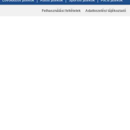
|
|
|
Lövöldözős játékok
Autós játékok
Sportos játékok
Focis játékok
Felhasználási feltételek
Adatkezelési tájékoztató