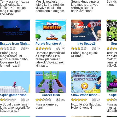
Térj vissza ehhez az
Most kivételesen
Segíts Huggy-nak a
Sok kic
igazi kalsszikus
lefelé kell jutnod, de
fura mégis aranyos
megy!
játékhoz és mutasd
vigyázz most még
szörnyicskének a
meg ki az igazi
nehezebb a dolgod!
deszkázásban!
PACMAN!
Escape from Nightmare
Purple Monster Adventure
Into Space2
Stu
3K
3K
4K
Próbálj meg
Harcolj a gombákkal
Próbálj meg eljutni
Tedd p
megszabadulni
és teljesítsd ezt a
az űrbe!
az ext
ebből a rémálomból.
remek platformer
motoro
Ügyesnek kell
játékot. Vigyázz sok
tanulj 
lenned hozzá!
kihívás...
trükkök
Squid gamer runner obstacle
Career rush
Snow White hidden stars
Super
3K
2K
2K
A Squid game ismét
Fuss a karriered
Hozd le a csillagokat
Fuss az
futásra kényszerít. Te
után!
Hófehérkének!
most a 
készen állsz?
világáb