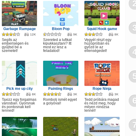
Garbage Rampage
Bloon Pop
Squid Hook game
12K
9K
8K
Segíts az
Szereted a lufikat
Vegyél részt egy
emberiségen és
kipukkasztani? Itt
húzópróbán és
gyűjtsd be a
most ez lesz a
győzd le az
szemetet!
feladatod!
ellenségedet!
Pick me up city
Painting Rings
Rope Ninja
8K
3K
3K
Taxizz egy forgalmas
Rombolj ismét egyet
Tedd próbára magad
városban. Gyorsnak
a golyóval!
és nézd meg, hogy
és pontosnak kell
milyen nindzsa
lenned!
lennél!