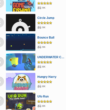
2
9K
Circle Jump
3
9K
Bounce Ball
4
9K
UNDERWATER CYCLING
5
8K
Hungry Harry
6
8K
Ufo Run
7
8K