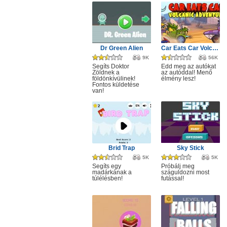
Dr Green Alien
Car Eats Car Volcanic Adventure
9K
56K
Segíts Doktor
Edd meg az autókat
Zöldnek a
az autóddal! Menő
földönkívülinek!
élmény lesz!
Fontos küldetése
van!
Brid Trap
Sky Stick
5K
5K
Segíts egy
Próbálj meg
madárkának a
száguldozni most
túlélésben!
futással!