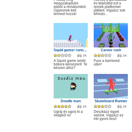
megszabadulni
és teljesítsd ezt a
ebből a rémálomból.
remek platformer
Ügyesnek kell
játékot. Vigyázz sok
lenned hozzá!
kihívás...
Squid gamer runner obstacle
Career rush
3K
2K
A Squid game ismét
Fuss a karriered
futásra kényszerít. Te
után!
készen állsz?
Doodle man
Skateboard Runner
2K
2K
Ugráj és ugorj ki a
Deszkázz egyet
világból is!
velünk. Vigyázz ez
irtó gyors lesz!