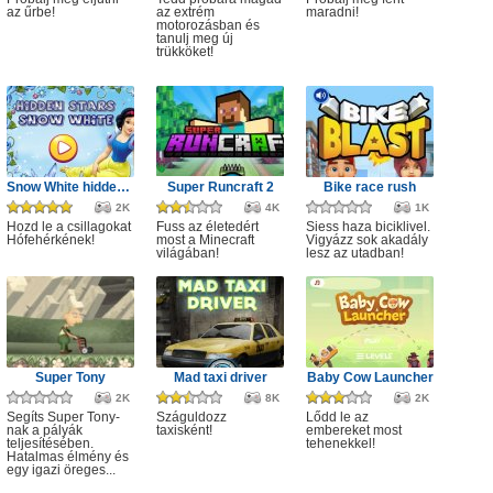
az űrbe!
az extrém
maradni!
motorozásban és
tanulj meg új
trükköket!
Snow White hidden stars
Super Runcraft 2
Bike race rush
2K
4K
1K
Hozd le a csillagokat
Fuss az életedért
Siess haza biciklivel.
Hófehérkének!
most a Minecraft
Vigyázz sok akadály
világában!
lesz az utadban!
Super Tony
Mad taxi driver
Baby Cow Launcher
2K
8K
2K
Segíts Super Tony-
Száguldozz
Lődd le az
nak a pályák
taxisként!
embereket most
teljesítésében.
tehenekkel!
Hatalmas élmény és
egy igazi öreges...