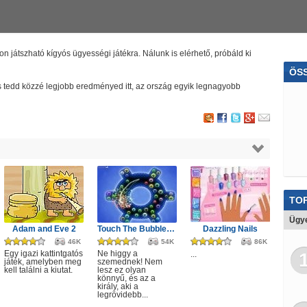
n játszható kígyós ügyességi játékra. Nálunk is elérhető, próbáld ki
ÖS
 és tedd közzé legjobb eredményed itt, az ország egyik legnagyobb
Rej
Ügy
Sc
Violett
TOP
Ügye
Adam and Eve 2
Touch The Bubbles 4
Dazzling Nails
46K
54K
86K
Egy igazi kattintgatós
Ne higgy a
...
játék, amelyben meg
szemednek! Nem
kell találni a kiutat.
lesz ez olyan
könnyű, és az a
király, aki a
legrövidebb...