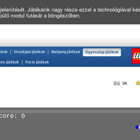
elenítését. Játékaink nagy része ezzel a technológiával kés
épülő modul futását a böngészőben.
|
|
ékok
Stratégiai játékok
Mahjong játékok
Ügyességi játékok
|
tos játékok
Focis játékok
5K