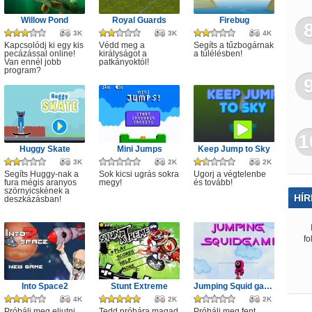
Willow Pond
Royal Guards
Firebug
3K
3K
4K
Kapcsolódj ki egy kis
Védd meg a
Segíts a tűzbogárnak
pecázással online!
királyságot a
a túlélésben!
Van ennél jobb
patkányoktól!
program?
1
Huggy Skate
Mini Jumps
Keep Jump to Sky
3K
2K
2K
Segíts Huggy-nak a
Sok kicsi ugrás sokra
Ugorj a végtelenbe
fura mégis aranyos
megy!
és tovább!
szörnyicskének a
HÍR
deszkázásban!
fo
Into Space2
Stunt Extreme
Jumping Squid game
4K
2K
2K
Próbálj meg eljutni
Tedd próbára magad
Próbálj meg fent