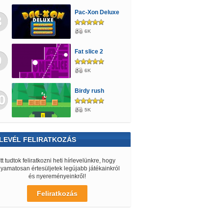
Pac-Xon Deluxe
8
6K
Fat slice 2
9
6K
Birdy rush
0
5K
LEVÉL FELIRATKOZÁS
Itt tudtok feliratkozni heti hírlevelünkre, hogy
lyamatosan értesüljetek legújabb játékainkról
és nyereményeinkről!
Feliratkozás