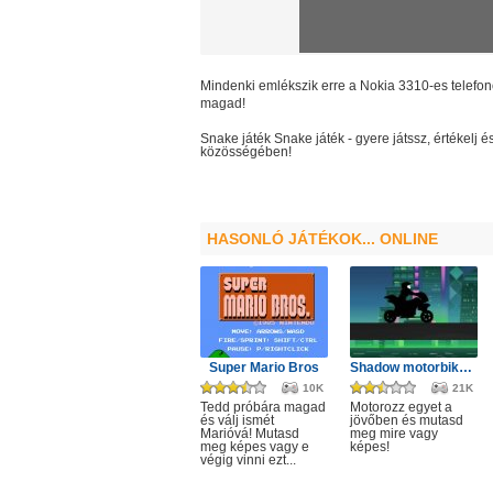
Mindenki emlékszik erre a Nokia 3310-es telefono
magad!
Snake játék
Snake játék
- gyere játssz, értékelj
közösségében!
HASONLÓ JÁTÉKOK... ONLINE
Super Mario Bros
Shadow motorbike rider game
10K
21K
Tedd próbára magad
Motorozz egyet a
és válj ismét
jövőben és mutasd
Marióvá! Mutasd
meg mire vagy
meg képes vagy e
képes!
végig vinni ezt...