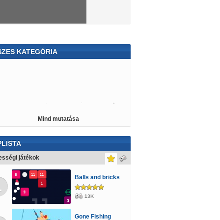
SZES KATEGÓRIA
tett tárgy
3D
Motoros
Majmos
ességi
Vicces
Szerelmes
Barbie
Pou
ooby Doo
Mario
Csókolózós
Mászkálós
Mind mutatása
a
Orvosos
LISTA
sségi játékok
Balls and bricks
1
13K
Gone Fishing