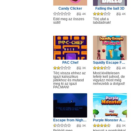
Candy Clicker
Falling the ball 3D
4K
4K
Edd meg az összes
Törj utat a
sütit!
labdádnak!
PAC Chef
Squidly Escape Fall Guy 3D
3K
4K
Térj vissza ehhez az
Most kivételesen
igazi kalsszikus
lefelé kell jutnod, de
játékhoz és mutasd
vigyázz most még
meg ki az igazi
nehezebb a dolgod!
PACMAN!
Escape from Nightmare
Purple Monster Adventure
3K
3K
Próbálj meg
Harcolj a gombákkal