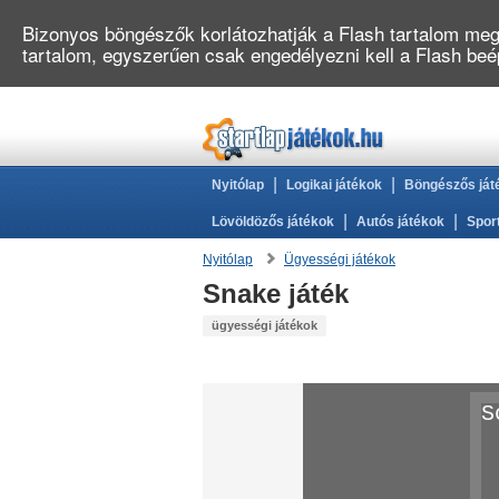
Bizonyos böngészők korlátozhatják a Flash tartalom megj
tartalom, egyszerűen csak engedélyezni kell a Flash be
|
|
Nyitólap
Logikai játékok
Böngészős ját
|
|
Lövöldözős játékok
Autós játékok
Spor
Nyitólap
Ügyességi játékok
Snake játék
ügyességi játékok