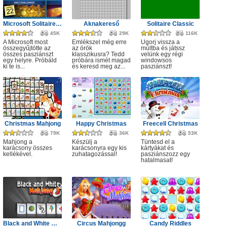
Microsoft Solitaire Collection
Aknakereső
Solitaire Classic
45K
29K
116K
A Microsoft most
Emlékszel még erre
Ugorj vissza a
összegyűjtötte az
az örök
múltba és játssz
összes pasziánszt
klasszikusra? Tedd
velünk egy régi
egy helyre. Próbáld
próbára ismét magad
windowsos
ki te is...
és keresd meg az...
pasziánszt!
Christmas Mahjong
Happy Christmas
Freecell Christmas
79K
36K
53K
Mahjong a
Készülj a
Tüntesd el a
karácsony összes
karácsonyra egy kis
kártyákat és
kellékével.
zuhatagozással!
pasziánszozz egy
hatalmasat!
Black and White Mahjong 3
Circus Mahjongg
Candy Riddles