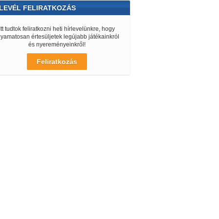
LEVÉL FELIRATKOZÁS
Itt tudtok feliratkozni heti hírlevelünkre, hogy
lyamatosan értesüljetek legújabb játékainkról
és nyereményeinkről!
Feliratkozás