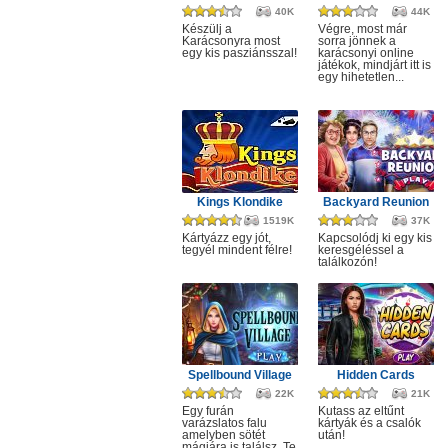
40K
44K
Készülj a
Végre, most már
Karácsonyra most
sorra jönnek a
egy kis pasziánsszal!
karácsonyi online
játékok, mindjárt itt is
egy hihetetlen...
Kings Klondike
Backyard Reunion
1519K
37K
Kártyázz egy jót,
Kapcsolódj ki egy kis
tegyél mindent félre!
keresgéléssel a
találkozón!
Spellbound Village
Hidden Cards
22K
21K
Egy furán
Kutass az eltűnt
varázslatos falu
kártyák és a csalók
amelyben sötét
után!
mágiára is találsz. Te