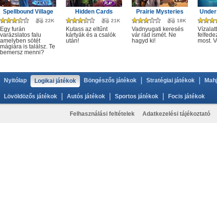
Spellbound Village
Hidden Cards
Prairie Mysteries
Under
22K
21K
18K
Egy furán
Kutass az eltűnt
Vadnyugati keresés
Vízalatt
varázslatos falu
kártyák és a csalók
vár rád ismét. Ne
felfede
amelyben sötét
után!
hagyd ki!
most. V
mágiára is találsz. Te
bemersz menni?
|
|
Nyitólap
Böngészős játékok
Stratégiai játékok
Mahj
Logikai játékok
|
|
|
Lövöldözős játékok
Autós játékok
Sportos játékok
Focis játékok
Felhasználási feltételek
Adatkezelési tájékoztató