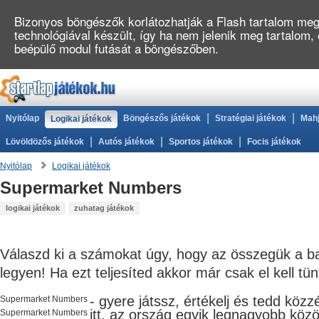
Bizonyos böngészők korlátozhatják a Flash tartalom megj
technológiával készült, így ha nem jelenik meg tartalom,
beépülő modul futását a böngészőben.
|
|
Nyitólap
Böngészős játékok
Stratégiai játékok
Mahj
Logikai játékok
|
|
|
Lövöldözős játékok
Autós játékok
Sportos játékok
Focis játékok
Nyitólap
Logikai játékok
Supermarket Numbers
logikai játékok
zuhatag játékok
Válaszd ki a számokat úgy, hogy az összegük a bal
legyen! Ha ezt teljesíted akkor már csak el kell t
- gyere játssz, értékelj és tedd kö
Supermarket Numbers
itt, az ország egyik legnagyobb
köz
Supermarket Numbers