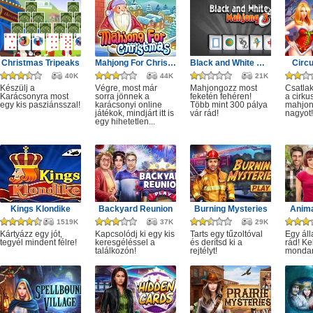
Christmas Tripeaks
Mahjong For Christmas
Black and White Mahjong 3
Circ
40K
44K
21K
Készülj a
Végre, most már
Mahjongozz most
Csatla
Karácsonyra most
sorra jönnek a
feketén fehéren!
a cirku
egy kis pasziánsszal!
karácsonyi online
Több mint 300 pálya
mahjon
játékok, mindjárt itt is
vár rád!
nagyot!
egy hihetetlen...
Kings Klondike
Backyard Reunion
Burning Mysteries
Anima
1519K
37K
29K
Kártyázz egy jót,
Kapcsolódj ki egy kis
Tarts egy tűzoltóval
Egy áll
tegyél mindent félre!
keresgéléssel a
és derítsd ki a
rád! Ke
találkozón!
rejtélyt!
monda