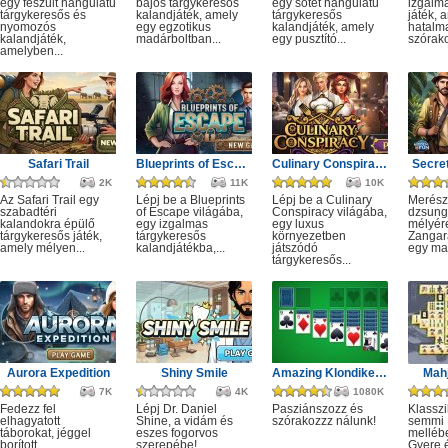
egy feszült hangulatú
bájos tárgykeresős
egy sötét hangulatú
izgalm
tárgykeresős és
kalandjáték, amely
tárgykeresős
játék, 
nyomozós
egy egzotikus
kalandjáték, amely
hatalm
kalandjáték,
madárboltban...
egy pusztító...
szórako
amelyben...
Safari Trail
Blueprints of Escape
Culinary Conspiracy
Secret
2K
11K
10K
Az Safari Trail egy
Lépj be a Blueprints
Lépj be a Culinary
Merész
szabadtéri
of Escape világába,
Conspiracy világába,
dzsung
kalandokra épülő
egy izgalmas
egy luxus
mélyére
tárgykeresős játék,
tárgykeresős
környezetben
Zangar
amely mélyen...
kalandjátékba,...
játszódó
egy mag
tárgykeresős...
Aurora Expedition
Shiny Smile
Amazing Klondike Solitaire
Mahj
7K
4K
1080K
Fedezz fel
Lépj Dr. Daniel
Pasziánszozz és
Klassz
elhagyatott
Shine, a vidám és
szórakozzz nálunk!
semmi
táborokat, jéggel
eszes fogorvos
melléb
borított
szerepébe!
Gyere é