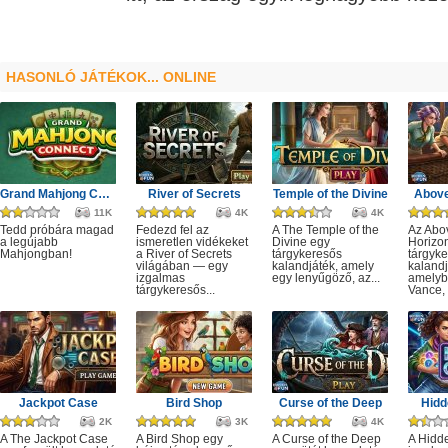
HASONLÓ JÁTÉKOK... ONLINE
Grand Mahjong Connect
River of Secrets
Temple of the Divine
Above
11K
4K
4K
Tedd próbára magad
Fedezd fel az
A The Temple of the
Az Abo
a legújabb
ismeretlen vidékeket
Divine egy
Horizo
Mahjongban!
a River of Secrets
tárgykeresős
tárgyk
világában — egy
kalandjáték, amely
kalandj
izgalmas
egy lenyűgöző, az...
amelyb
tárgykeresős...
Vance, 
Jackpot Case
Bird Shop
Curse of the Deep
Hidd
2K
3K
4K
A The Jackpot Case
A Bird Shop egy
A Curse of the Deep
A Hidd