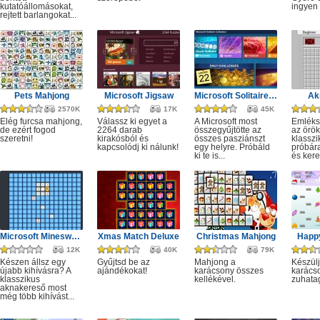
kutatóállomásokat,
ingyen e
rejtett barlangokat...
Pets Mahjong
Microsoft Jigsaw
Microsoft Solitaire Collection
Ak
2570K
17K
45K
Elég furcsa mahjong,
Válassz ki egyet a
A Microsoft most
Emléks
de ezért fogod
2264 darab
összegyűjtötte az
az örök
szeretni!
kirakósból és
összes pasziánszt
klassz
kapcsolódj ki nálunk!
egy helyre. Próbáld
próbár
ki te is...
és kere
Microsoft Minesweeper
Xmas Match Deluxe
Christmas Mahjong
Happ
12K
40K
79K
Készen állsz egy
Gyűjtsd be az
Mahjong a
Készülj
újabb kihívásra? A
ajándékokat!
karácsony összes
karácso
klasszikus
kellékével.
zuhata
aknakereső most
még több kihívást...