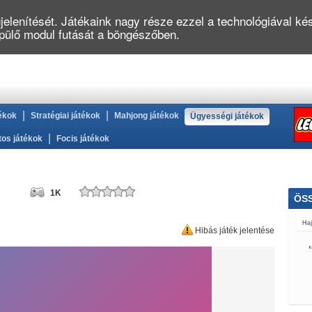
elenítését. Játékaink nagy része ezzel a technológiával kés
épülő modul futását a böngészőben.
|
|
ékok
Stratégiai játékok
Mahjong játékok
Ügyességi játékok
|
tos játékok
Focis játékok
1K
ÖS
Ha
Hibás játék jelentése
Ka
Löv
Áll