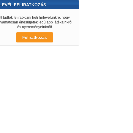
LEVÉL FELIRATKOZÁS
Itt tudtok feliratkozni heti hírlevelünkre, hogy
lyamatosan értesüljetek legújabb játékainkról
és nyereményeinkről!
Feliratkozás