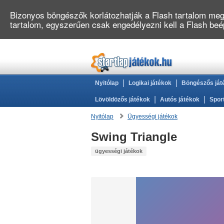
Bizonyos böngészők korlátozhatják a Flash tartalom megj
tartalom, egyszerűen csak engedélyezni kell a Flash be
|
|
Nyitólap
Logikai játékok
Böngészős ját
|
|
Lövöldözős játékok
Autós játékok
Spor
Nyitólap
Ügyességi játékok
Swing Triangle
ügyességi játékok