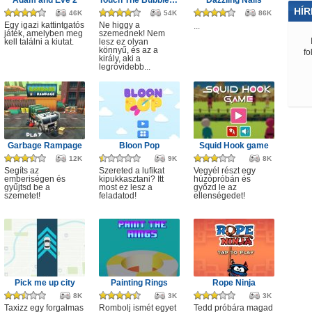
Adam and Eve 2
Touch The Bubbles 4
Dazzling Nails
HÍR
46K
54K
86K
Egy igazi kattintgatós
Ne higgy a
...
játék, amelyben meg
szemednek! Nem
kell találni a kiutat.
lesz ez olyan
könnyű, és az a
fo
király, aki a
legrövidebb...
Garbage Rampage
Bloon Pop
Squid Hook game
12K
9K
8K
Segíts az
Szereted a lufikat
Vegyél részt egy
emberiségen és
kipukkasztani? Itt
húzópróbán és
gyűjtsd be a
most ez lesz a
győzd le az
szemetet!
feladatod!
ellenségedet!
Pick me up city
Painting Rings
Rope Ninja
8K
3K
3K
Taxizz egy forgalmas
Rombolj ismét egyet
Tedd próbára magad