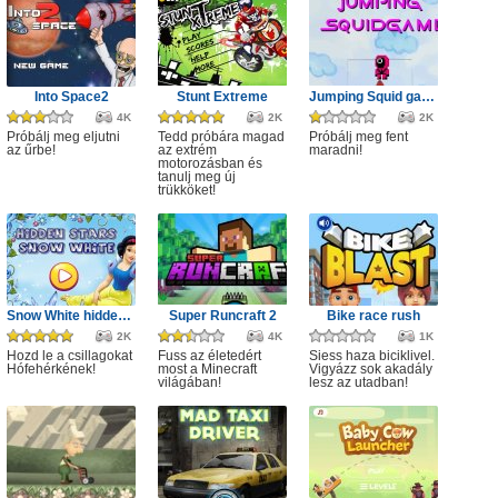
Into Space2
Stunt Extreme
Jumping Squid game
4K
2K
2K
Próbálj meg eljutni
Tedd próbára magad
Próbálj meg fent
az űrbe!
az extrém
maradni!
motorozásban és
tanulj meg új
trükköket!
Snow White hidden stars
Super Runcraft 2
Bike race rush
2K
4K
1K
Hozd le a csillagokat
Fuss az életedért
Siess haza biciklivel.
Hófehérkének!
most a Minecraft
Vigyázz sok akadály
világában!
lesz az utadban!