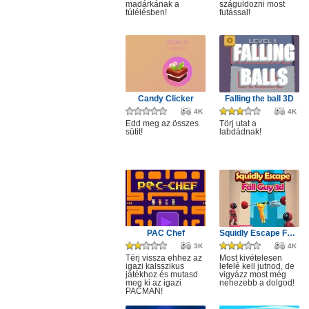
madárkának a
száguldozni most
túlélésben!
futással!
Candy Clicker
Falling the ball 3D
4K
4K
Edd meg az összes
Törj utat a
sütit!
labdádnak!
PAC Chef
Squidly Escape Fall Guy 3D
3K
4K
Térj vissza ehhez az
Most kivételesen
igazi kalsszikus
lefelé kell jutnod, de
játékhoz és mutasd
vigyázz most még
meg ki az igazi
nehezebb a dolgod!
PACMAN!