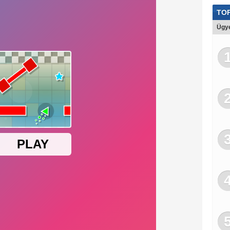
Trak
TOP
Bar
Ügye
Bus
Koc
Leg
Gol
Áll