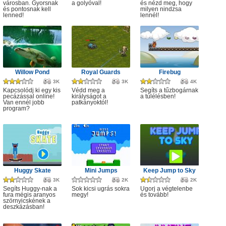
városban. Gyorsnak
a golyóval!
és nézd meg, hogy
és pontosnak kell
milyen nindzsa
lenned!
lennél!
Willow Pond
Royal Guards
Firebug
3K
3K
4K
Kapcsolódj ki egy kis
Védd meg a
Segíts a tűzbogárnak
pecázással online!
királyságot a
a túlélésben!
Van ennél jobb
patkányoktól!
program?
Huggy Skate
Mini Jumps
Keep Jump to Sky
3K
2K
2K
Segíts Huggy-nak a
Sok kicsi ugrás sokra
Ugorj a végtelenbe
fura mégis aranyos
megy!
és tovább!
szörnyicskének a
deszkázásban!