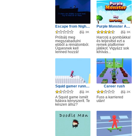
Escape from Nightmare
Purple Monster Adventure
3K
3K
Próbálj meg
Harcolj a gombákkal
megszabadulni
és teljesítsd ezt a
ebből a rémálomból.
remek platformer
Ügyesnek kell
játékot. Vigyázz sok
lenned hozzá!
kihívás...
Squid gamer runner obstacle
Career rush
3K
2K
A Squid game ismét
Fuss a karriered
futásra kényszerít. Te
után!
készen állsz?