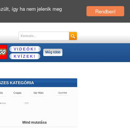
zült, így ha nem jelenik meg
Rendben!
VIDEÓK!
Még több
KVÍZEK!
SZES KATEGÓRIA
jós
Csigás
Star Wars
Ügyességi
mionos
Berendezős
Építős
Puzzle
öldözős
Orvosos
Cápás
Delfines
Mind mutatása
atos
Ben 10
Kvíz
Pókemberes