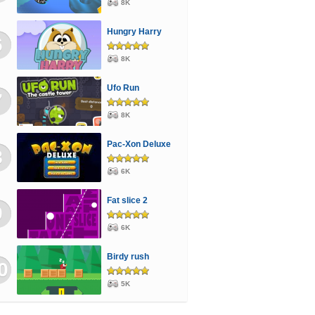
8K
Hungry Harry
6
8K
Ufo Run
7
8K
Pac-Xon Deluxe
8
6K
Fat slice 2
9
6K
Birdy rush
0
5K