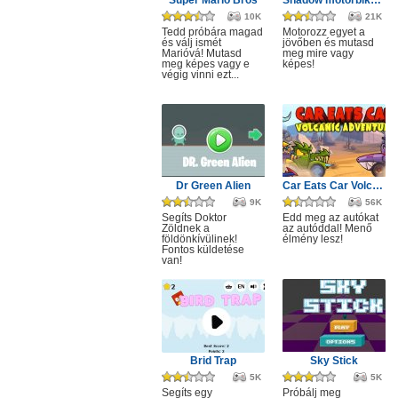
Super Mario Bros
Shadow motorbike rider game
10K
21K
Tedd próbára magad
Motorozz egyet a
és válj ismét
jövőben és mutasd
Marióvá! Mutasd
meg mire vagy
meg képes vagy e
képes!
végig vinni ezt...
Dr Green Alien
Car Eats Car Volcanic Adventure
9K
56K
Segíts Doktor
Edd meg az autókat
Zöldnek a
az autóddal! Menő
földönkívülinek!
élmény lesz!
Fontos küldetése
van!
Brid Trap
Sky Stick
5K
5K
Segíts egy
Próbálj meg