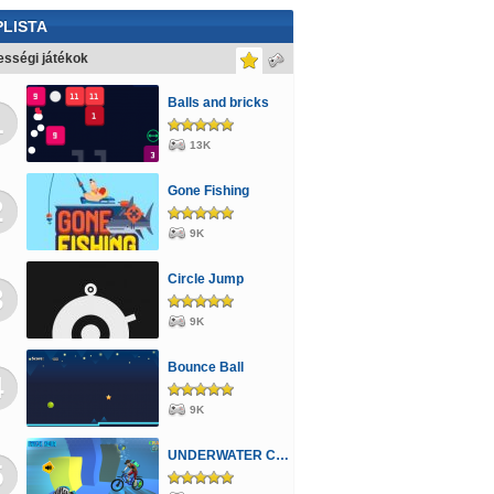
toros
3D
Pónis
Mászkálós
Repülős
LISTA
bie
Motoros
Kijutós
Katonás
Pou
sségi játékok
zos
Hercegnős
Angry Birds
Farmos
Balls and bricks
1
sis
Rajzolós
Scooby Doo
Violetta
13K
jobb
Vicces
Öltöztetős
Háborús
Sütős
Gone Fishing
2
yós
Monster High
Lányos
Logikai
9K
atkertes
Rejtett tárgy
Circle Jump
3
9K
Bounce Ball
4
9K
UNDERWATER CYCLING
5