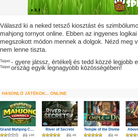
Válaszd ki a neked tetsző kiosztást és szimbólumo
mahjong tornyot online. Ebben az ingyenes logikai 
megszokott módon mennek a dolgok. Nézd meg vi
nem lenne tiszta.
- gyere játssz, értékelj és tedd közzé legjobb 
Taipei
ország egyik legnagyobb
közösségében!
Taipei
HASONLÓ JÁTÉKOK... ONLINE
Grand Mahjong Connect
River of Secrets
Temple of the Divine
Above
10K
4K
4K