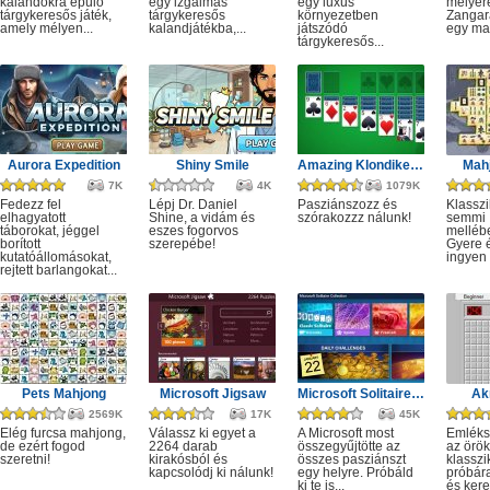
kalandokra épülő
egy izgalmas
egy luxus
mélyére
tárgykeresős játék,
tárgykeresős
környezetben
Zangar
amely mélyen...
kalandjátékba,...
játszódó
egy mag
tárgykeresős...
Aurora Expedition
Shiny Smile
Amazing Klondike Solitaire
Mahj
7K
4K
1079K
Fedezz fel
Lépj Dr. Daniel
Pasziánszozz és
Klassz
elhagyatott
Shine, a vidám és
szórakozzz nálunk!
semmi
táborokat, jéggel
eszes fogorvos
melléb
borított
szerepébe!
Gyere é
kutatóállomásokat,
ingyen e
rejtett barlangokat...
Pets Mahjong
Microsoft Jigsaw
Microsoft Solitaire Collection
Ak
2569K
17K
45K
Elég furcsa mahjong,
Válassz ki egyet a
A Microsoft most
Emléks
de ezért fogod
2264 darab
összegyűjtötte az
az örök
szeretni!
kirakósból és
összes pasziánszt
klassz
kapcsolódj ki nálunk!
egy helyre. Próbáld
próbár
ki te is...
és kere