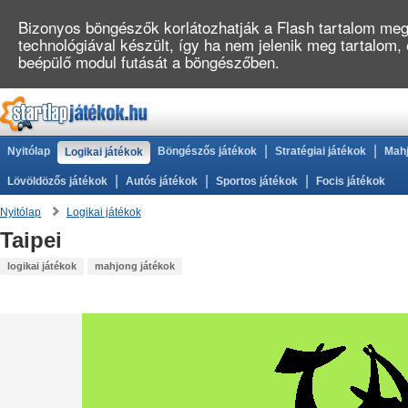
Bizonyos böngészők korlátozhatják a Flash tartalom megj
technológiával készült, így ha nem jelenik meg tartalom,
beépülő modul futását a böngészőben.
|
|
Nyitólap
Böngészős játékok
Stratégiai játékok
Mahj
Logikai játékok
|
|
|
Lövöldözős játékok
Autós játékok
Sportos játékok
Focis játékok
Nyitólap
Logikai játékok
Taipei
logikai játékok
mahjong játékok