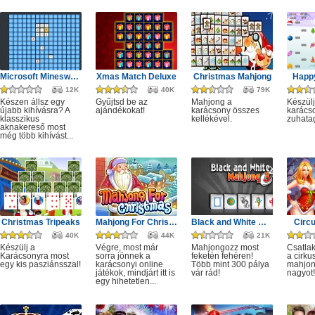
Microsoft Minesweeper
Xmas Match Deluxe
Christmas Mahjong
Happ
12K
40K
79K
Készen állsz egy
Gyűjtsd be az
Mahjong a
Készülj
újabb kihívásra? A
ajándékokat!
karácsony összes
karácso
klasszikus
kellékével.
zuhata
aknakereső most
még több kihívást...
Christmas Tripeaks
Mahjong For Christmas
Black and White Mahjong 3
Circ
40K
44K
21K
Készülj a
Végre, most már
Mahjongozz most
Csatla
Karácsonyra most
sorra jönnek a
feketén fehéren!
a cirku
egy kis pasziánsszal!
karácsonyi online
Több mint 300 pálya
mahjon
játékok, mindjárt itt is
vár rád!
nagyot!
egy hihetetlen...