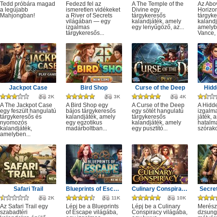
Tedd próbára magad
Fedezd fel az
A The Temple of the
Az Abo
a legújabb
ismeretlen vidékeket
Divine egy
Horizo
Mahjongban!
a River of Secrets
tárgykeresős
tárgyk
világában — egy
kalandjáték, amely
kalandj
izgalmas
egy lenyűgöző, az...
amelyb
tárgykeresős...
Vance, 
Jackpot Case
Bird Shop
Curse of the Deep
Hidd
2K
3K
4K
A The Jackpot Case
A Bird Shop egy
A Curse of the Deep
A Hidd
egy feszült hangulatú
bájos tárgykeresős
egy sötét hangulatú
izgalm
tárgykeresős és
kalandjáték, amely
tárgykeresős
játék, 
nyomozós
egy egzotikus
kalandjáték, amely
hatalm
kalandjáték,
madárboltban...
egy pusztító...
szórako
amelyben...
Safari Trail
Blueprints of Escape
Culinary Conspiracy
Secret
2K
11K
10K
Az Safari Trail egy
Lépj be a Blueprints
Lépj be a Culinary
Merész
szabadtéri
of Escape világába,
Conspiracy világába,
dzsung