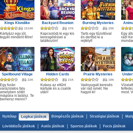
Kings Klondike
Backyard Reunion
Burning Mysteries
Anima
1519K
37K
29K
Kártyázz egy jót,
Kapcsolódj ki egy kis
Tarts egy tűzoltóval
Egy áll
tegyél mindent félre!
keresgéléssel a
és derítsd ki a
rád! Ke
találkozón!
rejtélyt!
monda
Spellbound Village
Hidden Cards
Prairie Mysteries
Under
22K
21K
18K
Egy furán
Kutass az eltűnt
Vadnyugati keresés
Vízalatt
varázslatos falu
kártyák és a csalók
vár rád ismét. Ne
felfede
amelyben sötét
után!
hagyd ki!
most. V
mágiára is találsz. Te
bemersz menni?
|
|
Nyitólap
Böngészős játékok
Stratégiai játékok
Mahj
Logikai játékok
|
|
|
Lövöldözős játékok
Autós játékok
Sportos játékok
Focis játékok