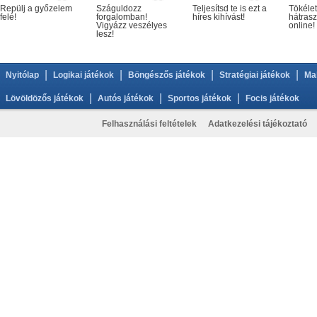
Repülj a győzelem
Száguldozz
Teljesítsd te is ezt a
Tökélet
felé!
forgalomban!
híres kihívást!
hátrasz
Vigyázz veszélyes
online!
lesz!
|
|
|
|
Nyitólap
Logikai játékok
Böngészős játékok
Stratégiai játékok
Ma
|
|
|
Lövöldözős játékok
Autós játékok
Sportos játékok
Focis játékok
Felhasználási feltételek
Adatkezelési tájékoztató