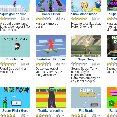
Squid gamer runner obstacle
Career rush
Snow White hidden stars
Super
3K
2K
2K
A Squid game ismét
Fuss a karriered
Hozd le a csillagokat
Fuss az
futásra kényszerít. Te
után!
Hófehérkének!
most a 
készen állsz?
világáb
Doodle man
Skateboard Runner
Super Tony
Mad 
2K
2K
2K
Ugráj és ugorj ki a
Deszkázz egyet
Segíts Super Tony-
Szágul
világból is!
velünk. Vigyázz ez
nak a pályák
taxiské
irtó gyors lesz!
teljesítésében.
Hatalmas élmény és
egy igazi öreges...
Super Flight Hero
Traffic run online
Flip Bottle
Back
4K
8K
4K