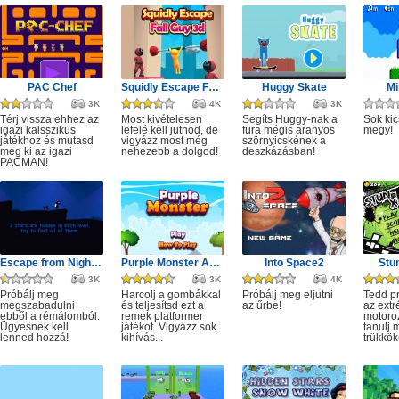
PAC Chef
Squidly Escape Fall Guy 3D
Huggy Skate
Mi
3K
4K
3K
Térj vissza ehhez az
Most kivételesen
Segíts Huggy-nak a
Sok kic
igazi kalsszikus
lefelé kell jutnod, de
fura mégis aranyos
megy!
játékhoz és mutasd
vigyázz most még
szörnyicskének a
meg ki az igazi
nehezebb a dolgod!
deszkázásban!
PACMAN!
Escape from Nightmare
Purple Monster Adventure
Into Space2
Stu
3K
3K
4K
Próbálj meg
Harcolj a gombákkal
Próbálj meg eljutni
Tedd p
megszabadulni
és teljesítsd ezt a
az űrbe!
az ext
ebből a rémálomból.
remek platformer
motoro
Ügyesnek kell
játékot. Vigyázz sok
tanulj 
lenned hozzá!
kihívás...
trükkök