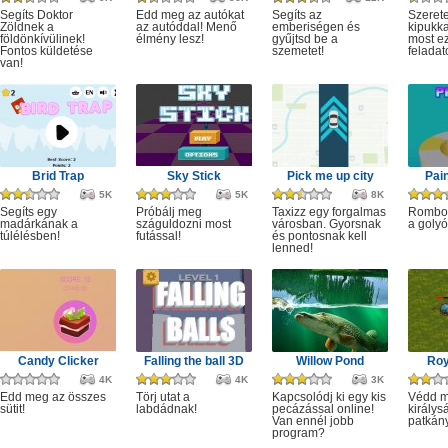
Segíts Doktor
Edd meg az autókat
Segíts az
Szerete
Zöldnek a
az autóddal! Menő
emberiségen és
kipukka
földönkívülinek!
élmény lesz!
gyűjtsd be a
most ez
Fontos küldetése
szemetet!
feladat
van!
Brid Trap
Sky Stick
Pick me up city
Pai
5K
5K
8K
Segíts egy
Próbálj meg
Taxizz egy forgalmas
Rombol
madárkának a
száguldozni most
városban. Gyorsnak
a golyó
túlélésben!
futással!
és pontosnak kell
lenned!
Candy Clicker
Falling the ball 3D
Willow Pond
Roy
4K
4K
3K
Edd meg az összes
Törj utat a
Kapcsolódj ki egy kis
Védd m
sütit!
labdádnak!
pecázással online!
királys
Van ennél jobb
patkány
program?