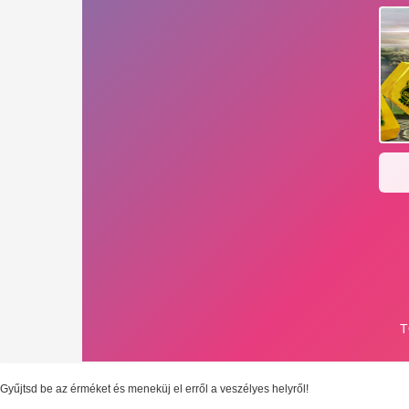
Gyűjtsd be az érméket és meneküj el erről a veszélyes helyről!