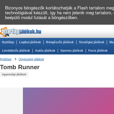
Bizonyos böngészők korlátozhatják a Flash tartalom megj
technológiával készült, így ha nem jelenik meg tartalom,
beépülő modul futását a böngészőben.
|
|
|
|
Nyitólap
Logikai játékok
Böngészős játékok
Stratégiai játékok
Ma
|
|
|
Lövöldözős játékok
Autós játékok
Sportos játékok
Focis játékok
Nyitólap
Ügyességi játékok
Tomb Runner
ügyességi játékok