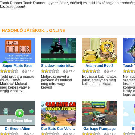
Tomb Runner
Tomb Runner
- gyere játssz, értékelj és tedd közzé legjobb eredmén
közösségében!
HASONLÓ JÁTÉKOK... ONLINE
Super Mario Bros
Shadow motorbike rider game
Adam and Eve 2
10K
21K
46K
Tedd próbára magad
Motorozz egyet a
Egy igazi kattintgatós
Ne hig
és válj ismét
jövőben és mutasd
játék, amelyben meg
szeme
Marióvá! Mutasd
meg mire vagy
kell találni a kiutat.
lesz ez
meg képes vagy e
képes!
könnyű,
végig vinni ezt...
király, 
legrövi
Dr Green Alien
Car Eats Car Volcanic Adventure
Garbage Rampage
B
9K
56K
12K