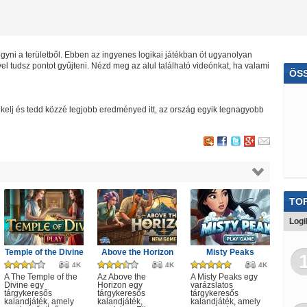
gyni a területből. Ebben az ingyenes logikai játékban öt ugyanolyan
 tudsz pontot gyűjteni. Nézd meg az alul található videónkat, ha valami
ÖS
Car
tékelj és tedd közzé legjobb eredményed itt, az ország egyik legnagyobb
Spo
Há
TOP
Logi
Temple of the Divine
Above the Horizon
Misty Peaks
4K
4K
4K
A The Temple of the
Az Above the
A Misty Peaks egy
Divine egy
Horizon egy
varázslatos
tárgykeresős
tárgykeresős
tárgykeresős
kalandjáték, amely
kalandjáték,
kalandjáték, amely