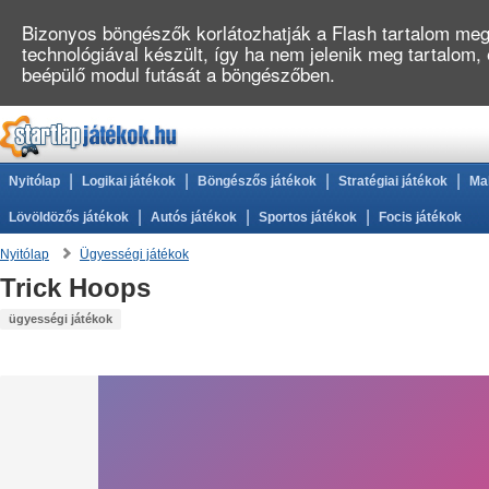
Bizonyos böngészők korlátozhatják a Flash tartalom megj
technológiával készült, így ha nem jelenik meg tartalom,
beépülő modul futását a böngészőben.
|
|
|
|
Nyitólap
Logikai játékok
Böngészős játékok
Stratégiai játékok
Ma
|
|
|
Lövöldözős játékok
Autós játékok
Sportos játékok
Focis játékok
Nyitólap
Ügyességi játékok
Trick Hoops
ügyességi játékok