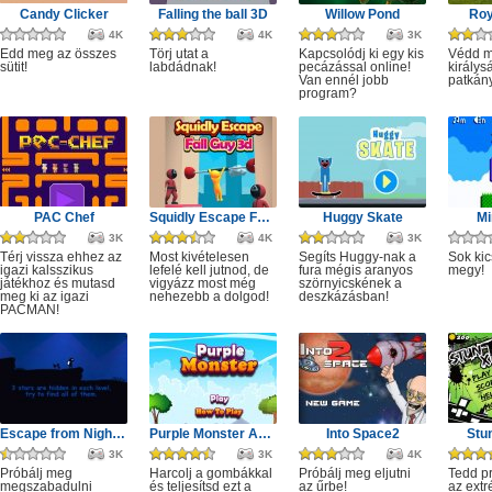
Candy Clicker
Falling the ball 3D
Willow Pond
Roy
4K
4K
3K
Edd meg az összes
Törj utat a
Kapcsolódj ki egy kis
Védd m
sütit!
labdádnak!
pecázással online!
királys
Van ennél jobb
patkány
program?
PAC Chef
Squidly Escape Fall Guy 3D
Huggy Skate
Mi
3K
4K
3K
Térj vissza ehhez az
Most kivételesen
Segíts Huggy-nak a
Sok kic
igazi kalsszikus
lefelé kell jutnod, de
fura mégis aranyos
megy!
játékhoz és mutasd
vigyázz most még
szörnyicskének a
meg ki az igazi
nehezebb a dolgod!
deszkázásban!
PACMAN!
Escape from Nightmare
Purple Monster Adventure
Into Space2
Stu
3K
3K
4K
Próbálj meg
Harcolj a gombákkal
Próbálj meg eljutni
Tedd p
megszabadulni
és teljesítsd ezt a
az űrbe!
az ext