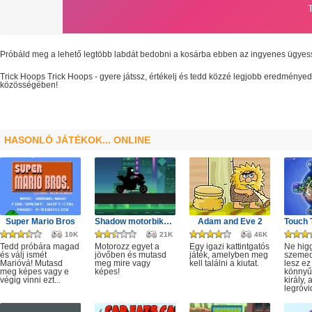
Próbáld meg a lehető legtöbb labdát bedobni a kosárba ebben az ingyenes ügyes
Trick Hoops
Trick Hoops
- gyere játssz, értékelj és tedd közzé legjobb eredményed
közösségében!
HASONLÓ JÁTÉKOK... ONLINE
Super Mario Bros
Shadow motorbike rider game
Adam and Eve 2
10K
21K
46K
Tedd próbára magad
Motorozz egyet a
Egy igazi kattintgatós
Ne hig
és válj ismét
jövőben és mutasd
játék, amelyben meg
szeme
Marióvá! Mutasd
meg mire vagy
kell találni a kiutat.
lesz ez
meg képes vagy e
képes!
könnyű,
végig vinni ezt...
király, 
legrövi