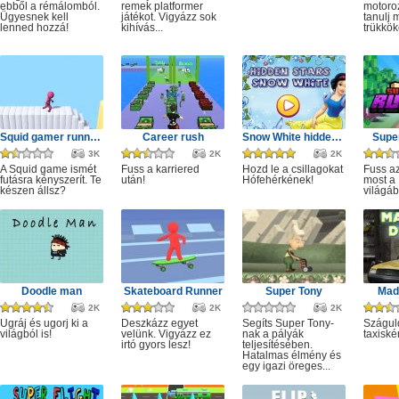
ebből a rémálomból.
remek platformer
motoro
Ügyesnek kell
játékot. Vigyázz sok
tanulj 
lenned hozzá!
kihívás...
trükkök
Squid gamer runner obstacle
Career rush
Snow White hidden stars
Super
3K
2K
2K
A Squid game ismét
Fuss a karriered
Hozd le a csillagokat
Fuss az
futásra kényszerít. Te
után!
Hófehérkének!
most a 
készen állsz?
világáb
Doodle man
Skateboard Runner
Super Tony
Mad 
2K
2K
2K
Ugráj és ugorj ki a
Deszkázz egyet
Segíts Super Tony-
Szágul
világból is!
velünk. Vigyázz ez
nak a pályák
taxiské
irtó gyors lesz!
teljesítésében.
Hatalmas élmény és
egy igazi öreges...