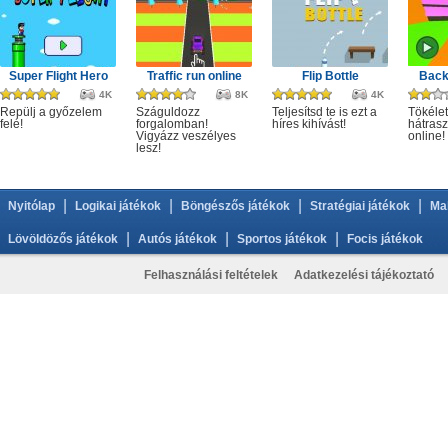
Super Flight Hero
Traffic run online
Flip Bottle
Back
4K
8K
4K
Repülj a győzelem
Száguldozz
Teljesítsd te is ezt a
Tökélet
felé!
forgalomban!
híres kihívást!
hátrasz
Vigyázz veszélyes
online!
lesz!
|
|
|
|
Nyitólap
Logikai játékok
Böngészős játékok
Stratégiai játékok
Ma
|
|
|
Lövöldözős játékok
Autós játékok
Sportos játékok
Focis játékok
Felhasználási feltételek
Adatkezelési tájékoztató