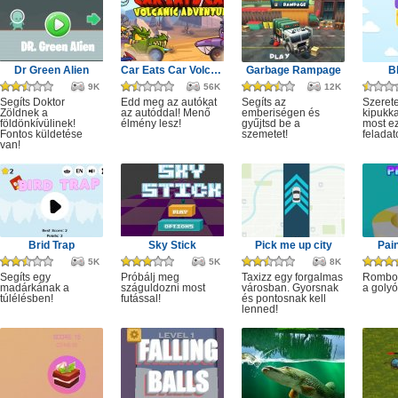
Dr Green Alien
Car Eats Car Volcanic Adventure
Garbage Rampage
B
9K
56K
12K
Segíts Doktor
Edd meg az autókat
Segíts az
Szerete
Zöldnek a
az autóddal! Menő
emberiségen és
kipukka
földönkívülinek!
élmény lesz!
gyűjtsd be a
most ez
Fontos küldetése
szemetet!
feladat
van!
Brid Trap
Sky Stick
Pick me up city
Pai
5K
5K
8K
Segíts egy
Próbálj meg
Taxizz egy forgalmas
Rombol
madárkának a
száguldozni most
városban. Gyorsnak
a golyó
túlélésben!
futással!
és pontosnak kell
lenned!