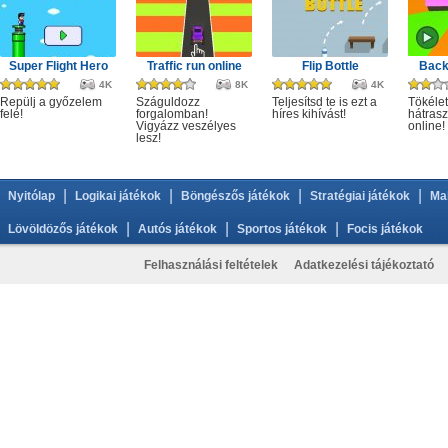
Super Flight Hero
Traffic run online
Flip Bottle
Back
4K
8K
4K
Repülj a győzelem
Száguldozz
Teljesítsd te is ezt a
Tökélet
felé!
forgalomban!
híres kihívást!
hátrasz
Vigyázz veszélyes
online!
lesz!
|
|
|
|
Nyitólap
Logikai játékok
Böngészős játékok
Stratégiai játékok
Ma
|
|
|
Lövöldözős játékok
Autós játékok
Sportos játékok
Focis játékok
Felhasználási feltételek
Adatkezelési tájékoztató