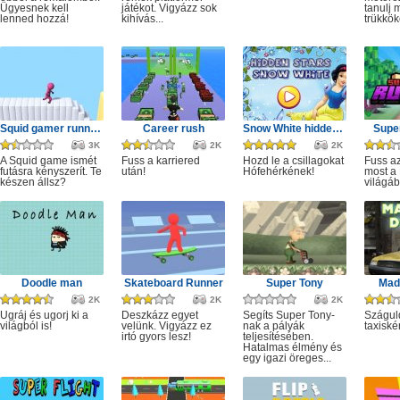
Ügyesnek kell
játékot. Vigyázz sok
tanulj 
lenned hozzá!
kihívás...
trükkök
Squid gamer runner obstacle
Career rush
Snow White hidden stars
Super
3K
2K
2K
A Squid game ismét
Fuss a karriered
Hozd le a csillagokat
Fuss az
futásra kényszerít. Te
után!
Hófehérkének!
most a 
készen állsz?
világáb
Doodle man
Skateboard Runner
Super Tony
Mad 
2K
2K
2K
Ugráj és ugorj ki a
Deszkázz egyet
Segíts Super Tony-
Szágul
világból is!
velünk. Vigyázz ez
nak a pályák
taxiské
irtó gyors lesz!
teljesítésében.
Hatalmas élmény és
egy igazi öreges...