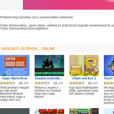
Próbáld meg irányítani ezt a szerencsétlen emberkét.
Turbo Dismounting
- gyere játssz, értékelj és tedd közzé legjobb eredményed itt,
Turbo Dismounting
közösségében!
HASONLÓ JÁTÉKOK... ONLINE
Super Mario Bros
Shadow motorbike rider game
Adam and Eve 2
10K
21K
46K
Tedd próbára magad
Motorozz egyet a
Egy igazi kattintgatós
Ne hig
és válj ismét
jövőben és mutasd
játék, amelyben meg
szeme
Marióvá! Mutasd
meg mire vagy
kell találni a kiutat.
lesz ez
meg képes vagy e
képes!
könnyű,
végig vinni ezt...
király, 
legrövi