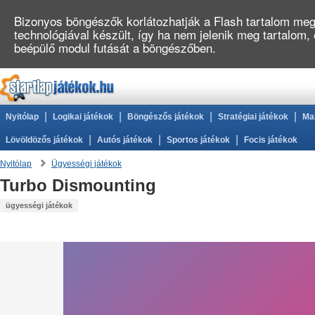
Bizonyos böngészők korlátozhatják a Flash tartalom megj
technológiával készült, így ha nem jelenik meg tartalom,
beépülő modul futását a böngészőben.
|
|
|
|
Nyitólap
Logikai játékok
Böngészős játékok
Stratégiai játékok
Ma
|
|
|
Lövöldözős játékok
Autós játékok
Sportos játékok
Focis játékok
Nyitólap
Ügyességi játékok
Turbo Dismounting
ügyességi játékok