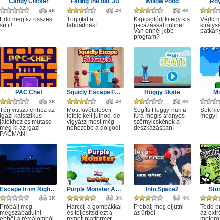
Candy Clicker
Falling the ball 3D
Willow Pond
Roy
4K
4K
3K
Edd meg az összes
Törj utat a
Kapcsolódj ki egy kis
Védd m
sütit!
labdádnak!
pecázással online!
királys
Van ennél jobb
patkány
program?
PAC Chef
Squidly Escape Fall Guy 3D
Huggy Skate
Mi
3K
4K
3K
Térj vissza ehhez az
Most kivételesen
Segíts Huggy-nak a
Sok kic
igazi kalsszikus
lefelé kell jutnod, de
fura mégis aranyos
megy!
játékhoz és mutasd
vigyázz most még
szörnyicskének a
meg ki az igazi
nehezebb a dolgod!
deszkázásban!
PACMAN!
Escape from Nightmare
Purple Monster Adventure
Into Space2
Stu
3K
3K
4K
Próbálj meg
Harcolj a gombákkal
Próbálj meg eljutni
Tedd p
megszabadulni
és teljesítsd ezt a
az űrbe!
az ext
ebből a rémálomból.
remek platformer
motoro