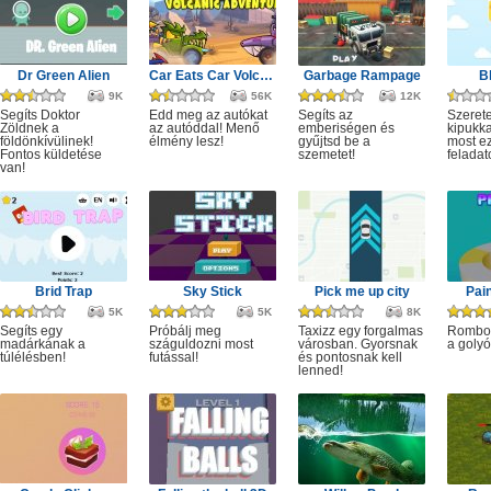
Dr Green Alien
Car Eats Car Volcanic Adventure
Garbage Rampage
B
9K
56K
12K
Segíts Doktor
Edd meg az autókat
Segíts az
Szerete
Zöldnek a
az autóddal! Menő
emberiségen és
kipukka
földönkívülinek!
élmény lesz!
gyűjtsd be a
most ez
Fontos küldetése
szemetet!
feladat
van!
Brid Trap
Sky Stick
Pick me up city
Pai
5K
5K
8K
Segíts egy
Próbálj meg
Taxizz egy forgalmas
Rombol
madárkának a
száguldozni most
városban. Gyorsnak
a golyó
túlélésben!
futással!
és pontosnak kell
lenned!