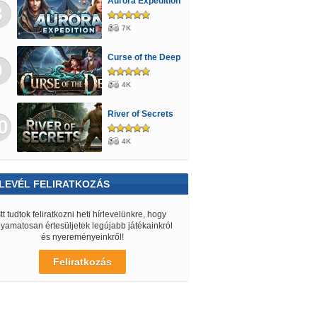
Aurora Expedition
8
7K
Curse of the Deep
9
4K
River of Secrets
0
4K
LEVÉL FELIRATKOZÁS
Itt tudtok feliratkozni heti hírlevelünkre, hogy
lyamatosan értesüljetek legújabb játékainkról
és nyereményeinkről!
Feliratkozás