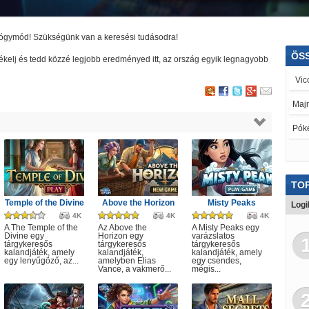
gyógymód! Szükségünk van a keresési tudásodra!
ÖS
rtékelj és tedd közzé legjobb eredményed itt, az ország egyik legnagyobb
Vic
Maj
Pók
Bön
Gye
TOP
O
Temple of the Divine
Above the Horizon
Misty Peaks
Logi
4K
4K
4K
Tár
A The Temple of the
Az Above the
A Misty Peaks egy
Divine egy
Horizon egy
varázslatos
tárgykeresős
tárgykeresős
tárgykeresős
M
kalandjáték, amely
kalandjáték,
kalandjáték, amely
egy lenyűgöző, az...
amelyben Elias
egy csendes,
Vance, a vakmerő...
mégis...
Car
Be