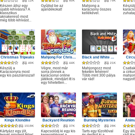
12K
40K
79K
Készen állsz egy
Gyűjtsd be az
Mahjong a
Készülj
újabb kihívásra? A
ajándékokat!
karácsony összes
karácso
klasszikus
kellékével.
zuhata
aknakereső most
még több kihívást...
Christmas Tripeaks
Mahjong For Christmas
Black and White Mahjong 3
Circ
40K
44K
21K
Készülj a
Végre, most már
Mahjongozz most
Csatla
Karácsonyra most
sorra jönnek a
feketén fehéren!
a cirku
egy kis pasziánsszal!
karácsonyi online
Több mint 300 pálya
mahjon
játékok, mindjárt itt is
vár rád!
nagyot!
egy hihetetlen...
Kings Klondike
Backyard Reunion
Burning Mysteries
Anima
1519K
37K
29K
Kártyázz egy jót,
Kapcsolódj ki egy kis
Tarts egy tűzoltóval
Egy áll
tegyél mindent félre!
keresgéléssel a
és derítsd ki a
rád! Ke