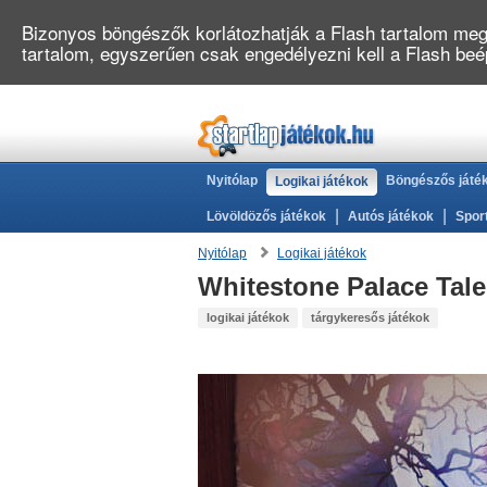
Bizonyos böngészők korlátozhatják a Flash tartalom megj
tartalom, egyszerűen csak engedélyezni kell a Flash be
Nyitólap
Böngészős játé
Logikai játékok
|
|
Lövöldözős játékok
Autós játékok
Spor
Nyitólap
Logikai játékok
Whitestone Palace Tale
logikai játékok
tárgykeresős játékok