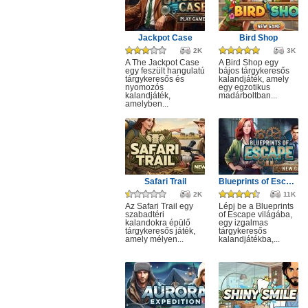
Jackpot Case
Bird Shop
2K
3K
A The Jackpot Case
A Bird Shop egy
egy feszült hangulatú
bájos tárgykeresős
tárgykeresős és
kalandjáték, amely
nyomozós
egy egzotikus
kalandjáték,
madárboltban...
amelyben...
Safari Trail
Blueprints of Escape
2K
11K
Az Safari Trail egy
Lépj be a Blueprints
szabadtéri
of Escape világába,
kalandokra épülő
egy izgalmas
tárgykeresős játék,
tárgykeresős
amely mélyen...
kalandjátékba,...