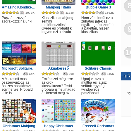
Amazing Klondike Solitaire
Mahjong Titans
Bubble Game 3
1079K
1193K
1592K
Pasziánszozz és
Klasszikus mahjong,
Nem véletlenül ez a
szórakozzz nálunk!
semmi
zuhatag játék az
mellébeszélés!
egyik legnépszerűbb
Gyere és próbáld ki
a palettán, hiszen
ingyen ezt a kiváló...
klasszikus...
1
Microsoft Solitaire Collection
Aknakereső
Solitaire Classic
45K
29K
116K
HÍR
A Microsoft most
Emlékszel még erre
Ugorj vissza a
összegyűjtötte az
az örök
múltba és játssz
összes pasziánszt
klasszikusra? Tedd
velünk egy régi
egy helyre. Próbáld
próbára ismét magad
windowsos
ki te is...
és keresd meg az...
pasziánszt!
fo
Christmas Mahjong
Happy Christmas
Freecell Christmas