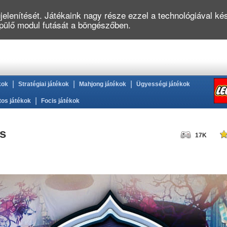
elenítését. Játékaink nagy része ezzel a technológiával kés
épülő modul futását a böngészőben.
|
|
|
kok
Stratégiai játékok
Mahjong játékok
Ügyességi játékok
|
tos játékok
Focis játékok
s
17K