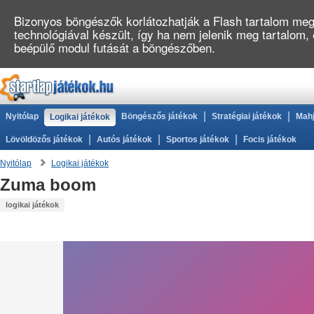
Bizonyos böngészők korlátozhatják a Flash tartalom megj
technológiával készült, így ha nem jelenik meg tartalom,
beépülő modul futását a böngészőben.
|
|
Nyitólap
Böngészős játékok
Stratégiai játékok
Mahj
Logikai játékok
|
|
|
Lövöldözős játékok
Autós játékok
Sportos játékok
Focis játékok
Nyitólap
Logikai játékok
Zuma boom
logikai játékok