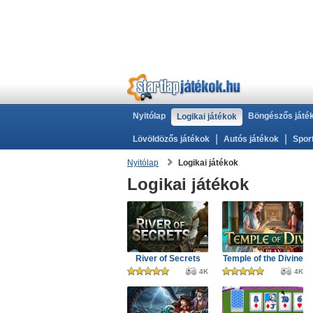
Nyitólap
Böngészős játé
Logikai játékok
|
|
Lövöldözős játékok
Autós játékok
Spor
Nyitólap
Logikai játékok
Logikai játékok
River of Secrets
Temple of the Divine
4K
4K