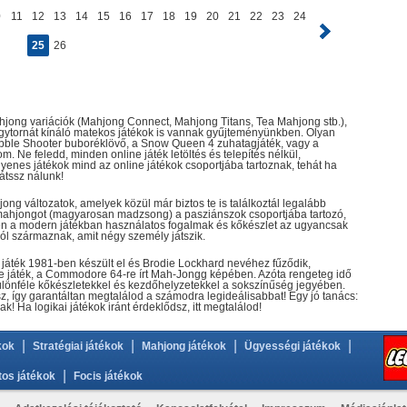
0
11
12
13
14
15
16
17
18
19
20
21
22
23
24
25
26
ahjong variációk (Mahjong Connect, Mahjong Titans, Tea Mahjong stb.),
 agytornát kínáló matekos játékok is vannak gyűjteményünkben. Olyan
 Bubble Shooter buboréklövő, a Snow Queen 4 zuhatagjáték, vagy a
m. Ne feledd, minden online játék letöltés és telepítés nélkül,
yenes játékok mind az online játékok csoportjába tartoznak, tehát ha
átssz nálunk!
ng változatok, amelyek közül már biztos te is találkoztál legalább
mahjongot (magyarosan madzsong) a pasziánszok csoportjába tartozó,
ben a modern játékban használatos fogalmak és kőkészlet az ugyancsak
ból származnak, amit négy személy játszik.
játék 1981-ben készült el és Brodie Lockhard nevéhez fűződik,
e játék, a Commodore 64-re írt Mah-Jongg képében. Azóta rengeteg idő
 különféle kőkészletekkel és kezdőhelyzetekkel a sokszínűség jegyében.
sz, így garantáltan megtalálod a számodra legideálisabbat! Egy jó tanács:
k! Ha logikai játékok iránt érdeklődsz, itt megtalálod!
|
|
|
|
kok
Stratégiai játékok
Mahjong játékok
Ügyességi játékok
|
tos játékok
Focis játékok