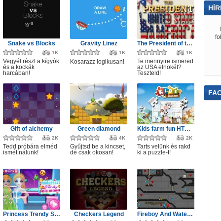
HÍR
fo
Snake vs Blocks
Gravity Linez
The President of the USA
1K
1K
1K
Vegyél részt a kígyók
Te mennyire ismered
Kosarazz logikusan!
és a kockák
az USA elnökét?
harcában!
Teszteld!
FA
Gift of alchemy
Green diamond
Kids farm fun HTML5
2K
4K
2K
Tedd próbára elméd
Gyűjtsd be a kincset,
Tarts velünk és rakd
ismét nálunk!
de csak okosan!
ki a puzzle-t!
Princess Trendy Social Networks
Checkers Legend
Fireboy And Watergirl 4