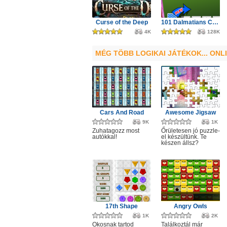
Curse of the Deep
101 Dalmatians Card Battles
4K
128K
MÉG TÖBB LOGIKAI JÁTÉKOK... ONL
Cars And Road
Awesome Jigsaw
9K
1K
Zuhatagozz most
Őrületesen jó puzzle-
autókkal!
el készültünk. Te
készen állsz?
17th Shape
Angry Owls
1K
2K
Okosnak tartod
Találkoztál már