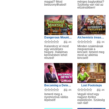
magad? Most
mérges baglyokkal?
bebizonyíthatod!
Szükség van rád az
elűzésükben!
Dangerous Mountain
Alchemists treasure
4K
3K
Kalandozz el most
Minden szakmának
egy veszélyes
megvannak a
hegyre. Hatalmas
kincseit. Ismerd meg
keresésben lehet
most az alkímia
részed!
kincseit!
Becoming a Detective
Lost Footsteps
4K
4K
Ismerd meg a
Vegyél részt egy
nyomozóvá vállás
nagyon fontos
lépéseit!
expedíción. Szükség
van rád!