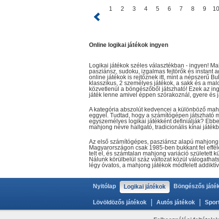
1
2
3
4
5
6
7
8
9
1
Online logikai játékok ingyen
Logikai játékok széles választékban - ingyen! M
pasziánsz, sudoku, izgalmas fejtörők és instant
online játékok is rejtőznek itt, mint a népszerű
klasszikus, 2 személyes játékok, a sakk és a malo
közvetlenül a böngészőből játszható! Ezek az ing
játék lenne amivel éppen szórakoznál, gyere és j
A kategória abszolút kedvencei a különböző mahjo
eggyel. Tudtad, hogy a számítógépen játszható 
egyszemélyes logikai játékként definiálják? Eb
mahjong névre hallgató, tradicionális kínai játék
Az első számítógépes, pasziánsz alapú mahjong 
Magyarországon csak 1985-ben bukkant fel effél
telt el, és számtalan mahjong variáció született
Nálunk körülbelül száz változat közül válogathat
légy óvatos, a mahjong játékok módfelett addiktíva
Nyitólap
Böngészős játé
Logikai játékok
|
|
Lövöldözős játékok
Autós játékok
Spor