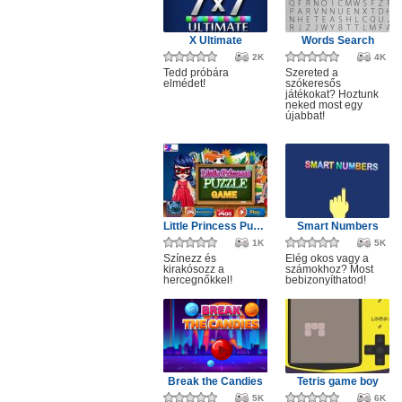
X Ultimate
Words Search
2K
4K
Tedd próbára
Szereted a
elmédet!
szókeresős
játékokat? Hoztunk
neked most egy
újabbat!
Little Princess Puzzle Game
Smart Numbers
1K
5K
Színezz és
Elég okos vagy a
kirakósozz a
számokhoz? Most
hercegnőkkel!
bebizonyíthatod!
Break the Candies
Tetris game boy
5K
6K