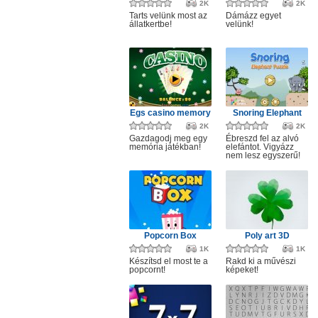
2K
2K
Tarts velünk most az
Dámázz egyet
állatkertbe!
velünk!
Egs casino memory
Snoring Elephant
2K
2K
Gazdagodj meg egy
Ébreszd fel az alvó
memória játékban!
elefántot. Vigyázz
nem lesz egyszerű!
Popcorn Box
Poly art 3D
1K
1K
Készítsd el most te a
Rakd ki a művészi
popcornt!
képeket!