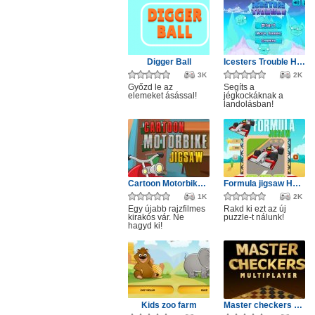
Digger Ball
Icesters Trouble HTML
3K
2K
Győzd le az
Segíts a
elemeket ásással!
jégkockáknak a
landolásban!
Cartoon Motorbike Jigsaw
Formula jigsaw HTML5
1K
2K
Egy újabb rajzfilmes
Rakd ki ezt az új
kirakós vár. Ne
puzzle-t nálunk!
hagyd ki!
Kids zoo farm
Master checkers multiplayer