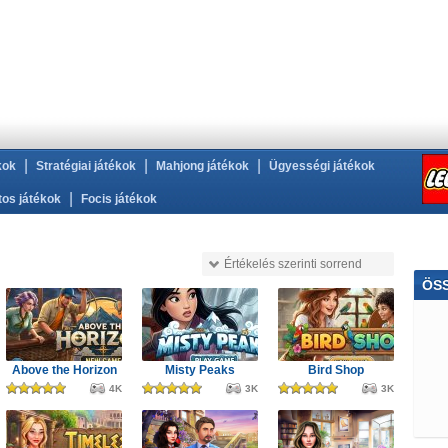
|
|
|
kok
Stratégiai játékok
Mahjong játékok
Ügyességi játékok
|
tos játékok
Focis játékok
Értékelés szerinti sorrend
ÖS
Üg
Viol
Above the Horizon
Misty Peaks
Bird Shop
4K
3K
3K
Vic
Be