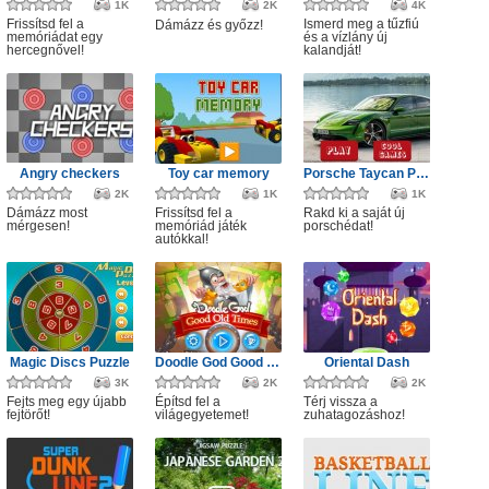
1K
2K
4K
Frissítsd fel a
Ismerd meg a tűzfiú
Dámázz és győzz!
memóriádat egy
és a vízlány új
hercegnővel!
kalandját!
Angry checkers
Toy car memory
Porsche Taycan Puzzle
2K
1K
1K
Dámázz most
Frissítsd fel a
Rakd ki a saját új
mérgesen!
memóriád játék
porschédat!
autókkal!
Magic Discs Puzzle
Doodle God Good Old Times
Oriental Dash
3K
2K
2K
Fejts meg egy újabb
Építsd fel a
Térj vissza a
fejtörőt!
világegyetemet!
zuhatagozáshoz!