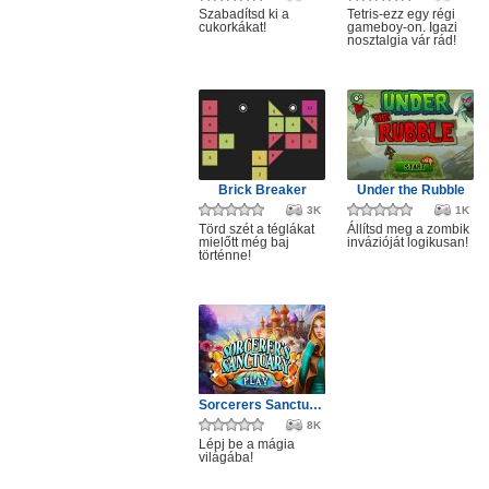
Szabadítsd ki a
Tetris-ezz egy régi
cukorkákat!
gameboy-on. Igazi
nosztalgia vár rád!
Brick Breaker
Under the Rubble
3K
1K
Törd szét a téglákat
Állítsd meg a zombik
mielőtt még baj
invázióját logikusan!
történne!
Sorcerers Sanctuary
8K
Lépj be a mágia
világába!