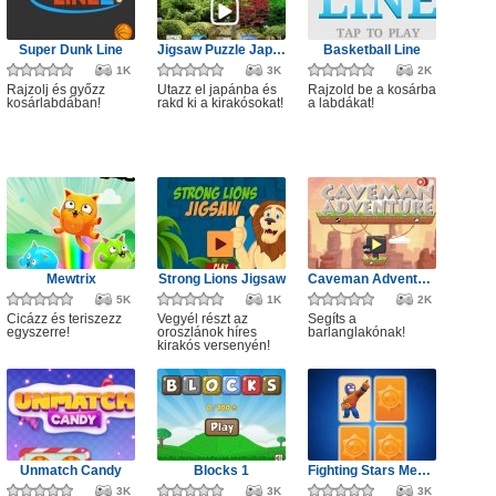
Super Dunk Line
Jigsaw Puzzle Japanese Garden
Basketball Line
1K
3K
2K
Rajzolj és győzz
Utazz el japánba és
Rajzold be a kosárba
kosárlabdában!
rakd ki a kirakósokat!
a labdákat!
Mewtrix
Strong Lions Jigsaw
Caveman Adventure
5K
1K
2K
Cicázz és teriszezz
Vegyél részt az
Segíts a
egyszerre!
oroszlánok híres
barlanglakónak!
kirakós versenyén!
Unmatch Candy
Blocks 1
Fighting Stars Memory
3K
3K
3K