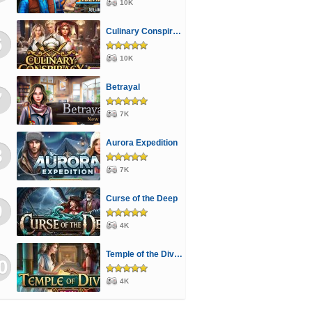
10K
Culinary Conspiracy
6
10K
Betrayal
7
7K
Aurora Expedition
8
7K
Curse of the Deep
9
4K
Temple of the Divine
0
4K