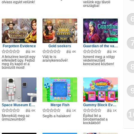
olvass egyet velünk!
velünk egy távoli
országba!
Forgotten Evidence
Gold seekers
Guardian of the valley
3K
4K
3K
A felszínre került egy
Válj te is
Ismerd meg a völgy
elfelejtett ügy. Fejtsd
aranykeresővé!
védelmezőjét
meg és kapd el a
keresésed közben!
bűnözőt most!
Space Museum Escape
Merge Fish
Gummy Block Evolution
6K
1K
1K
1
Menekülj meg az
Építsd fel a
Segíts a halakon!
űrmúzeumból!
birodalmadat a
kockákból!