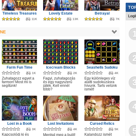
Ját
TOP
Timeless Treasures
Lovely Estate
Betrayal
Logi
11K
13K
7K
INE
Farm Fun Time
Icecream Blocks
Seashells Sudoku
1K
2K
4K
Zuhatagozz egyet a
Fagyi, zuhatagozás
Egy különleges víz
farmon! Most mi is
és egy nagyszerű
alatti sudokuzásra
segítünk!
játék. Kell ennél
hívunk. Tarts velünk
több?
ismét!
Lost in a Book
Lost Invitations
Cursed Relics
3K
4K
5K
Kapcsolódj ki és
Kalandozz ismét
Mentsd meg a bulit!