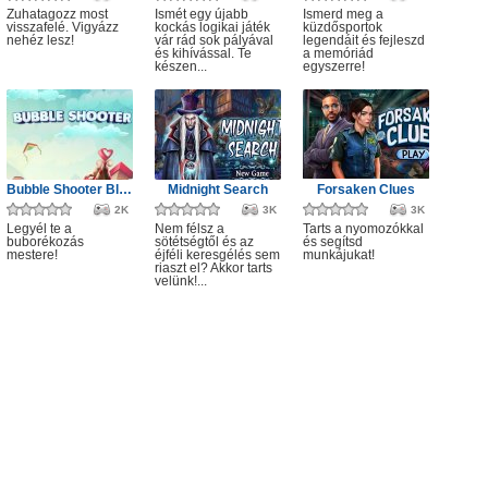
Zuhatagozz most
Ismét egy újabb
Ismerd meg a
visszafelé. Vigyázz
kockás logikai játék
küzdősportok
nehéz lesz!
vár rád sok pályával
legendáit és fejleszd
és kihívással. Te
a memóriád
készen...
egyszerre!
Bubble Shooter Blast Master
Midnight Search
Forsaken Clues
2K
3K
3K
Legyél te a
Nem félsz a
Tarts a nyomozókkal
buborékozás
sötétségtől és az
és segítsd
mestere!
éjféli keresgélés sem
munkájukat!
riaszt el? Akkor tarts
velünk!...