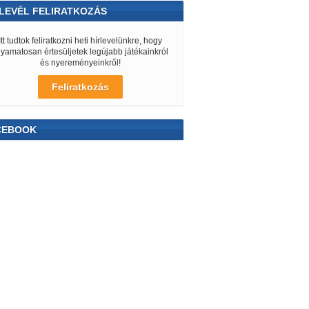
LEVÉL FELIRATKOZÁS
Itt tudtok feliratkozni heti hírlevelünkre, hogy
lyamatosan értesüljetek legújabb játékainkról
és nyereményeinkről!
Feliratkozás
CEBOOK