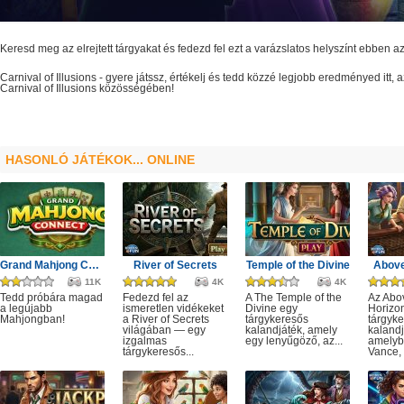
Keresd meg az elrejtett tárgyakat és fedezd fel ezt a varázslatos helyszínt ebben 
Carnival of Illusions
- gyere játssz, értékelj és tedd közzé legjobb eredményed itt,
Carnival of Illusions
közösségében!
HASONLÓ JÁTÉKOK... ONLINE
Grand Mahjong Connect
River of Secrets
Temple of the Divine
Above
11K
4K
4K
Tedd próbára magad
Fedezd fel az
A The Temple of the
Az Abo
a legújabb
ismeretlen vidékeket
Divine egy
Horizo
Mahjongban!
a River of Secrets
tárgykeresős
tárgyk
világában — egy
kalandjáték, amely
kalandj
izgalmas
egy lenyűgöző, az...
amelyb
tárgykeresős...
Vance, 