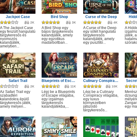
Jackpot Case
Bird Shop
Curse of the Deep
Hidd
2K
3K
4K
A The Jackpot Case
A Bird Shop egy
A Curse of the Deep
A Hidd
egy feszült hangulatú
bájos tárgykeresős
egy sötét hangulatú
izgalm
tárgykeresős és
kalandjáték, amely
tárgykeresős
játék, 
nyomozós
egy egzotikus
kalandjáték, amely
hatalm
kalandjáték,
madárboltban...
egy pusztító...
szórako
amelyben...
Safari Trail
Blueprints of Escape
Culinary Conspiracy
Secret
2K
11K
10K
Az Safari Trail egy
Lépj be a Blueprints
Lépj be a Culinary
Merész
szabadtéri
of Escape világába,
Conspiracy világába,
dzsung
kalandokra épülő
egy izgalmas
egy luxus
mélyére
tárgykeresős játék,
tárgykeresős
környezetben
Zangar
amely mélyen...
kalandjátékba,...
játszódó
egy mag
tárgykeresős...