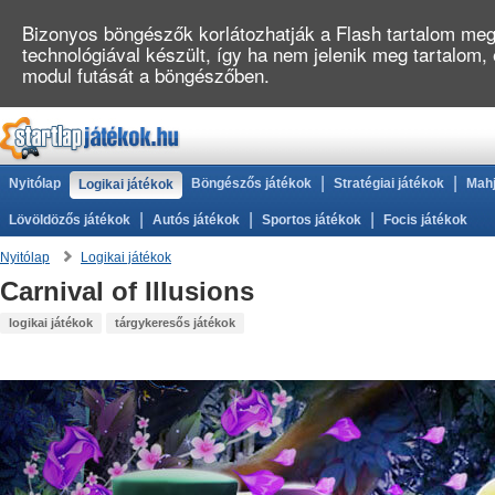
Bizonyos böngészők korlátozhatják a Flash tartalom megj
technológiával készült, így ha nem jelenik meg tartalom
modul futását a böngészőben.
|
|
Nyitólap
Böngészős játékok
Stratégiai játékok
Mahj
Logikai játékok
|
|
|
Lövöldözős játékok
Autós játékok
Sportos játékok
Focis játékok
Nyitólap
Logikai játékok
Carnival of Illusions
logikai játékok
tárgykeresős játékok