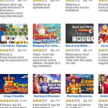
12K
40K
79K
Készen állsz egy
Gyűjtsd be az
Mahjong a
Készülj
újabb kihívásra? A
ajándékokat!
karácsony összes
karácso
klasszikus
kellékével.
zuhata
aknakereső most
még több kihívást...
Christmas Tripeaks
Mahjong For Christmas
Black and White Mahjong 3
Circ
40K
44K
22K
Készülj a
Végre, most már
Mahjongozz most
Csatla
Karácsonyra most
sorra jönnek a
feketén fehéren!
a cirku
egy kis pasziánsszal!
karácsonyi online
Több mint 300 pálya
mahjon
játékok, mindjárt itt is
vár rád!
nagyot!
egy hihetetlen...
Kings Klondike
Backyard Reunion
Burning Mysteries
Anima
1519K
37K
29K
Kártyázz egy jót,
Kapcsolódj ki egy kis
Tarts egy tűzoltóval
Egy áll
tegyél mindent félre!
keresgéléssel a
és derítsd ki a
rád! Ke