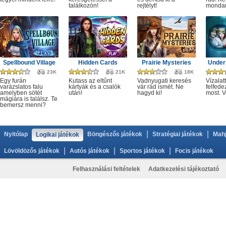
találkozón!
rejtélyt!
monda
Spellbound Village
Hidden Cards
Prairie Mysteries
Under
23K
21K
18K
Egy furán
Kutass az eltűnt
Vadnyugati keresés
Vízalatt
varázslatos falu
kártyák és a csalók
vár rád ismét. Ne
felfede
amelyben sötét
után!
hagyd ki!
most. V
mágiára is találsz. Te
bemersz menni?
|
|
Nyitólap
Böngészős játékok
Stratégiai játékok
Mahj
Logikai játékok
|
|
|
Lövöldözős játékok
Autós játékok
Sportos játékok
Focis játékok
Felhasználási feltételek
Adatkezelési tájékoztató