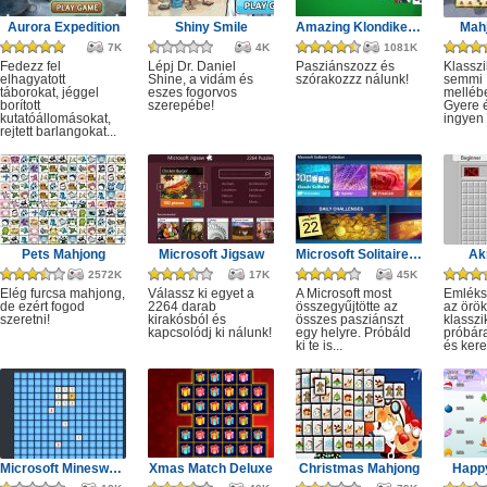
Aurora Expedition
Shiny Smile
Amazing Klondike Solitaire
Mahj
7K
4K
1081K
Fedezz fel
Lépj Dr. Daniel
Pasziánszozz és
Klassz
elhagyatott
Shine, a vidám és
szórakozzz nálunk!
semmi
táborokat, jéggel
eszes fogorvos
melléb
borított
szerepébe!
Gyere é
kutatóállomásokat,
ingyen e
rejtett barlangokat...
Pets Mahjong
Microsoft Jigsaw
Microsoft Solitaire Collection
Ak
2572K
17K
45K
Elég furcsa mahjong,
Válassz ki egyet a
A Microsoft most
Emléks
de ezért fogod
2264 darab
összegyűjtötte az
az örök
szeretni!
kirakósból és
összes pasziánszt
klassz
kapcsolódj ki nálunk!
egy helyre. Próbáld
próbár
ki te is...
és kere
Microsoft Minesweeper
Xmas Match Deluxe
Christmas Mahjong
Happ