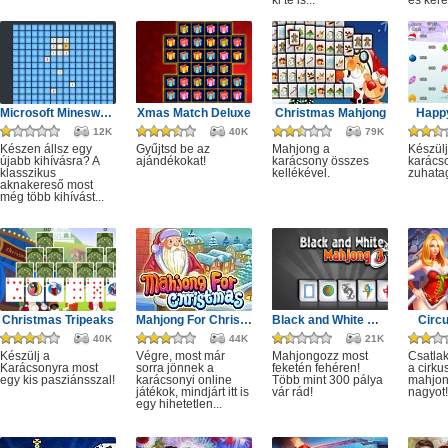
ki te is...
és kere
Microsoft Minesweeper
Xmas Match Deluxe
Christmas Mahjong
Happ
12K
40K
79K
Készen állsz egy
Gyűjtsd be az
Mahjong a
Készülj
újabb kihívásra? A
ajándékokat!
karácsony összes
karácso
klasszikus
kellékével.
zuhata
aknakereső most
még több kihívást...
Christmas Tripeaks
Mahjong For Christmas
Black and White Mahjong 3
Circ
40K
44K
21K
Készülj a
Végre, most már
Mahjongozz most
Csatla
Karácsonyra most
sorra jönnek a
feketén fehéren!
a cirku
egy kis pasziánsszal!
karácsonyi online
Több mint 300 pálya
mahjon
játékok, mindjárt itt is
vár rád!
nagyot!
egy hihetetlen...