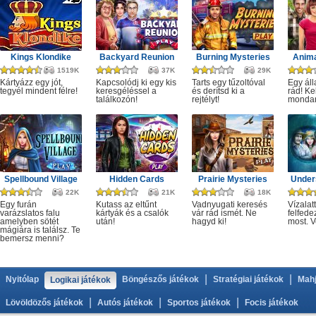
Kings Klondike
Backyard Reunion
Burning Mysteries
Anima
1519K
37K
29K
Kártyázz egy jót,
Kapcsolódj ki egy kis
Tarts egy tűzoltóval
Egy áll
tegyél mindent félre!
keresgéléssel a
és derítsd ki a
rád! Ke
találkozón!
rejtélyt!
monda
Spellbound Village
Hidden Cards
Prairie Mysteries
Under
22K
21K
18K
Egy furán
Kutass az eltűnt
Vadnyugati keresés
Vízalatt
varázslatos falu
kártyák és a csalók
vár rád ismét. Ne
felfede
amelyben sötét
után!
hagyd ki!
most. V
mágiára is találsz. Te
bemersz menni?
|
|
Nyitólap
Böngészős játékok
Stratégiai játékok
Mahj
Logikai játékok
|
|
|
Lövöldözős játékok
Autós játékok
Sportos játékok
Focis játékok