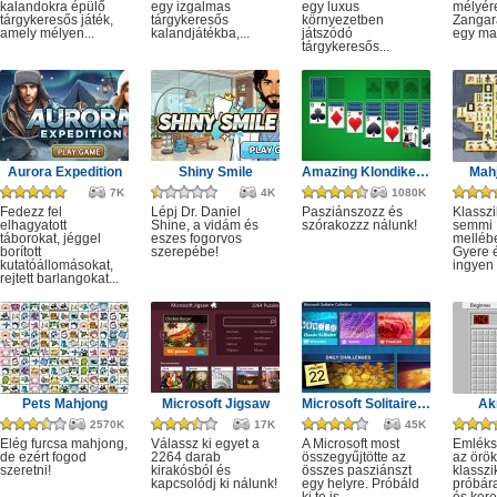
kalandokra épülő
egy izgalmas
egy luxus
mélyére
tárgykeresős játék,
tárgykeresős
környezetben
Zangar
amely mélyen...
kalandjátékba,...
játszódó
egy mag
tárgykeresős...
Aurora Expedition
Shiny Smile
Amazing Klondike Solitaire
Mahj
7K
4K
1080K
Fedezz fel
Lépj Dr. Daniel
Pasziánszozz és
Klassz
elhagyatott
Shine, a vidám és
szórakozzz nálunk!
semmi
táborokat, jéggel
eszes fogorvos
melléb
borított
szerepébe!
Gyere é
kutatóállomásokat,
ingyen e
rejtett barlangokat...
Pets Mahjong
Microsoft Jigsaw
Microsoft Solitaire Collection
Ak
2570K
17K
45K
Elég furcsa mahjong,
Válassz ki egyet a
A Microsoft most
Emléks
de ezért fogod
2264 darab
összegyűjtötte az
az örök
szeretni!
kirakósból és
összes pasziánszt
klassz
kapcsolódj ki nálunk!
egy helyre. Próbáld
próbár