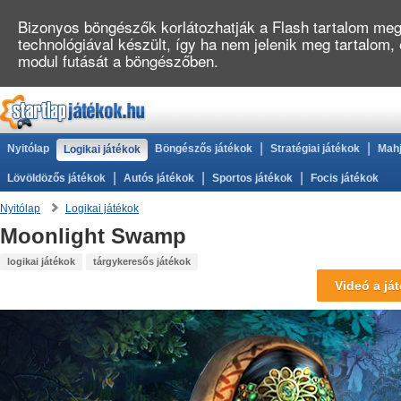
Bizonyos böngészők korlátozhatják a Flash tartalom megj
technológiával készült, így ha nem jelenik meg tartalom
modul futását a böngészőben.
|
|
Nyitólap
Böngészős játékok
Stratégiai játékok
Mahj
Logikai játékok
|
|
|
Lövöldözős játékok
Autós játékok
Sportos játékok
Focis játékok
Nyitólap
Logikai játékok
Moonlight Swamp
logikai játékok
tárgykeresős játékok
Videó a ját