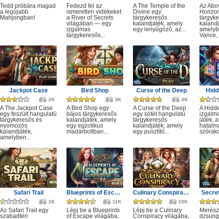
Tedd próbára magad
Fedezd fel az
A The Temple of the
Az Abo
a legújabb
ismeretlen vidékeket
Divine egy
Horizo
Mahjongban!
a River of Secrets
tárgykeresős
tárgyk
világában — egy
kalandjáték, amely
kalandj
izgalmas
egy lenyűgöző, az...
amelyb
tárgykeresős...
Vance, 
Jackpot Case
Bird Shop
Curse of the Deep
Hidd
2K
3K
4K
A The Jackpot Case
A Bird Shop egy
A Curse of the Deep
A Hidd
egy feszült hangulatú
bájos tárgykeresős
egy sötét hangulatú
izgalm
tárgykeresős és
kalandjáték, amely
tárgykeresős
játék, 
nyomozós
egy egzotikus
kalandjáték, amely
hatalm
kalandjáték,
madárboltban...
egy pusztító...
szórako
amelyben...
Safari Trail
Blueprints of Escape
Culinary Conspiracy
Secret
2K
11K
10K
Az Safari Trail egy
Lépj be a Blueprints
Lépj be a Culinary
Merész
szabadtéri
of Escape világába,
Conspiracy világába,
dzsung