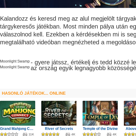
Kalandozz és keresd meg az alul megjelölt tárgya
tárgykeresős játékban. Most minden pálya után eg
válaszolnod kell. Ezekben a kérdésekben mi is segí
megtalálható videóban megnézheted a megoldáso
- gyere játssz, értékelj és tedd közzé 
Moonlight Swamp
az ország egyik legnagyobb
közösségé
Moonlight Swamp
HASONLÓ JÁTÉKOK... ONLINE
Grand Mahjong Connect
River of Secrets
Temple of the Divine
Above
11K
4K
4K